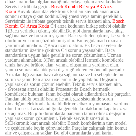
cihaz tarafından algılanmadığında ortaya çıkan arıza kodudur.
Servis ile irtibata geçin.
Bosch Kombi B2 veya B3 Arıza
Kodu
Büyük olasılıkla elektronik karttan kaynaklanan arıza
sonucu ortaya çıkan koddur.Değişmesi veya tamiri gereklidir.
Servisimiz ile irtibata geçerek teknik servis hizmeti alın.
Bosch
Kombi C4 Arıza Kodu
C4 arıza kodunun birkaç sebebi olabilir.
1)Baca yerinden çıkmış olabilir.Bu gibi durumlarda hava akışı
sağlanamaz ve bu sorun yaşanır. Baca yerinden çıkmış ise yerine
oturtulur ve sorun çözümlenmiş olur. Bu uygulamada uzman
yardımı alınmalıdır. 2)Baca uzun olabilir. Ek baca ilaveleri ile
standartların üzerine çıkılırsa C4 sorunu yaşanabilir. Baca
standartlara uygun hale getirilir ise sorun çözümlenir. Uzman
yardımı alınmalıdır. 3)Fan arızalı olabilir.Hermetik kombilerde
temiz havayı brülöre alan, yanma oluşumuna yardımcı olan,
yanma sonrasında atık gazı dışarı gönderen en önemli parçadır.
Arızalandığı zaman hava akışı sağlanmaz ve bu sebeple de bu
sorun yaşanır. Fan arızalı ise tamiri de yapılabilir. Değişimi
yapılarak da sorun çözümlenebilir. Teknik servis hizmeti alın.
4)Prosestat arızalı olabilir. Prosestat da Bosch hermetik
kombilerde bulunan, fanın bekçisi olarak adlandırılan bir parçadır.
Fandan aldığı pozitif basınç ile atık gaz sisteminde sorun
olmadığını elektronik karta bildirir ve cihazın yanmasına yardımcı
olur. Prosestat arızalandığında genelde kontaklarını kapatmaz ya
da açılmaz. Bu gibi durumlarda parçanın tamiri olmaz değişimi
yapılarak sorun çözümlenir. Teknik servis hizmeti alın.
5)Elektronik kart arızalı olabilir: Bosch kombilerinin tüm model
ve çeşitlerinde beyin görevindedir. Parçalar çalışmak için komut
alır ve çalışmasını sağlar. Bu gibi durumlarda yani kartın