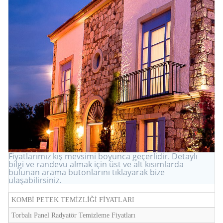
Fiyatlarımız kış mevsimi boyunca geçerlidir. Detaylı
bilgi ve randevu almak için üst ve alt kısımlarda
bulunan arama butonlarını tıklayarak bize
ulaşabilirsiniz.
KOMBİ PETEK TEMİZLİĞİ FİYATLARI
Torbalı Panel Radyatör Temizleme Fiyatları