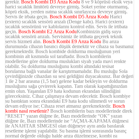
gerekir.
Bosch Kombi D3 Arıza Kodu
8 ve 9 köprüsü eksik veya
harici sıcaklık limitörü devreye girmiş. Soket yerine oturmamış,
köprü eksik, yerden ısıtma sıcaklık sınırlayıcısı devreye girmiş.
Servis ile irbata geçin.
Bosch Kombi D5 Arıza Kodu
Harici
(extern) sıcaklık sensörü arızalı (Denge kabı). Harici (extern)
sıcaklık sensörünü ve kablolarını kontrol edin. Sevis ile irtibata
geçin.
Bosch Kombi E2 Arıza Kodu
Kombinizin gidiş suyu
sıcaklık sensörü arızalı. Servisimiz ile irtibata geçerek teknik
servis hizmeti alın.
Bosch Kombi E9 Arıza Kodu
Bu arıza
durumunda cihazın basıncı düşük demektir ve cihaza su basmanız
gerekmektedir. Bosch kombide doldurma musluğunun yeri
kombinin alt kısmında sol taraftadır. Bosch kombilerin
modellerine göre doldurma muslukları siyah yada mavi renkte
olabilir. Su doldurma musluğunu kombi altındaki tesisat
borularına bağlı vanalar ile karıştırmamalıdır. Bu musluğu Sola
çevirdiğinizde cihazdan su sesi geldiğini duyacaksınız. Bar değeri
1 ile 2 bar arasına (1,5 bar) gelene kadar bekleyin ve doldurma
musluğunu sağa çevirerek kapatın. Tam olarak kapattığınızdan
emin olun. Yaşanılan E9 hata kodunun ekrandan silindiğini
göreceksiniz. Cihaz çalışmaya devam edecektir. Bosch kombiye
su bastıktan sonra ekrandaki E9 hata kodu silinmedi ve sorun
devam ediyor ise; Cihaza reset atmanız gerekmektedir.
Bosch
kombi nasıl resetlenir?
Bosch kombilerin bazı modellerinde direk
“RESET” yazan düğme ile, Bazı modellerinde “OK” yazan
düğme ile, Bazı modellerinde ise “AÇMA-KAPAMA düğmesi
ile ANAHTAR SİMGESİ olan düğmeye aynı anda basılarak
resetleme işlemi yapılabilir. Su basma işlemi sonrasında basınç
normal değerde olduğu halde arıza düzelmezse, kombi ısı