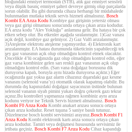
bloğundaki emniyet termostatı (STB), atık gaz emniyet sensörü
veya düşük basınç emniyet şalteri devreye girmiş olup parçalarda
sorun olabilir. Bu gibi durumda cihaza herhangi bir müdahalede
bulunmadan mutlaka teknik servis hizmeti almalısınız.
Bosch
Kombi EA Arıza Kodu
Kombiye gaz girişinin yetersiz olması
veya gaz girişi olmaması sonucunda ortaya çıkan arıza kodudur.
EA arıza kodu ”Alev Yokluğu” anlamına gelir. Bu hataya bir çok
etken sebep olur. Bu etkenler aşağıda sıralanmıştır. 1)Gaz vanası
açık değil, kombiye gaz gelmiyor. 2) Gaz Valfi arızalanmıştır.
3)Ateşleme elektrotu ateşleme yapmıyordur. 4) Elektronik kart
arızalanmıştır. EA hatası durumunda tüketicinin yapabileceği tek
şey gaz vanasının açık olup olmadığını kontrol etmek olacaktır.
Öncelikle 4’lü ocağınızda gaz olup olmadığını kontrol edin, eğer
gaz varsa kombinize gelen sarı renkli gaz vanasının açık olup
olmadığını kontrol edin. (Sarı vana doğalgaz borusuna dik
duruyorsa kapalı, boruyla aynı hizada duruyorsa açıktır.) Eğer
ocağınızda gaz yoksa gaz alarm cihazınız dışarıdaki gaz kesme
vanasını (selenoid vana’yı) otomatik olarak kapatmış olabilir. Bu
durumda dış kapınızdaki doğalgaz sayacınızın üstünde bulunan
selenoid vananın siyah pimini yukarı doğru çekerek gazı tekrar
açınız.Bu kontrolleri yapmanıza rağmen kombiniz aynı arıza
kodunu veriyor ise Teknik Servis hizmeti almalısınız.
Bosch
Kombi F0 Arıza Kodu
Kombi anakart arızası sonucu ortaya
çıkan arıza kodudur. Reset tuşuna 5 saniye basılı tutunuz.
Düzelmezse bosch kombi servisimizi arayınız.
Bosch Kombi F1
Arıza Kodu
Kombi elektronik kartı arıza sonucu ortaya çıkan
arıza kodudur. Tamiri veya değişmesi hususunda servisimiz ile
irtibata geçiniz.
Bosch Kombi F7 Arıza Kodu
Cihaz kapandığı