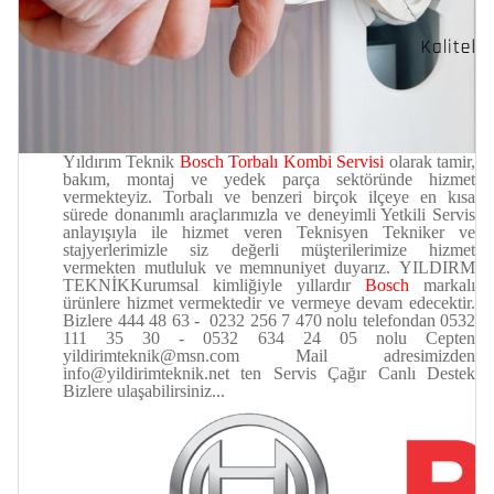
Yıldırım Teknik
Bosch Torbalı Kombi Servisi
olarak tamir,
bakım, montaj ve yedek parça sektöründe hizmet
vermekteyiz. Torbalı ve benzeri birçok ilçeye en kısa
sürede donanımlı araçlarımızla ve deneyimli Yetkili Servis
anlayışıyla ile hizmet veren Teknisyen Tekniker ve
stajyerlerimizle siz değerli müşterilerimize hizmet
vermekten mutluluk ve memnuniyet duyarız.
YILDIRM
TEKNİK
Kurumsal kimliğiyle yıllardır
Bosch
markalı
ürünlere hizmet vermektedir ve vermeye devam edecektir.
Bizlere 444 48 63 - 0232 256 7 470 nolu telefondan 0532
111 35 30 - 0532 634 24 05 nolu Cepten
yildirimteknik@msn.com Mail adresimizden
info@yildirimteknik.net ten Servis Çağır Canlı Destek
Bizlere ulaşabilirsiniz...