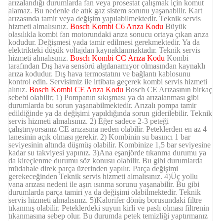
arızalandığı durumlarda fan veya prosestat çalışmak için komut
alamaz. Bu nedenle de atık gaz sistem sorunu yaşanabilir. Kart
arızasında tamir veya değişim yapılabilmektedir. Teknik servis
hizmeti almalısınız.
Bosch Kombi C6 Arıza Kodu
Büyük
olasılıkla kombi fan motorundaki arıza sonucu ortaya çıkan arıza
kodudur. Değişmesi yada tamir edilmesi gerekmektedir. Ya da
elektrikteki düşük voltajdan kaynaklanmaktadır. Teknik servis
hizmeti almalısınız.
Bosch Kombi CC Arıza Kodu
Kombi
tarafından Dış hava sensörü algılanamıyor olmasından kaynaklı
arıza kodudur. Dış hava termostatını ve bağlantı kablosunu
kontrol edin. Servisimiz ile irtibata geçerek kombi servis hizmeti
alınız.
Bosch Kombi CE Arıza Kodu
Bosch CE Arızasının birkaç
sebebi olabilir; 1) Pompanın sıkışması ya da arızalanması gibi
durumlarda bu sorun yaşanabilmektedir. Arızalı pompa tamir
edildiğinde ya da değişimi yapıldığında sorun giderilebilir. Teknik
servis hizmeti almalısınız. 2) Eğer sadece 2-3 peteği
çalıştırıyorsanız CE arızasına neden olabilir. Peteklerden en az 4
tanesinin açık olması gerekir. 2) Kombinin su basıncı 1 bar
seviyesinin altında düşmüş olabilir. Kombinize 1,5 bar seviyesine
kadar su takviyesi yapınız. 3)Ana eşanjörde tıkanma durumu ya
da kireçlenme durumu söz konusu olabilir. Bu gibi durumlarda
müdahale direk parça üzerinden yapılır. Parça değişimi
gerekeceğinden Teknik servis hizmeti almalısınız. 4)Üç yollu
vana arızası nedeni ile aşırı ısınma sorunu yaşanabilir. Bu gibi
durumlarda parça tamiri ya da değişimi olabilmektedir. Teknik
servis hizmeti almalısınız. 5)Kalorifer dönüş borusundaki filtre
tıkanmış olabilir. Peteklerdeki suyun kirli ve paslı olması filtrenin
tıkanmasına sebep olur. Bu durumda petek temizliği yaptırmanız