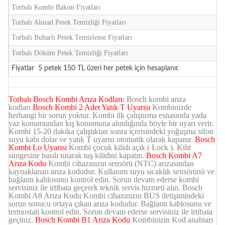
Torbalı Kombi Bakım Fiyatları
Torbalı Alurad Petek Temizliği Fiyatları
Torbalı Buharlı Petek Temizleme Fiyatları
Torbalı Döküm Petek Temizliği Fiyatları
Fiyatlar 5 petek 150 TL üzeri her petek için hesaplanır.
Torbalı Bosch Kombi Arıza Kodları:
Bosch kombi arıza
kodları
Bosch Kombi 2 Adet Yatık T Uyarısı
Kombinizde
herhangi bir sorun yoktur. Kombi ilk çalıştırma esnasında yada
yaz konumundan kış konumuna alındığında böyle bir uyarı verir.
Kombi 15-20 dakika çalıştıktan sonra içerisindeki yoğuşma sifon
suyu kabı dolar ve yatık T uyarısı otomatik olarak kapanır.
Bosch
Kombi Lo Uyarısı
Kombi çocuk kilidi açık ( Lock ). Kilit
simgesine basılı tutarak tuş kilidini kapatın.
Bosch Kombi A7
Arıza Kodu
Kombi cihazınızın sensörü (NTC) arızasından
kaynaklanan arıza kodudur. Kullanım suyu sıcaklık sensörünü ve
bağlantı kablosunu kontrol edin. Sorun devam ederse kombi
servisiniz ile irtibata geçerek teknik servis hizmeti alın.
Bosch
Kombi A8 Arıza Kodu
Kombi cihazınızın BUS iletişimindeki
sorun sonucu ortaya çıkan arıza kodudur. Bağlantı kablosunu ve
termostatı kontrol edin. Sorun devam ederse servisiniz ile irtibata
geçiniz.
Bosch Kombi B1 Arıza Kodu
Kombinizin Kod anahtarı