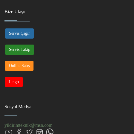
Bize Ulaşın
Servis Çağır
Servis Takip
Online Satış
Letgo
Sosyal Medya
yildirimteknik@msn.com