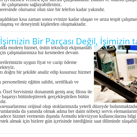
 ile çalışmasını sağlayabilirsiniz.
neresinde olursanız olun size bir telefon kadar yakındır.
ıldıktan kısa zaman sonra evinize kadar ulaşan ve arıza tespit çalışma
laşmış ve deneyimli kişilerden oluşmaktadır.
İşimizin Bir Parçası Değil, İşimizin 
a modern hizmet, üstün teknoloji ekipmanları
 için çalışmalarımıza hız kesmeden devam
ilerimizin uygun fiyat ve cazip ödeme
ekteyiz.
 doğru bir şekilde analiz edip kusursuz hizmet
sonelimiz eğitim sahibi, sertifikalı ve
el Servisimiz donanımlı geniş araç filosu ile
e başarıyı bütünleştirerek gerçekleştirilen bütün
dır.
arlarımız orijinal olup stoklarımızda yeterli düzeyde bulunmaktadır v
larında da yanında olmak adına her daim nöbetçi servis elemanlarımız
ce hizmet vermenin dışında Armutlu televizyon kullanıcılarına bilgi 
stek almak için bizlere gün içerisinde istediğiniz saat diliminde ulaşabil