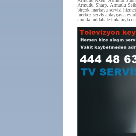
Armutlu Axen, Armutlu Sunny
Armutlu Sharp, Armutlu Seik
birçok markaya servisi hizmeti
merkez servis anlayışıyla evin
anında müdahale imkânıyla en 