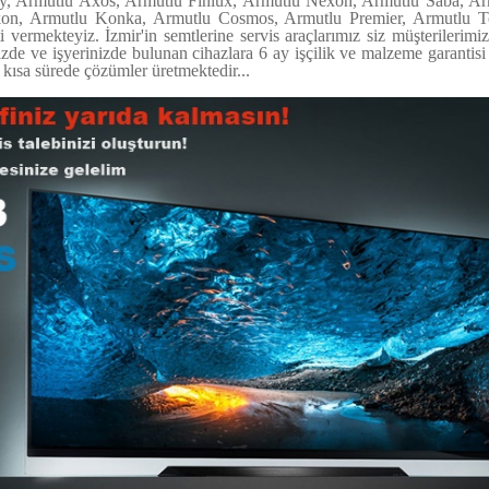
, Armutlu Axos, Armutlu Finlüx, Armutlu Nexon, Armutlu Saba, Arm
on, Armutlu Konka, Armutlu Cosmos, Armutlu Premier, Armutlu To
 vermekteyiz. İzmir'in semtlerine servis araçlarımız siz müşterilerim
izde ve işyerinizde bulunan cihazlara 6 ay işçilik ve malzeme garantis
kısa sürede çözümler üretmektedir...