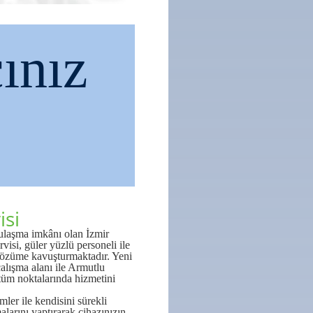
ınız
isi
ulaşma imkânı olan İzmir
visi, güler yüzlü personeli ile
e çözüme kavuşturmaktadır. Yeni
çalışma alanı ile Armutlu
 tüm noktalarında hizmetini
mler ile kendisini sürekli
larını yaptırarak cihazınızın