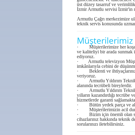
üst düzey tasarruf ve verimlilik
İzmir Armutlu servisi
İzmir'in 
Armutlu Çağrı merkezimize ulaş
teknik servis konusunda uzman
Müşterilerimiz 
· Müşterilerimize her koşuld
ve kaliteliyi bir arada sunmak
ediyoruz.
· Armutlu televizyon Müşter
imkânlarıyla cebini de düşünm
· Beklenti ve ihtiyaçlarınızı
veriyoruz.
· Armutlu Yıldırım Teknik per
alanında tecrübeli bireylerdir.
· Armutlu Yıldırım Teknik Öz
yılların kazandırdığı tecrübe v
hizmetlerde garanti sağlamakta
· Bütün yedek parça ve aksesu
· Müşterilerimizin acil durum
· Bizim için önemli olan sade
cihazlarınız hakkında teknik de
sorularınızı iletebilirsiniz.