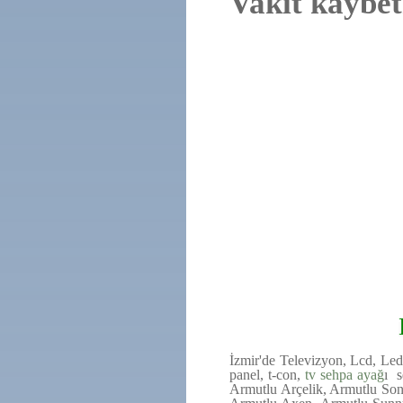
Vakit kaybet
İzmir'de Televizyon, Lcd, Le
panel, t-con,
tv sehpa ayağ
ı s
Armutlu Arçelik, Armutlu Son