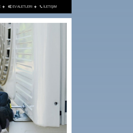
E
EV ALETLERI
İLETIŞIM