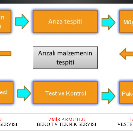
U
İZMİR ARMUTLU
İ
SERVİSİ
BEKO TV TEKNİK SERVİSİ
VESTE