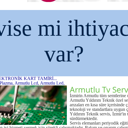
vise mi ihtiyac
var?
EKTRONİK KART TAMİRİ...
 Plazma, Armutlu Lcd, Armutlu Led,
Armutlu Tv Serv
İzmirin Armutlu tüm semtlerine 
Armutlu Yıldırım Teknik özel ser
arızaları en kısa süre içerisind
teknoloji ve standartlara uygun 
Yıldırım Teknik servis, İzmir'in
sürdürmektedir.
Servis elemanları periyodik eğiti
n iyi hizmeti vermek için sürekli çalışmaktadır. Bakım ve onarım çalışma