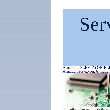
Ser
Armutlu TELEVİZYON EL
Armutlu Televizyon, Armutlu
güncellemekte ve tüketicilere e