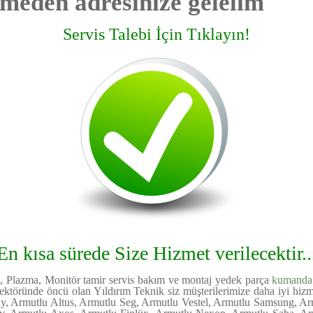
meden adresinize gelelim
Servis Talebi İçin Tıklayın!
En kısa sürede Size Hizmet verilecektir..
d, Plazma, Monitör tamir servis bakım ve montaj yedek parça
kumanda
ektöründe öncü olan Yıldırım Teknik siz müşterilerimize daha iyi hi
y, Armutlu Altus, Armutlu Seg, Armutlu Vestel, Armutlu Samsung, A