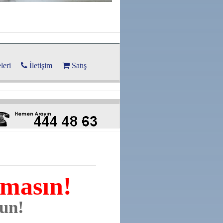
leri
İletişim
Satış
lmasın!
run!