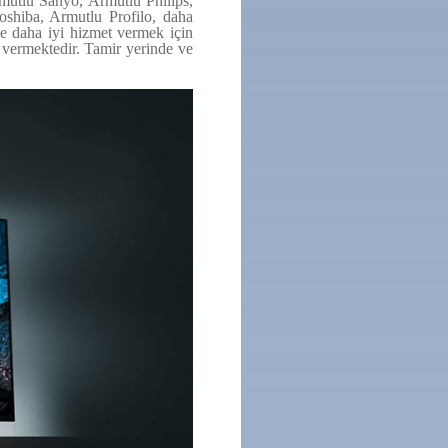
utlu Sanyo, Armutlu Philips,
shiba, Armutlu Profilo, daha
ize daha iyi hizmet vermek için
i vermektedir. Tamir yerinde ve