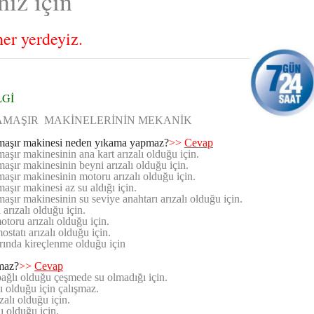
iz için
er yerdeyiz.
LGİ
MAŞIR MAKİNELERİNİN MEKANİK
aşır makinesi neden yıkama yapmaz?
>>
Cevap
aşır makinesinin ana kart arızalı olduğu için.
aşır makinesinin beyni arızalı olduğu için.
aşır makinesinin motoru arızalı olduğu için.
aşır makinesi az su aldığı için.
aşır makinesinin su seviye anahtarı arızalı olduğu için.
arızalı olduğu için.
oru arızalı olduğu için.
statı arızalı olduğu için.
ında kireçlenme olduğu için
maz?
>>
Cevap
ğlı olduğu çeşmede su olmadığı için.
ı olduğu için çalışmaz.
alı olduğu için.
ı olduğu için.