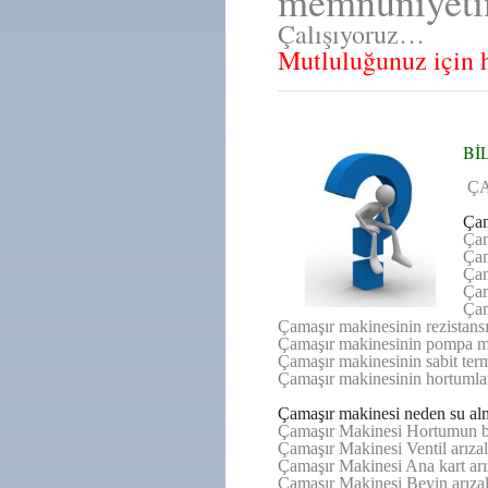
memnuniyetin
Çalışıyoruz…
Mutluluğunuz için h
Bİ
ÇA
Çam
Çam
Çam
Çam
Çam
Çam
Çamaşır makinesinin rezistansı 
Çamaşır makinesinin pompa mot
Çamaşır makinesinin sabit termo
Çamaşır makinesinin hortumlar
Çamaşır makinesi neden su al
Çamaşır Makinesi Hortumun ba
Çamaşır Makinesi Ventil arızal
Çamaşır Makinesi Ana kart arız
Çamaşır Makinesi Beyin arızal