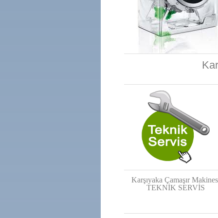
Kar
Karşıyaka Çamaşır Makines
TEKNİK SERVİS