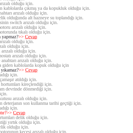
rızalı olduğu için.
n kablolarda çıkmış ya da kopukluk olduğu için.
htarı arızalı olduğu için.
ik olduğunda alt hazneye su toplandığı için.
inin switch arızalı olduğu için.
oru arızalı olduğu için.
orunda tıkalı olduğu için.
a yapmaz?
>>
Cevap
rızalı olduğu için.
alı olduğu için.
arızalı olduğu için.
statı arızalı olduğu için.
anahtarı arızalı olduğu için.
a giden kablolarda kopuk olduğu için
z yıkamaz?
>>
Cevap
dığı için.
amaşır atıldığı için.
ortumları kireçlendiği için.
am devrinde dönmediği için.
için.
utusu arızalı olduğu için.
 deterjanın son kullanma tarihi geçtiği için.
dığı için.
tır?
>>
Cevap
tumları delik olduğu için.
iği yırtık olduğu için.
lik olduğu için.
torunun keçesi arızalı olduğu için.