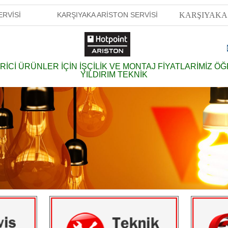
ERVİSİ
KARŞIYAKA ARİSTON SERVİSİ
KARŞIYAKA 
RİCİ ÜRÜNLER İÇİN İŞÇİLİK VE MONTAJ FİYATLARİMİZ Ö
YILDIRIM TEKNİK