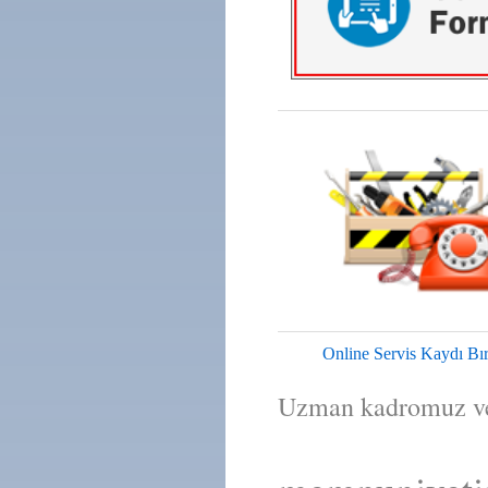
Online Servis Kaydı Bı
Uzman kadromuz ve 