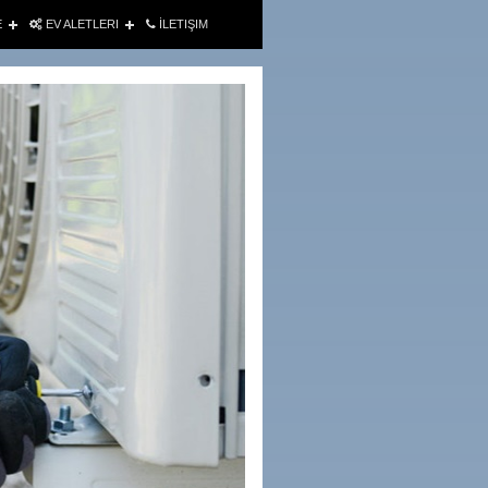
E
EV ALETLERI
İLETIŞIM