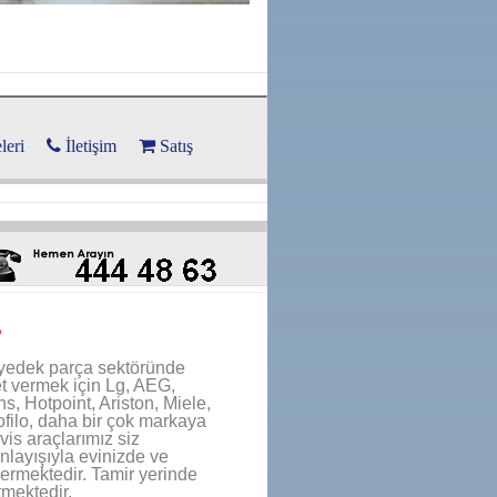
leri
İletişim
Satış
s
 yedek parça sektöründe
et vermek için Lg, AEG,
, Hotpoint, Ariston, Miele,
ofilo, daha bir çok markaya
vis araçlarımız siz
nlayışıyla evinizde ve
vermektedir. Tamir yerinde
mektedir.