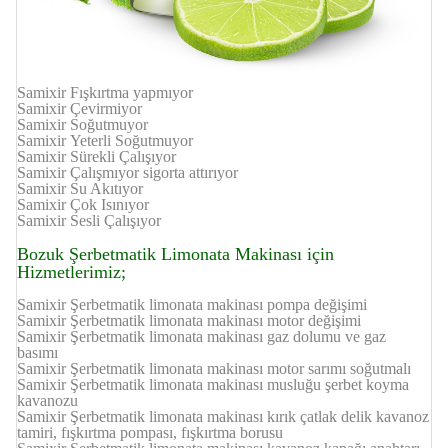
Samixir Fışkırtma yapmıyor
Samixir
Çevirmiyor
Samixir
Soğutmuyor
Samixir
Yeterli Soğutmuyor
Samixir
Sürekli Çalışıyor
Samixir
Çalışmıyor sigorta attırıyor
Samixir
Su Akıtıyor
Samixir
Çok Isınıyor
Samixir
Sesli Çalışıyor
Bozuk Şerbetmatik Limonata Makinası için
Hizmetlerimiz;
Samixir
Şerbetmatik limonata makinası pompa değişimi
Samixir
Şerbetmatik limonata makinası motor değişimi
Samixir
Şerbetmatik limonata makinası gaz dolumu ve gaz
basımı
Samixir
Şerbetmatik limonata makinası motor sarımı soğutmalı
Samixir
Şerbetmatik limonata makinası musluğu şerbet koyma
kavanozu
Samixir
Şerbetmatik limonata makinası kırık çatlak delik kavanoz
tamiri, fışkırtma pompası, fışkırtma borusu