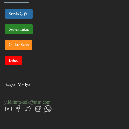
Servis Çağır
Servis Takip
Online Satış
Letgo
Sosyal Medya
yildirimteknik@msn.com