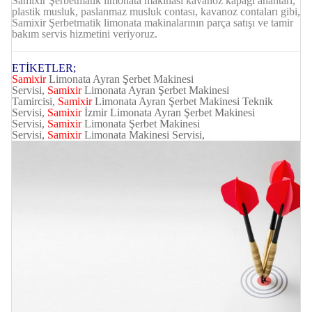
Samixir
Şerbetmatik limonata makinası kavanoz kapağı anahtarı,
plastik musluk, paslanmaz musluk contası, kavanoz contaları gibi,
Samixir
Şerbetmatik limonata makinalarının parça satışı ve tamir
bakım servis hizmetini veriyoruz.
ETİKETLER;
Samixir
Limonata Ayran Şerbet Makinesi
Servisi,
Samixir
Limonata Ayran Şerbet Makinesi
Tamircisi,
Samixir
Limonata Ayran Şerbet Makinesi Teknik
Servisi,
Samixir
İzmir Limonata Ayran Şerbet Makinesi
Servisi,
Samixir
Limonata Şerbet Makinesi
Servisi,
Samixir
Limonata Makinesi Servisi,