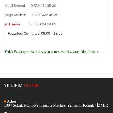
Mobil Santral :
0 532 111 35 30
Çağrı Merkezi :
0 850 433 45 35
Acil Servis :
0 532 634 24 05
Pazartesi Cumartesi 08:00 - 19:30
Yedek Parça için
www.servisten.com
sitemizi ziyaret edebilirsiniz.
YILDIRIM
TEKNİK
Adres:
1004 Sokak No: 1/P9 İnşaat iş Merkezi Yenişehir Konak / İZMİR