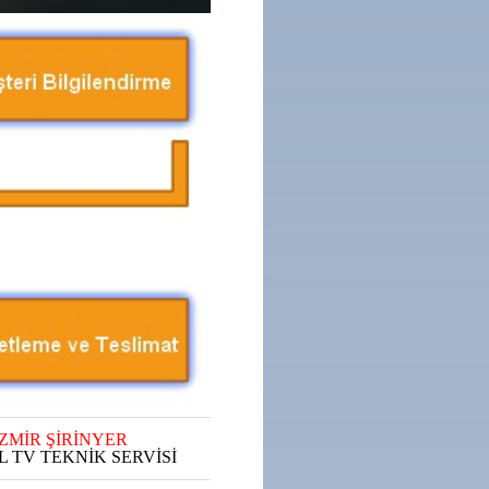
İZMİR ŞİRİNYER
L TV TEKNİK SERVİSİ