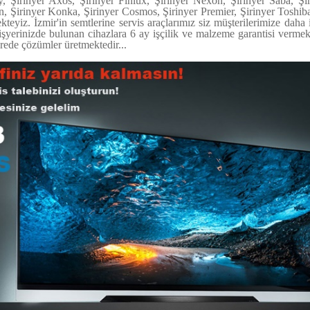
, Şirinyer Axos, Şirinyer Finlüx, Şirinyer Nexon, Şirinyer Saba, Şir
n, Şirinyer Konka, Şirinyer Cosmos, Şirinyer Premier, Şirinyer Toshiba
teyiz. İzmir'in semtlerine servis araçlarımız siz müşterilerimize dah
 işyerinizde bulunan cihazlara 6 ay işçilik ve malzeme garantisi verme
rede çözümler üretmektedir...