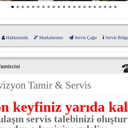
Hakkımızda
Markalarımız
Servis Çağır
Servis Bölge
Tamircisi
evizyon Tamir & Servis
on keyfiniz yarıda ka
laşın servis talebinizi oluştu