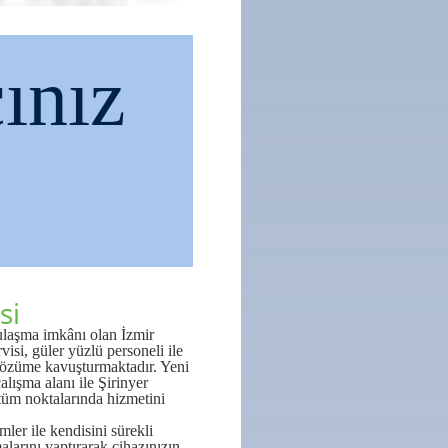
ınız
si
 ulaşma imkânı olan İzmir
visi, güler yüzlü personeli ile
e çözüme kavuşturmaktadır. Yeni
alışma alanı ile Şirinyer
 tüm noktalarında hizmetini
mler ile kendisini sürekli
larını yaptırarak cihazınızın