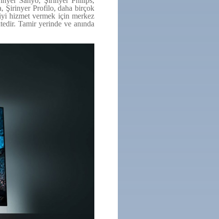
inyer Sanyo, Şirinyer Philips,
, Şirinyer Profilo, daha birçok
a iyi hizmet vermek için merkez
ktedir. Tamir yerinde ve anında