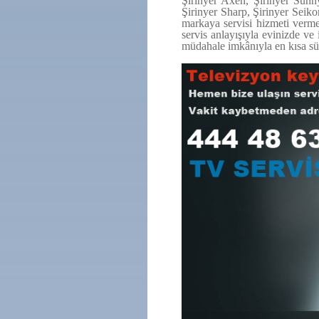
Şirinyer Axen, Şirinyer Sunny
Şirinyer Sharp, Şirinyer Seiko
markaya servisi hizmeti vermek
servis anlayışıyla evinizde ve
müdahale imkânıyla en kısa sü