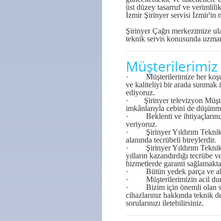
üst düzey tasarruf ve verimlilik
İzmir Şirinyer servisi
İzmir'in n
Şirinyer Çağrı merkezimize ula
teknik servis konusunda uzman
Müşterilerimiz 
· Müşterilerimize her koşuld
ve kaliteliyi bir arada sunmak
ediyoruz.
· Şirinyer televizyon Müşter
imkânlarıyla cebini de düşünm
· Beklenti ve ihtiyaçlarınızı
veriyoruz.
· Şirinyer Yıldırım Teknik pe
alanında tecrübeli bireylerdir.
· Şirinyer Yıldırım Teknik Öz
yılların kazandırdığı tecrübe v
hizmetlerde garanti sağlamakta
· Bütün yedek parça ve aksesu
· Müşterilerimizin acil durum
· Bizim için önemli olan sade
cihazlarınız hakkında teknik de
sorularınızı iletebilirsiniz.