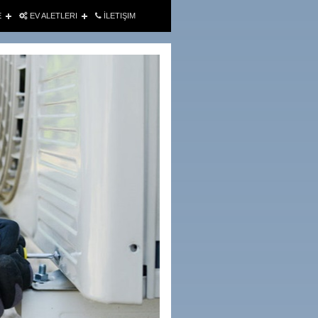
E
EV ALETLERI
İLETIŞIM