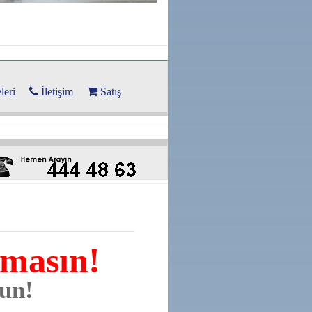
leri
İletişim
Satış
lmasın!
run!