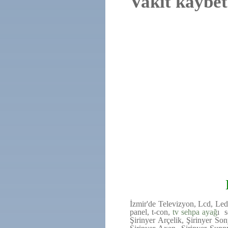
Vakit kaybet
İzmir'de Televizyon, Lcd, Le
panel, t-con,
tv sehpa ayağ
ı s
Şirinyer Arçelik, Şirinyer Son