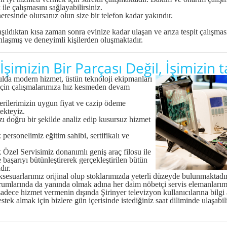
 ile çalışmasını sağlayabilirsiniz.
eresinde olursanız olun size bir telefon kadar yakındır.
şıldıktan kısa zaman sonra evinize kadar ulaşan ve arıza tespit çalışma
laşmış ve deneyimli kişilerden oluşmaktadır.
İşimizin Bir Parçası Değil, İşimizin 
a modern hizmet, üstün teknoloji ekipmanları
 için çalışmalarımıza hız kesmeden devam
ilerimizin uygun fiyat ve cazip ödeme
ekteyiz.
 doğru bir şekilde analiz edip kusursuz hizmet
rsonelimiz eğitim sahibi, sertifikalı ve
el Servisimiz donanımlı geniş araç filosu ile
e başarıyı bütünleştirerek gerçekleştirilen bütün
dır.
arlarımız orijinal olup stoklarımızda yeterli düzeyde bulunmaktadır v
larında da yanında olmak adına her daim nöbetçi servis elemanlarımız
ce hizmet vermenin dışında Şirinyer televizyon kullanıcılarına bilgi 
stek almak için bizlere gün içerisinde istediğiniz saat diliminde ulaşabil