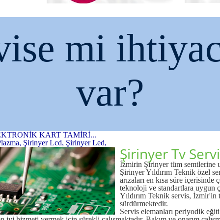
vise mi ihtiyac
var?
EKTRONİK KART TAMİRİ...
Plazma, Şirinyer Lcd, Şirinyer Led,
Şirinyer Tv Servi
İzmirin Şirinyer tüm semtlerine
Şirinyer Yıldırım Teknik özel ser
arızaları en kısa süre içerisind
teknoloji ve standartlara uygun ç
Yıldırım Teknik servis, İzmir'in
sürdürmektedir.
Servis elemanları periyodik eğiti
n iyi hizmeti vermek için sürekli çalışmaktadır. Bakım ve onarım çalışma