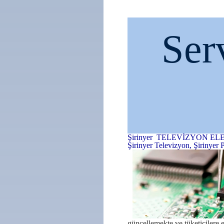
Ser
Şirinyer TELEVİZYON EL
Şirinyer Televizyon, Şirinyer 
güncellemekte ve tüketicilere e