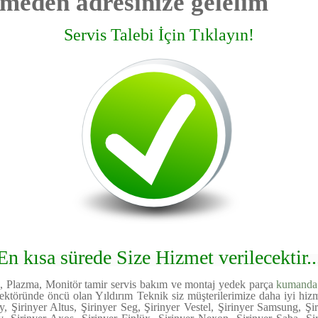
meden adresinize gelelim
Servis Talebi İçin Tıklayın!
En kısa sürede Size Hizmet verilecektir..
d, Plazma, Monitör tamir servis bakım ve montaj yedek parça
kumanda
ektöründe öncü olan Yıldırım Teknik siz müşterilerimize daha iyi hiz
y, Şirinyer Altus, Şirinyer Seg, Şirinyer Vestel, Şirinyer Samsung, Ş