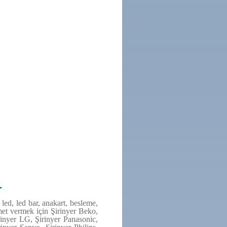
.
led, led bar, anakart, besleme,
met vermek için Şirinyer Beko,
irinyer LG, Şirinyer Panasonic,