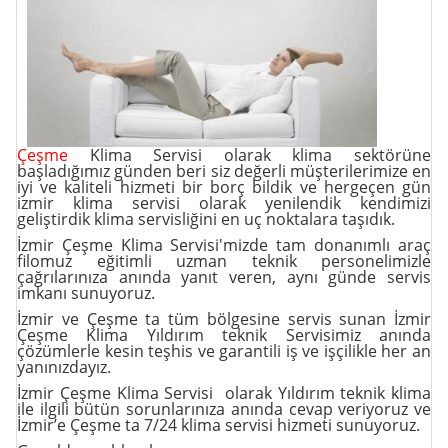
Çeşme
Klima Servisi olarak klima sektörüne
başladığımız günden beri siz değerli müşterilerimize en
iyi ve kaliteli hizmeti bir borç bildik ve hergeçen gün
izmir klima servisi olarak yenilendik kendimizi
geliştirdik klima servisliğini en uç noktalara taşıdık.
İzmir Çeşme Klima Servisi'mizde tam donanımlı araç
filomuz eğitimli uzman teknik personelimizle
çağrılarınıza anında yanıt veren, aynı günde servis
imkanı sunuyoruz.
İzmir ve Çeşme ta tüm
bölgesine servis
sunan İzmir
Çeşme Klima Yıldırım teknik Servisimiz anında
çözümlerle kesin teşhis ve garantili iş ve işçilikle her an
yanınızdayız.
İzmir Çeşme Klima Servisi olarak Yıldırım teknik klima
ile ilgili bütün sorunlarınıza anında cevap veriyoruz ve
İzmir’e Çeşme ta 7/24 klima servisi hizmeti sunuyoruz.