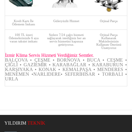
Kredi Kartı İle
Güleryüzlü Hizmet
Orjinal Parça
Ödemem İmkanı
100 TL üzeri
Sizlere 7/24 çağrı hizmeti
Orjinal Parça
Ödemelerinizde 6 aya
sağlayarak istediğiniz her an
Kullanarak
varan taksint imkanı
servis hizmetini kapınıza
Makinlerinizin
getiriyoruz.
Kullanım Ömrünü
Üzatıyoruz
İzmir Klima Servis Hizmeti Verdiğimiz Semtler.
BALÇOVA • ÇEŞME • BORNOVA • BUCA • CEŞME •
ÇİĞLİ • GAZİEMİR • KARABAĞLAR • KARABURUN •
KARŞIYAKA • KONAK • KEMALPAŞA • MENDERES •
MENEMEN •NARLIDERE• SEFERİHİSAR • TORBALI •
URLA
YILDIRIM
TEKNİK