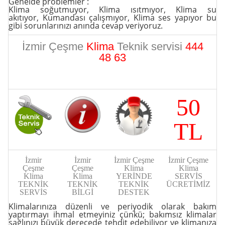
Genelde problemler :
Klima soğutmuyor
,
Klima ısıtmıyor
,
Klima su
akıtıyor
,
Kumandası çalışmıyor
,
Klima ses yapıyor
bu
gibi sorunlarınızı anında cevap veriyoruz.
İzmir Çeşme
Klima
Teknik servisi
444
48 63
50
TL
İzmir
İzmir
İzmir Çeşme
İzmir Çeşme
Çeşme
Çeşme
Klima
Klima
Klima
Klima
YERİNDE
SERVİS
TEKNİK
TEKNİK
TEKNİK
ÜCRETİMİZ
SERVİS
BİLGİ
DESTEK
Klimalarınıza düzenli ve periyodik olarak bakım
yaptırmayı ihmal etmeyiniz çünkü; bakımsız klimalar
sağlınızı büyük derecede tehdit edebiliyor ve klimanıza