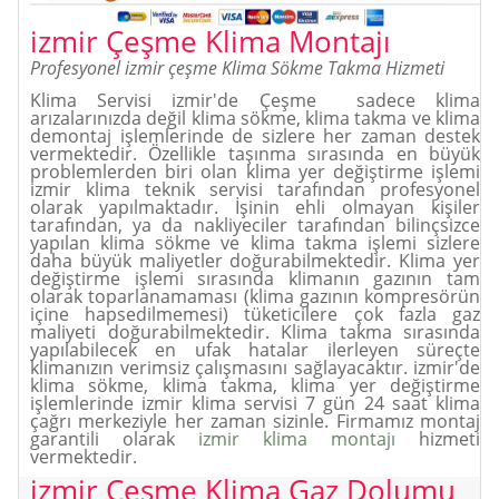
izmir Çeşme Klima
Montajı
Profesyonel izmir çeşme Klima Sökme Takma Hizmeti
Klima Servisi izmir'de Çeşme sadece klima
arızalarınızda değil klima sökme, klima takma ve klima
demontaj işlemlerinde de sizlere her zaman destek
vermektedir. Özellikle taşınma sırasında en büyük
problemlerden biri olan klima yer değiştirme işlemi
izmir klima teknik servisi tarafından profesyonel
olarak yapılmaktadır. İşinin ehli olmayan kişiler
tarafından, ya da nakliyeciler tarafından bilinçsizce
yapılan klima sökme ve klima takma işlemi sizlere
daha büyük maliyetler doğurabilmektedir. Klima yer
değiştirme işlemi sırasında klimanın gazının tam
olarak toparlanamaması (klima gazının kompresörün
içine hapsedilmemesi) tüketicilere çok fazla gaz
maliyeti doğurabilmektedir. Klima takma sırasında
yapılabilecek en ufak hatalar ilerleyen süreçte
klimanızın verimsiz çalışmasını sağlayacaktır. izmir'de
klima sökme, klima takma, klima yer değiştirme
işlemlerinde izmir klima servisi 7 gün 24 saat klima
çağrı merkeziyle her zaman sizinle. Firmamız montaj
garantili olarak
izmir klima montajı
hizmeti
vermektedir.
izmir Çeşme Klima
Gaz Dolumu