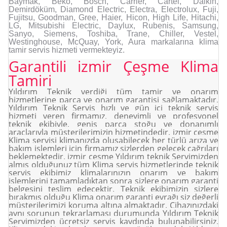
Baymak, Beko, Bosch, Carrier, Cartel, Daikin,
Demirdöküm, Diamond Electric, Electra, Electrolux, Fuji,
Fujitsu, Goodman, Gree, Haier, Hicon, High Life, Hitachi,
LG, Mitsubishi Electric, Daylux, Rubenis, Samsung,
Sanyo, Siemens, Toshiba, Trane, Chiller, Vestel,
Westinghouse, McQuay, York, Aura markalarına klima
tamir servis hizmeti vermekteyiz.
Garantili izmir Çeşme Klima
Tamiri
Yıldırım Teknik verdiği tüm tamir ve onarım
hizmetlerine parça ve onarım garantisi sağlamaktadır.
Yıldırım Teknik Servis hızlı ve gün içi teknik servis
hizmeti veren firmamız, deneyimli ve profesyonel
teknik ekibiyle, geniş parça stoğu ve donanımlı
araçlarıyla müşterilerimizin hizmetindedir. izmir çeşme
Klima servisi klimanızda oluşabilecek her türlü arıza ve
bakım işlemleri için firmamız sizlerden gelecek çağrıları
beklemektedir. izmir çeşme Yıldırım teknik Servimizden
almış olduğunuz tüm Klima servis hizmetlerinde teknik
servis ekibimiz klimalarınızın onarım ve bakım
işlemlerini tamamladıktan sonra sizlere onarım garanti
belgesini teslim edecektir. Teknik ekibimizin sizlere
bırakmış olduğu Klima onarım garanti evrağı siz değerli
müşterilerimizi koruma altına almaktadır. Cihazınızdaki
aynı sorunun tekrarlaması durumunda Yıldırım Teknik
Servimizden ücretsiz servis kaydında bulunabilirsiniz.