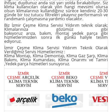
ihtiyaç duydunuz anda sizi yarı yolda bırakabiliyor. Siz
klima kullanıcıları olarak yılın hangi mevsimi olursa
olsun klimalarınızı kullandığınız sürece kendiniz 20-30
günde bir toz tutucu filtreleri yıkayınız performanslı ve
randımanlı çalışmasına yardımcı olacaktır.
Biz İzmir Çeşme Klima Servisi Yıldırım teknik olarak;
Klimalarınıza gözümüz gibi
bakıyoruz
arıza
,
bakım
,
montaj yedek parça
gibi
hizmetlerimizden sonra ilk günkü haliyle teslim
ediyoruz.
İzmir Çeşme Klima Servisi Yıldırım Teknik Olarak
Verdiğimiz Servis Hizmetlerimiz :
Klima Montajı
,
Klima Demontajı
,
Klima Gaz Şarjı
,
Klima
Bakımı
,
Klima Kumandası
,
Klima Onarımı ve Tamiri
,Yedek parça
hizmetleri sunuyoruz.
İZMİR
İZMİR
İZMİR
ÇEŞME
ARÇELİK
ÇEŞME
BEKO
ÇEŞME
VE
KLİMA TEKNİK
KLİMA TEKNİK
KLİMA TE
SERVİSİ
SERVİSİ
SERVİS