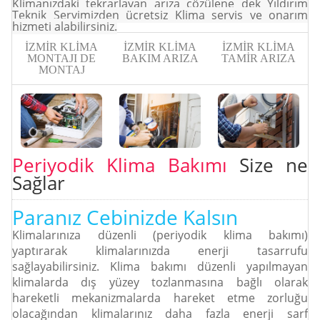
Klimanızdaki tekrarlayan arıza çözülene dek Yıldırım
Teknik Servimizden ücretsiz Klima servis ve onarım
hizmeti alabilirsiniz.
İZMİR KLİMA
İZMİR KLİMA
İZMİR KLİMA
MONTAJI DE
BAKIM ARIZA
TAMİR ARIZA
MONTAJ
Periyodik Klima Bakımı
Size ne
Sağlar
Paranız Cebinizde Kalsın
Klimalarınıza düzenli (periyodik klima bakımı)
yaptırarak klimalarınızda enerji tasarrufu
sağlayabilirsiniz. Klima bakımı düzenli yapılmayan
klimalarda dış yüzey tozlanmasına bağlı olarak
Parça İşçilik Garantisi
Parça İşçilik Garantisi
Parça İşçilik Garantisi
hareketli mekanizmalarda hareket etme zorluğu
 verdiğimiz hizmette çözdüğümüz sorunun tekrar oluşacağını düşünmeyen bir
 verdiğimiz hizmette çözdüğümüz sorunun tekrar oluşacağını düşünmeyen bir
 verdiğimiz hizmette çözdüğümüz sorunun tekrar oluşacağını düşünmeyen bir
olacağından klimalarınız daha fazla enerji sarf
firmayız.
firmayız.
firmayız.