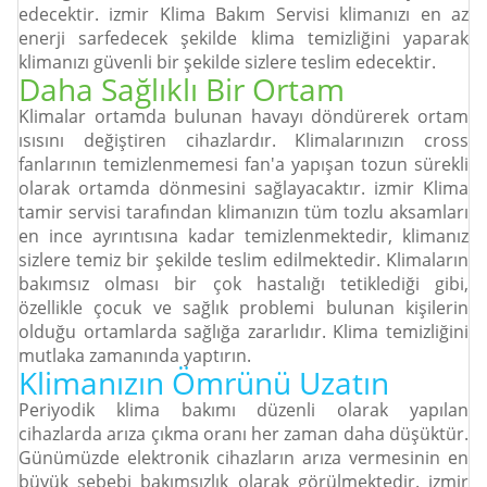
edecektir. izmir Klima Bakım Servisi klimanızı en az
enerji sarfedecek şekilde klima temizliğini yaparak
klimanızı güvenli bir şekilde sizlere teslim edecektir.
Daha Sağlıklı Bir Ortam
Klimalar ortamda bulunan havayı döndürerek ortam
ısısını değiştiren cihazlardır. Klimalarınızın cross
fanlarının temizlenmemesi fan'a yapışan tozun sürekli
olarak ortamda dönmesini sağlayacaktır. izmir Klima
tamir servisi tarafından klimanızın tüm tozlu aksamları
en ince ayrıntısına kadar temizlenmektedir, klimanız
sizlere temiz bir şekilde teslim edilmektedir. Klimaların
bakımsız olması bir çok hastalığı tetiklediği gibi,
özellikle çocuk ve sağlık problemi bulunan kişilerin
olduğu ortamlarda sağlığa zararlıdır. Klima temizliğini
mutlaka zamanında yaptırın.
Klimanızın Ömrünü Uzatın
Orjinal Parça
Orjinal Parça
Orjinal Parça
Periyodik klima bakımı düzenli olarak yapılan
Orjinal Parça Kullanarak Makinlerinizin Kullanım Ömrünü Üzatıyoruz
Orjinal Parça Kullanarak Makinlerinizin Kullanım Ömrünü Üzatıyoruz
Orjinal Parça Kullanarak Makinlerinizin Kullanım Ömrünü Üzatıyoruz
cihazlarda arıza çıkma oranı her zaman daha düşüktür.
Günümüzde elektronik cihazların arıza vermesinin en
büyük sebebi bakımsızlık olarak görülmektedir. izmir