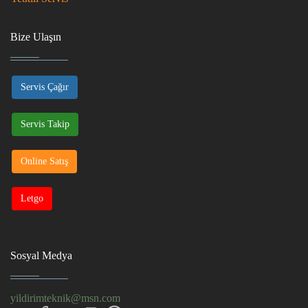
Bize Ulaşın
Servis Çağır
Servis Takip
Online Satış
Letgo
Sosyal Medya
yildirimteknik@msn.com