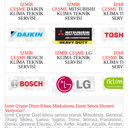
İZMİR
İZMİR
İZMİR
ÇEŞME
DAIKIN
ÇEŞME
MITSUBISHI
ÇEŞME
TOS
KLİMA TEKNİK
KLİMA TEKNİK
KLİMA TE
SERVİSİ
SERVİSİ
SERVİS
İZMİR
İZMİR ÇEŞME
LG
İZMİR
ÇEŞME
BOSCH
KLİMA TEKNİK
ÇEŞME
İKL
KLİMA TEKNİK
SERVİSİ
KLİMA TE
SERVİSİ
SERVİS
İzmir Çeşme Diyer Klima Markalarına Tamir Servis Hizmeti
Veriyoruz?
İzmir Çeşme Özel klima servisi olarak Mitsubishi, General,
Sharp, Midea, Samui, Sigma, Tronic, İklimsa, Panasonic,
Denki, General Electric, Zen, Airfel, Alarko, Arçelik, Ariston,