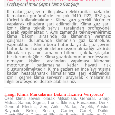
Profesyonel izmir Çeşme Klima Gaz Şarjı
Klimalar gaz çevrimi ile çalışan elektronik cihazlardır.
Klimalarda günümüzde en çok R410, R22, R32 gaz
türleri kullanılmaktadır. Klima gazı gerekli ölçümler
yapılarak cihazlara şarj edilmelidir. Klima gaz şarjı
izmir klima teknik servisi tarafından profesyonel
olarak yapılmaktadır. Aynı zamanda teknisyenlerimiz
klima bakımı sırasında da klimanızın verimsiz
çalışması durumunda klimanızın gaz kontrolünü
yapmaktadır. Klima boru hattında ya da gaz çevrim
hattında herhangi bir deformasyon olmadığı taktirde
klimaların gazının tamamen bitmesi çok karşılaşılan
bir durum değildir. Klima gaz dolumunun profesyonel
olmayan kişiler tarafından yapılması klimanın
motorunun patlamasına kadar hayati risk
oluşturabilmektedir. Klima gazları en ince ayrıntısına
kadar hesaplanarak klimalarınıza şarj edilmelidir.
izmir çeşme klima servisi'ni arayarak klimalarınızla
ilgili profesyonel destek alabilirsiniz.
Hangi Klima Markalarına Bakım Hizmeti Veriyoruz?
Özel klima servisi olarak Mitsubishi, General, Sharp,
Midea, Samui, Sigma, Tronic, İklimsa, Panasonic, Denki,
General Electric, Zen, Airfel, Alarko, Arçelik, Ariston,
Baymak, Beko, Bosch, Carrier, Cartel, Daikin,
Demirdöküm, Diamond Electric, Electra, Electrolux, Fuji,