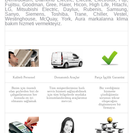
Fujitsu, Goodman, Gree, Haier, Hicon, High Life, Hitachi,
LG, Mitsubishi Electric, Daylux, Rubenis, Samsung,
Sanyo, Siemens, Toshiba, Trane, Chiller, Vestel,
Westinghouse, McQuay, York, Aura markalarına klima
bakım hizmeti vermekteyiz.
Kaliteli Personel
Donanımlı Araçlar
Parça İşçilik Garantisi
Bizim için önemli
Tüm müşterilerimize hızlı
Biz verdiğimiz
olan şeylerden biri de
servis hizmeti sağlayabilmek
hizmette
çalışanlarımızın her
için tüm bölgelerde mutlaka
çözdüğümüz
konuda en iyi
konumlandırılmış araçlarımız
sorunun tekrar
olmasını sağlamak
mevcut.
oluşacağını
düşünmeyen bir
firmayız.