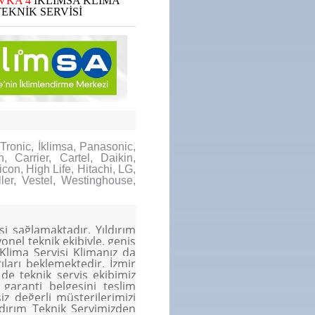
EVKA 4
İKLİMSA KLİMA
TEKNİK SERVİSİ
Tronic, İklimsa, Panasonic,
, Carrier, Cartel, Daikin,
con, High Life, Hitachi, LG,
ler, Vestel, Westinghouse,
i sağlamaktadır. Yıldırım
onel teknik ekibiyle, geniş
Klima Servisi Klimanız da
ıları beklemektedir. İzmir
de teknik servis ekibimiz
garanti belgesini teslim
z değerli müşterilerimizi
dırım Teknik Servimizden