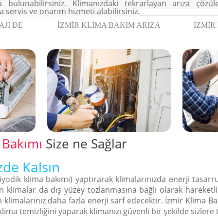
a bulunabilirsiniz. Klimanızdaki tekrarlayan arıza çözü
 servis ve onarım hizmeti alabilirsiniz.
AJI DE
İZMİR KLİMA BAKIM ARIZA
İZMİR
 Bakımı
Size ne Sağlar
zde Kalsın
iyodik klima bakımı) yaptırarak klimalarınızda enerji tasarru
n klimalar da dış yüzey tozlanmasına bağlı olarak hareket
tisi
tisi
tisi
limalarınız daha fazla enerji sarf edecektir. İzmir Klima Ba
krar oluşacağını düşünmeyen bir
krar oluşacağını düşünmeyen bir
krar oluşacağını düşünmeyen bir
lima temizliğini yaparak klimanızı güvenli bir şekilde sizlere 