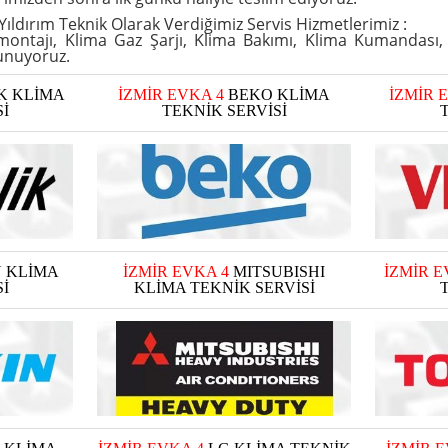
 Yıldırım Teknik Olarak Verdiğimiz Servis Hizmetlerimiz :
montajı
,
Klima Gaz Şarjı
,
Klima Bakımı
,
Klima Kumandası
unuyoruz.
K KLİMA
İZMİR EVKA 4
BEKO KLİMA
İZMİR 
İ
TEKNİK SERVİSİ
N KLİMA
İZMİR EVKA 4
MITSUBISHI
İZMİR E
İ
KLİMA TEKNİK SERVİSİ