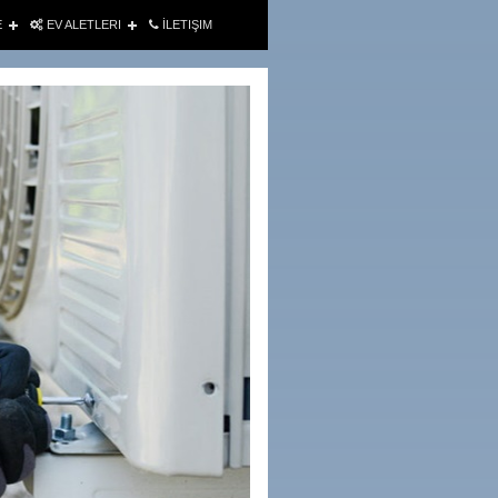
E
EV ALETLERI
İLETIŞIM