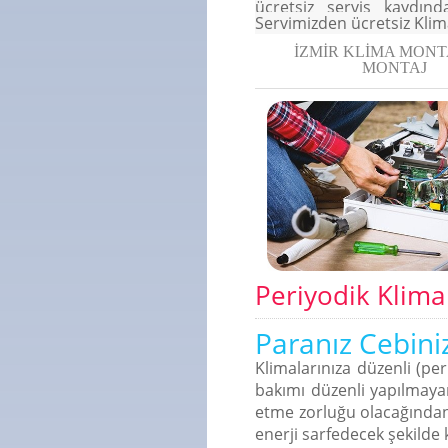
ücretsiz servis kaydınd
Servimizden ücretsiz Klima
İZMİR KLİMA MONT
MONTAJ
Periyodik Klima
Paranız Cebini
Klimalarınıza düzenli (per
bakımı düzenli yapılmaya
Parça İşçilik Garan
Parça İşçilik Garan
Parça İşçilik Garan
etme zorluğu olacağından k
 bölgelerde mutlaka konumlandırılmış
 bölgelerde mutlaka konumlandırılmış
 bölgelerde mutlaka konumlandırılmış
Biz verdiğimiz hizmette çözdüğümüz sorunun te
Biz verdiğimiz hizmette çözdüğümüz sorunun te
Biz verdiğimiz hizmette çözdüğümüz sorunun te
enerji sarfedecek şekilde k
firmayız.
firmayız.
firmayız.