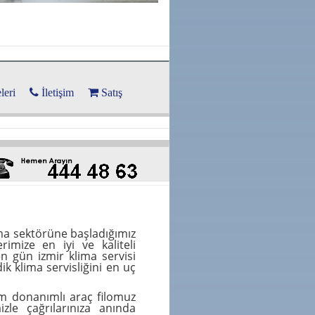
leri
İletişim
Satış
ima sektörüne başladığımız
rimize en iyi ve kaliteli
n gün izmir klima servisi
dik klima servisliğini en uç
am donanımlı araç filomuz
zle çağrılarınıza anında