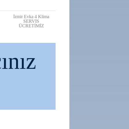
İzmir Evka 4 Klima
SERVİS
ÜCRETİMİZ
ınız