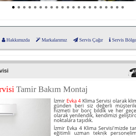
Hakkımızda
Markalarımız
Servis Çağır
Servis Bölge
visi
visi
Tamir Bakım Montaj
İzmir
Evka 4
Klima Servisi olarak kl
günden beri siz değerli müşterile
hizmeti bir borç bildik ve her geçe
olarak yenilendik, kendimizi geliştir
noktalara taşıdık.
İzmir Evka 4 Klima Servisi'mizde t
eğitimli uzman teknik personelimi