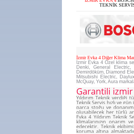
İZMİR EVKA 4
BOSCH
TEKNİK SERVİS
İzmir Evka 4 Diğer Klima Mar
İzmir Evka 4 Özel klima se
Denki, General Electric, 
Demirdöküm, Diamond Electri
Mitsubishi Electric, Dayl
McQuay, York, Aura markala
Garantili izmi
Yıldırım Teknik verdiği 
Teknik Servis hızlı ve gün
parça stoğu ve donanımlı
oluşabilecek her türlü ar
Evka 4 Yıldırım Teknik S
klimalarınızın onarım v
edecektir. Teknik ekibim
koruma altına almaktadı