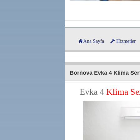
Ana Sayfa
Hizmetler
Bornova Evka 4 Klima Ser
Evka 4
Klima Ser