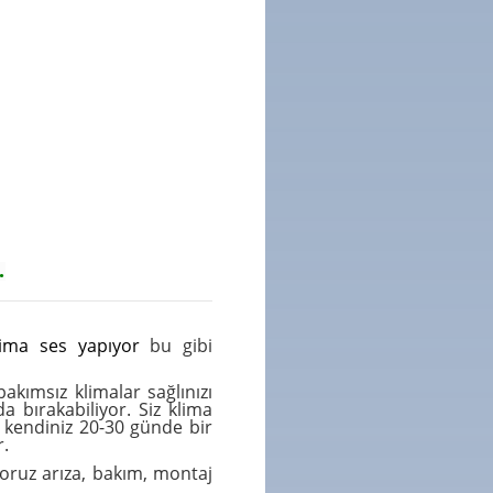
.
lima ses yapıyor
bu gibi
akımsız klimalar sağlınızı
 bırakabiliyor. Siz klima
ce kendiniz 20-30 günde bir
r.
ıyoruz
arıza
,
bakım
,
montaj