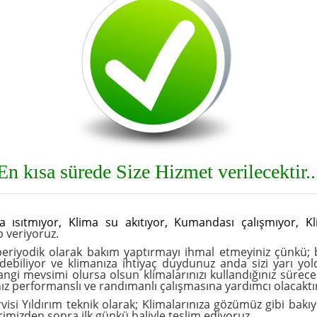
En kısa sürede Size Hizmet verilecektir..
a ısıtmıyor
,
Klima su akıtıyor
,
Kumandası çalışmıyor
,
K
p veriyoruz.
periyodik olarak bakım yaptırmayı ihmal etmeyiniz çünkü; b
ebiliyor ve klimanıza ihtiyaç duydunuz anda sizi yarı yolda
 hangi mevsimi olursa olsun klimalarınızı kullandığınız süre
yınız performanslı ve randımanlı çalışmasına yardımcı olacaktı
rvisi Yıldırım teknik olarak; Klimalarınıza gözümüz gibi bak
rimizden sonra ilk günkü haliyle teslim ediyoruz.