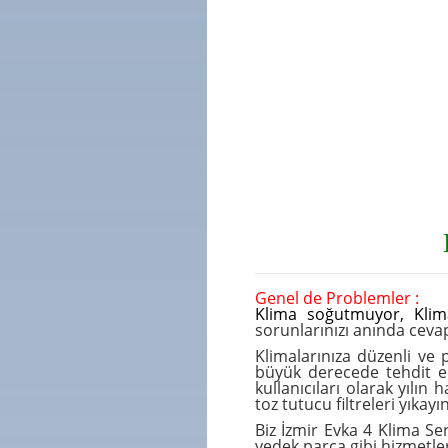
Genel de Problemler :
Klima soğutmuyor
,
Klim
sorunlarınızı anında ceva
Klimalarınıza düzenli ve 
büyük derecede tehdit ed
kullanıcıları olarak yılın
toz tutucu filtreleri yıka
Biz İzmir Evka 4 Klima Se
yedek parça
gibi hizmetle