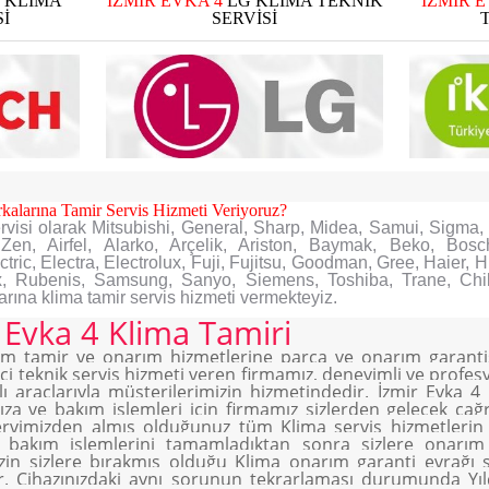
 KLİMA
İZMİR EVKA 4
LG KLİMA TEKNİK
İZMİR 
İ
SERVİSİ
kalarına Tamir Servis Hizmeti Veriyoruz?
rvisi olarak Mitsubishi, General, Sharp, Midea, Samui, Sigma, 
Zen, Airfel, Alarko, Arçelik, Ariston, Baymak, Beko, Bosch
c, Electra, Electrolux, Fuji, Fujitsu, Goodman, Gree, Haier, Hi
ux, Rubenis, Samsung, Sanyo, Siemens, Toshiba, Trane, Chil
rına klima tamir servis hizmeti vermekteyiz.
r Evka 4 Klima Tamiri
tüm tamir ve onarım hizmetlerine parça ve onarım garantis
 içi teknik servis hizmeti veren firmamız, deneyimli ve profesy
 araçlarıyla müşterilerimizin hizmetindedir. İzmir Evka 4 
ıza ve bakım işlemleri için firmamız sizlerden gelecek çağr
ervimizden almış olduğunuz tüm Klima servis hizmetlerin 
e bakım işlemlerini tamamladıktan sonra sizlere onarım 
izin sizlere bırakmış olduğu Klima onarım garanti evrağı si
r. Cihazınızdaki aynı sorunun tekrarlaması durumunda Yıl