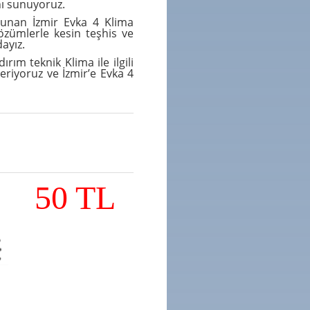
nı sunuyoruz.
unan İzmir Evka 4 Klima
özümlerle kesin teşhis ve
dayız.
ırım teknik Klima ile ilgili
riyoruz ve İzmir’e Evka 4
50 TL