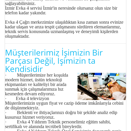
sağlayabilirsiniz.
İzmir Evka 4 servisi
İzmir'in neresinde olursanız olun size bir
telefon kadar yakındır.
Evka 4 Çağrı merkezimize ulaşıldıktan kısa zaman sonra evinize
kadar ulaşan ve arıza tespit çalışmasını sürdüren elemanlarımız,
teknik servis konusunda uzmanlaşmış ve deneyimli kişilerden
oluşmaktadır.
Müşterilerimiz İşimizin Bir
Parçası Değil, İşimizin ta
Kendisidir
· Müşterilerimize her koşulda
modern hizmet, üstün teknoloji
ekipmanları ve kaliteliyi bir arada
sunmak için çalışmalarımıza hız
kesmeden devam ediyoruz.
· Evka 4 televizyon
Müşterilerimizin uygun fiyat ve cazip ödeme imkânlarıyla cebini
de düşünmekteyiz.
· Beklenti ve ihtiyaçlarınızı doğru bir şekilde analiz edip
kusursuz hizmet veriyoruz.
· Evka 4 Yıldırım Teknik personelimiz eğitim sahibi,
sertifikalı ve alanında tecrübeli bireylerdir.