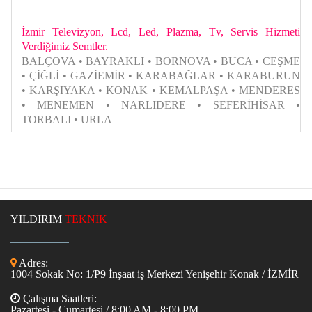
İzmir Televizyon, Lcd, Led, Plazma, Tv, Servis Hizmeti
Verdiğimiz Semtler.
BALÇOVA • BAYRAKLI • BORNOVA • BUCA • CEŞME
• ÇİĞLİ • GAZİEMİR • KARABAĞLAR • KARABURUN
• KARŞIYAKA • KONAK • KEMALPAŞA • MENDERES
• MENEMEN • NARLIDERE • SEFERİHİSAR •
TORBALI • URLA
YILDIRIM
TEKNİK
Adres:
1004 Sokak No: 1/P9 İnşaat iş Merkezi Yenişehir Konak / İZMİR
Çalışma Saatleri:
Pazartesi - Cumartesi / 8:00 AM - 8:00 PM