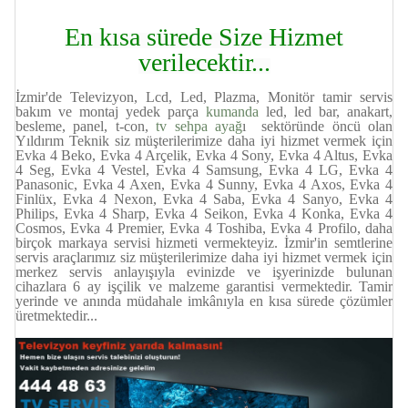
En kısa sürede Size Hizmet
verilecektir...
İzmir'de Televizyon, Lcd, Led, Plazma, Monitör tamir servis
bakım ve montaj yedek parça
kumanda
led, led bar, anakart,
besleme, panel, t-con,
tv sehpa ayağ
ı sektöründe öncü olan
Yıldırım Teknik siz müşterilerimize daha iyi hizmet vermek için
Evka 4 Beko, Evka 4 Arçelik, Evka 4 Sony, Evka 4 Altus, Evka
4 Seg, Evka 4 Vestel, Evka 4 Samsung, Evka 4 LG, Evka 4
Panasonic, Evka 4 Axen, Evka 4 Sunny, Evka 4 Axos, Evka 4
Finlüx, Evka 4 Nexon, Evka 4 Saba, Evka 4 Sanyo, Evka 4
Philips, Evka 4 Sharp, Evka 4 Seikon, Evka 4 Konka, Evka 4
Cosmos, Evka 4 Premier, Evka 4 Toshiba, Evka 4 Profilo, daha
birçok markaya servisi hizmeti vermekteyiz. İzmir'in semtlerine
servis araçlarımız siz müşterilerimize daha iyi hizmet vermek için
merkez servis anlayışıyla evinizde ve işyerinizde bulunan
cihazlara 6 ay işçilik ve malzeme garantisi vermektedir. Tamir
yerinde ve anında müdahale imkânıyla en kısa sürede çözümler
üretmektedir...