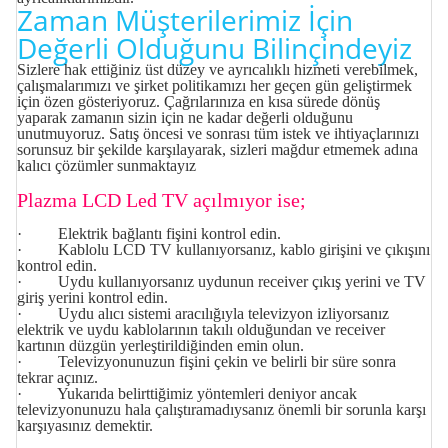
Zaman Müşterilerimiz İçin
Değerli Olduğunu Bilinçindeyiz
Sizlere hak ettiğiniz üst düzey ve ayrıcalıklı hizmeti verebilmek,
çalışmalarımızı ve şirket politikamızı her geçen gün geliştirmek
için özen gösteriyoruz. Çağrılarınıza en kısa sürede dönüş
yaparak zamanın sizin için ne kadar değerli olduğunu
unutmuyoruz. Satış öncesi ve sonrası tüm istek ve ihtiyaçlarınızı
sorunsuz bir şekilde karşılayarak, sizleri mağdur etmemek adına
kalıcı çözümler sunmaktayız
Plazma LCD Led TV açılmıyor ise;
· Elektrik bağlantı fişini kontrol edin.
· Kablolu LCD TV kullanıyorsanız, kablo girişini ve çıkışını
kontrol edin.
· Uydu kullanıyorsanız uydunun receiver çıkış yerini ve TV
giriş yerini kontrol edin.
· Uydu alıcı sistemi aracılığıyla televizyon izliyorsanız
elektrik ve uydu kablolarının takılı olduğundan ve receiver
kartının düzgün yerleştirildiğinden emin olun.
· Televizyonunuzun fişini çekin ve belirli bir süre sonra
tekrar açınız.
· Yukarıda belirttiğimiz yöntemleri deniyor ancak
televizyonunuzu hala çalıştıramadıysanız önemli bir sorunla karşı
karşıyasınız demektir.