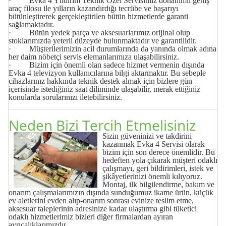
· Evka 4 Yıldırım Teknik Özel Servisimiz donanımlı geniş
araç filosu ile yılların kazandırdığı tecrübe ve başarıyı
bütünleştirerek gerçekleştirilen bütün hizmetlerde garanti
sağlamaktadır.
· Bütün yedek parça ve aksesuarlarımız orijinal olup
stoklarımızda yeterli düzeyde bulunmaktadır ve garantilidir.
· Müşterilerimizin acil durumlarında da yanında olmak adına
her daim nöbetçi servis elemanlarımıza ulaşabilirsiniz.
· Bizim için önemli olan sadece hizmet vermenin dışında
Evka 4 televizyon kullanıcılarına bilgi aktarmaktır. Bu sebeple
cihazlarınız hakkında teknik destek almak için bizlere gün
içerisinde istediğiniz saat diliminde ulaşabilir, merak ettiğiniz
konularda sorularınızı iletebilirsiniz.
Neden Bizi Tercih Etmelisiniz
Sizin güveninizi ve takdirini
kazanmak Evka 4
Servisi
olarak
bizim için son derece önemlidir. Bu
hedeften yola çıkarak müşteri odaklı
çalışmayı, geri bildirimleri, istek ve
şikâyetlerinizi önemli kılıyoruz.
Montaj, ilk bilgilendirme, bakım ve
onarım çalışmalarımızın dışında sunduğumuz ikame ürün, küçük
ev aletlerini evden alıp-onarım sonrası evinize teslim etme,
aksesuar taleplerinin adresinize kadar ulaştırma gibi tüketici
odaklı hizmetlerimiz bizleri diğer firmalardan ayıran
ayrıcalıklarımızdır.