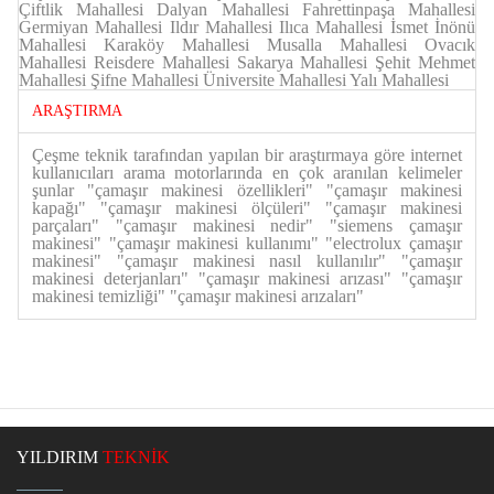
Çiftlik Mahallesi Dalyan Mahallesi Fahrettinpaşa Mahallesi
Germiyan Mahallesi Ildır Mahallesi Ilıca Mahallesi İsmet İnönü
Mahallesi Karaköy Mahallesi Musalla Mahallesi Ovacık
Mahallesi Reisdere Mahallesi Sakarya Mahallesi Şehit Mehmet
Mahallesi Şifne Mahallesi Üniversite Mahallesi Yalı Mahallesi
ARAŞTIRMA
Çeşme teknik tarafından yapılan bir araştırmaya göre internet
kullanıcıları arama motorlarında en çok aranılan kelimeler
şunlar "çamaşır makinesi özellikleri" "çamaşır makinesi
kapağı" "çamaşır makinesi ölçüleri" "çamaşır makinesi
parçaları" "çamaşır makinesi nedir" "siemens çamaşır
makinesi" "çamaşır makinesi kullanımı" "electrolux çamaşır
makinesi" "çamaşır makinesi nasıl kullanılır" "çamaşır
makinesi deterjanları" "çamaşır makinesi arızası" "çamaşır
makinesi temizliği" "çamaşır makinesi arızaları"
YILDIRIM
TEKNİK