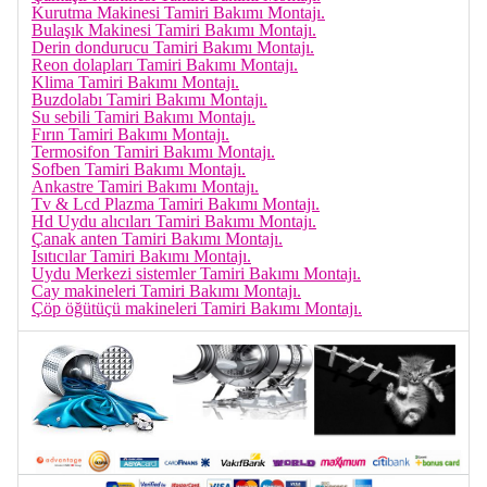
Kurutma Makinesi Tamiri Bakımı Montajı.
Bulaşık Makinesi Tamiri Bakımı Montajı.
Derin dondurucu Tamiri Bakımı Montajı.
Reon dolapları Tamiri Bakımı Montajı.
Klima Tamiri Bakımı Montajı.
Buzdolabı Tamiri Bakımı Montajı.
Su sebili Tamiri Bakımı Montajı.
Fırın Tamiri Bakımı Montajı.
Termosifon Tamiri Bakımı Montajı.
Sofben Tamiri Bakımı Montajı.
Ankastre Tamiri Bakımı Montajı.
Tv & Lcd Plazma Tamiri Bakımı Montajı.
Hd Uydu alıcıları Tamiri Bakımı Montajı.
Çanak anten Tamiri Bakımı Montajı.
Isıtıcılar Tamiri Bakımı Montajı.
Uydu Merkezi sistemler Tamiri Bakımı Montajı.
Cay makineleri Tamiri Bakımı Montajı.
Çöp öğütüçü makineleri Tamiri Bakımı Montajı.