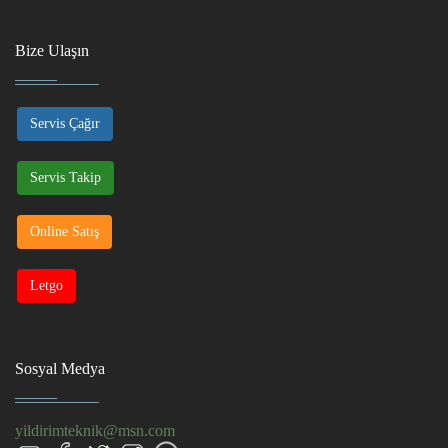
Bize Ulaşın
Servis Çağır
Servis Takip
Online Satış
Letgo
Sosyal Medya
yildirimteknik@msn.com