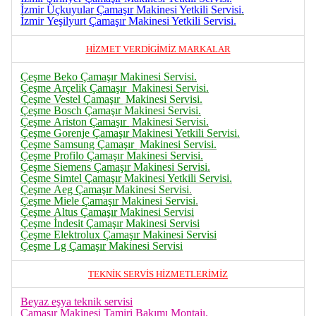
İzmir Üçkuyular
Çamaşır
Makinesi Yetkili Servisi.
İzmir Yeşilyurt
Çamaşır
Makinesi Yetkili Servisi.
HİZMET VERDİGİMİZ MARKALAR
Çeşme Beko Çamaşır Makinesi Servisi.
Çeşme Arçelik
Çamaşır
Makinesi Servisi.
Çeşme Vestel
Çamaşır
Makinesi Servisi.
Çeşme Bosch Çamaşır Makinesi Servisi.
Çeşme Ariston
Çamaşır
Makinesi Servisi.
Çeşme Gorenje
Çamaşır
Makinesi Yetkili Servisi.
Çeşme Samsung
Çamaşır
Makinesi Servisi.
Çeşme Profilo Çamaşır Makinesi Servisi.
Çeşme Siemens
Çamaşır
Makinesi Servisi.
Çeşme Simtel
Çamaşır
Makinesi Yetkili Servisi.
Çeşme Aeg
Çamaşır
Makinesi Servisi
.
Çeşme Miele
Çamaşır
Makinesi Servisi
.
Çeşme Altus
Çamaşır
Makinesi Servisi
Çeşme İndesit
Çamaşır
Makinesi Servisi
Çeşme Elektrolux
Çamaşır
Makinesi Servisi
Çeşme Lg
Çamaşır
Makinesi Servisi
TEKNİK SERVİS HİZMETLERİMİZ
Beyaz eşya teknik servisi
Çamaşır Makinesi Tamiri Bakımı Montajı.