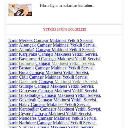
Tekrarlayan arızalardan kurtulun...
YETKİLİ SERVİS BÖLGELERİ
İzmir Merkez Çamaşır Makinesi Yetkili Servisi.
İzmir Alsançak
Çamaşır
Makinesi Yetkili Servisi.
İzmir Altındağ
Çamaşır
Makinesi Yetkili Servisi.
İzmir Karşıyaka
Çamaşır
Makinesi Yetkili Servisi.
İzmir Bayramyeri
Çamaşır
Makinesi Yetkili Servisi.
İzmir
Bornava
Çamaşır
Makinesi Yetkili Servisi.
İzmir Bostanlı
Çamaşır
Makinesi Yetkili Servisi.
İzmir Buca
Çamaşır
Makinesi Yetkili Servisi.
İzmir Çiğli
Çamaşır
Makinesi Yetkili Servisi.
İzmir
Gaziemeir
Çamaşır
Makinesi Yetkili Servisi.
İzmir Gültepe
Çamaşır
Makinesi Yetkili Servisi.
İzmir Gürçeşme
Çamaşır
Makinesi Yetkili Servisi.
İzmir Güzelbahçe
Çamaşır
Makinesi Yetkili Servisi.
İzmir Güzelyalı
Çamaşır
Makinesi Yetkili Servisi.
İzmir Hatay
Çamaşır
Makinesi Yetkili Servisi.
İzmir Karabağlar
Çamaşır
r Makinesi Yetkili Servisi.
İzmir Çeşme
Çamaşır
Makinesi Yetkili Servisi.
İzmir Menderes
Çamaşır
Makinesi Yetkili Servisi.
İzmir Narlıdere
Çamaşır
Makinesi Yetkili Servisi.
İzmir Şirinyer
Çamaşır
Makinesi Yetkili Servisi.