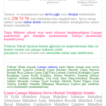
getiriyoruz.
Kullanım Ömrünü
Üzatıyoruz
Tamirat ve montajlarınız için
servis çağır
veya
iletişim
bölümünden
256 74 70
0232
nolu telefondan bize ulaşabilirsiniz. Ayrıca mesai
saatleri içinde
online destek
hattımızdan tekniker arkadaşlarımız sizlere
hizmet vermektedir.
Tamir Maliyeti yüksek veya tamir olmayan kunlanmadıgınız Çamaşır
makilerinizi geri dönüşüm merkezimizde Türkiye ekonimisine
kazandırıyoruz.
Yıldırım Teknik büyüyen hizmet ağlarıyla siz müşterilerimize daha iyi
hizmet vermek için çamaşır makinesi yedek
parçalarını
www.servisten.com
sitemizden online satın alabilirsiniz.
Yıldırım Teknik arayarak
Çamaşır makinesi
tamiri bakımı montajı arıza servisi
hizmetleriyle Çeşme'in Alsancak Çeşme Basmane Bayındır Çeşme Bornova
Bostanlı Buca Çankaya Çeşme Çiğli Evka Gaziemir Güzelyalı Karabağlar Çeşme
Kemalpaşa Çeşme Kordo Kuşadası, Manisa Menderes Pınarbaşı Şirinyer
Yeşilyurt Narlıdere Güzelbahçe Urla Oyak Sitesi Hatay,Seferihisar Bozyaka
Atakent Mavişehir Göztepe Üçyol Esentepe Teleferik Narbel Poligon Girne
Alaybey Şemikler Yamanlar Mithatpaşa Manavkuyu Yeşilova gibi semtlerine
servis hizmetinden yararlanabilirsiniz.
Çeşme Çamaşır Makinesi Servis Hizmeti Verdiğimiz Semtler.
16 Eylül Mahallesi Alaçatı Mahallesi Altınkum Mahallesi
Altınyunus Mahallesi Ardıç Mahallesi Boyalık Mahallesi Celal
Bayar Mahallesi Cumhuriyet Mahallesi Çakabey Mahallesi