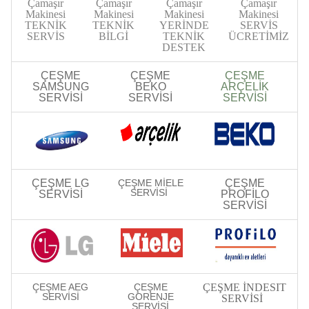
Çamaşır
Çamaşır
Çamaşır
Çamaşır
Makinesi
Makinesi
Makinesi
Makinesi
TEKNİK
TEKNİK
YERİNDE
SERVİS
SERVİS
BİLGİ
TEKNİK
ÜCRETİMİZ
DESTEK
ÇEŞME
ÇEŞME
ÇEŞME
SAMSUNG
BEKO
ARÇELİK
SERVİSİ
SERVİSİ
SERVİSİ
ÇEŞME LG
ÇEŞME MİELE
ÇEŞME
SERVİSİ
SERVİSİ
PROFİLO
SERVİSİ
ÇEŞME AEG
ÇEŞME
ÇEŞME İNDESIT
SERVİSİ
GORENJE
SERVİSİ
SERVİSİ