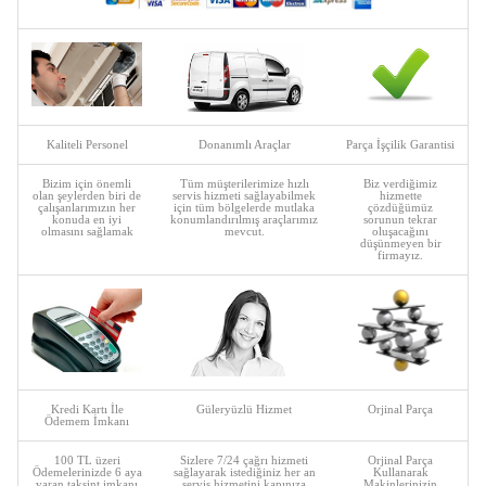
Kaliteli Personel
Donanımlı Araçlar
Parça İşçilik Garantisi
Bizim için önemli
Tüm müşterilerimize hızlı
Biz verdiğimiz
olan şeylerden biri de
servis hizmeti sağlayabilmek
hizmette
çalışanlarımızın her
için tüm bölgelerde mutlaka
çözdüğümüz
konuda en iyi
konumlandırılmış araçlarımız
sorunun tekrar
olmasını sağlamak
mevcut.
oluşacağını
düşünmeyen bir
firmayız.
Kredi Kartı İle
Güleryüzlü Hizmet
Orjinal Parça
Ödemem İmkanı
100 TL üzeri
Sizlere 7/24 çağrı hizmeti
Orjinal Parça
Ödemelerinizde 6 aya
sağlayarak istediğiniz her an
Kullanarak
varan taksint imkanı
servis hizmetini kapınıza
Makinlerinizin