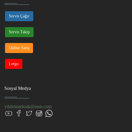
Servis Çağır
Servis Takip
Online Satış
Letgo
Sosyal Medya
yildirimteknik@msn.com