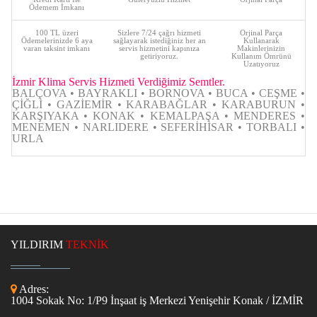
Ödemem İmkanı
100 TL üzeri
Sizlere 7/24 çağrı hizmeti
Orjinal Parça
Ödemelerinizde 6 aya
sağlayarak istediğiniz her an
Kullanarak
varan taksint imkanı
servis hizmetini kapınıza
Makinlerinizin
getiriyoruz.
Kullanım Ömrünü
Uzatıyoruz
İzmir Klima Servis Hizmeti Verdiğimiz Semtler.
BALÇOVA • BAYRAKLI • BORNOVA • BUCA • CEŞME •
ÇİĞLİ • GAZİEMİR • KARABAĞLAR • KARABURUN •
KARŞIYAKA • KONAK • KEMALPAŞA • MENDERES •
MENEMEN • NARLIDERE • SEFERİHİSAR • TORBALI •
URLA
YILDIRIM
TEKNİK
Adres:
1004 Sokak No: 1/P9 İnşaat iş Merkezi Yenişehir Konak / İZMİR