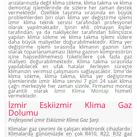
arızalarınızda değil klima sökme, klima takma ve klima
demontaj işlemlerinde de sizlere her zaman destek
vermektedir. Özellikle taşınma sırasında en büyük
problemlerden biri olan klima yer değiştirme işlemi
izmir klima teknik servisi tarafından profesyonel
olarak yapılmaktadır. İşinin ehli olmayan kişiler
tarafından, ya da nakliyeciler tarafından bilinçsizce
yapılan klima sökme ve klima takma işlemi sizlere
daha büyük maliyetler doğurabilmektedir. Klima yer
değiştirme işlemi sırasında klimanın gazının tam
olarak toparlanamaması (klima gazının kompresörün
içine hapsedilmemesi) tüketicilere çok fazla gaz
maliyeti doğurabilmektedir. Klima takma sırasında
yapılabilecek en ufak hatalar ilerleyen süreçte
klimanızın verimsiz çalışmasını sağlayacaktır. İzmir'de
klima sökme, klima takma, klima yer değiştirme
işlemlerinde izmir klima servisi 7 gün 24 saat klima
çağrı merkeziyle her zaman sizinle. Firmamız montaj
garantili olarak İ
zmir Klima Montajı
hizmeti
vermektedir.
İzmir Eskiizmir Klima
Gaz
Dolumu
Profesyonel izmir Eskiizmir Klima Gaz Şarjı
Klimalar gaz çevrimi ile çalışan elektronik cihazlardır.
Klimalarda günümüzde en çok R410, R22, R32 gaz