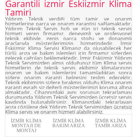
Garantili izmir Eskiizmir Klima
Tamiri
Yıldırım Teknik verdiği tüm tamir ve onarım
hizmetlerine parça ve onarım garantisi sağlamaktadır.
Yıldırım Teknik Servis hızlı ve gün içi teknik servis
hizmeti veren firmamız, deneyimli ve profesyonel
teknik ekibiyle, geniş parça stoğu ve donanımlı
araçlarıyla müşterilerimizin hizmetindedir. İzmir
Eskiizmir Klima Servisi Klimanız da oluşabilecek her
türlü arıza ve bakım işlemleri için firmamız sizlerden
gelecek çağrıları beklemektedir. İzmir Eskiizmir Yıldırım
Teknik Servimizden almış olduğunuz tüm Klima servis
hizmetlerin de teknik servis ekibimiz klimalarınızın
onarım ve bakım işlemlerini tamamladıktan sonra
sizlere onarım garanti belgesini teslim edecektir.
Teknik ekibimizin sizlere bırakmış olduğu Klima onarım
garanti evrağı siz değerli müşterilerimizi koruma altına
almaktadır. Cihazınızdaki aynı sorunun tekrarlaması
durumunda Yıldırım Teknik Servimizden ücretsiz servis
Orjinal Parça
Orjinal Parça
Orjinal Parça
kaydında bulunabilirsiniz. Klimanızdaki tekrarlayan
arıza çözülene dek Yıldırım Teknik Servimizden ücretsiz
Orjinal Parça Kullanarak Makinlerinizin Kullanım Ömrünü Üzatıyoruz
Orjinal Parça Kullanarak Makinlerinizin Kullanım Ömrünü Üzatıyoruz
Orjinal Parça Kullanarak Makinlerinizin Kullanım Ömrünü Üzatıyoruz
Klima servis ve onarım hizmeti alabilirsiniz.
İZMİR KLİMA
İZMİR KLİMA
İZMİR KLİMA
MONTAJI DE
BAKIM ARIZA
TAMİR ARIZA
MONTAJ