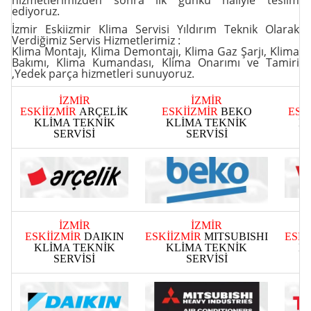
hizmetlerimizden sonra ilk günkü haliyle teslim
ediyoruz.
İzmir Eskiizmir Klima Servisi Yıldırım Teknik Olarak
Verdiğimiz Servis Hizmetlerimiz :
Klima Montajı
,
Klima Demontajı
,
Klima Gaz Şarjı
,
Klima
Bakımı
,
Klima Kumandası
,
Klima Onarımı ve Tamiri
,Yedek parça
hizmetleri sunuyoruz.
İZMİR
İZMİR
ESKİİZMİR
ARÇELİK
ESKİİZMİR
BEKO
ESK
KLİMA TEKNİK
KLİMA TEKNİK
K
SERVİSİ
SERVİSİ
İZMİR
İZMİR
ESKİİZMİR
DAIKIN
ESKİİZMİR
MITSUBISHI
ESKİ
KLİMA TEKNİK
KLİMA TEKNİK
K
SERVİSİ
SERVİSİ