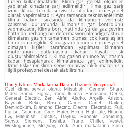
türleri kullanılmaktadır. Klima gazı gerekli ölçümler
yapılarak cihazlara şarj edilmelidir. Klima gaz şarjı
izmir klima teknik servisi tarafından profesyonel
olarak yapılmaktadır. Aynı zamanda teknisyenlerimiz
klima bakımı sırasında da klimanızın verimsiz
çalışması durumunda klimanızın gaz kontrolünü
yapmaktadır. Klima boru hattında ya da gaz çevrim
hattında herhangi bir deformasyon olmadığı taktirde
klimaların gazının tamamen bitmesi çok karşılaşılan
bir durum değildir. Klima gaz dolumunun profesyonel
olmayan kişiler tarafından yapılması klimanın
motorunun patlamasına kadar hayati risk
oluşturabilmektedir. Klima gazları en ince ayrıntısına
kadar hesaplanarak klimalarınıza şarj edilmelidir.
İzmir Eskiizmir klima servisi'ni arayarak klimalarınızla
ilgili profesyonel destek alabilirsiniz.
Hangi Klima Markalarına Bakım Hizmeti Veriyoruz?
Özel klima servisi olarak Mitsubishi, General, Sharp,
Midea, Samui, Sigma, Tronic, İklimsa, Panasonic, Denki,
General Electric, Zen, Airfel, Alarko, Arçelik, Ariston,
Baymak, Beko, Bosch, Carrier, Cartel, Daikin,
Demirdöküm, Diamond Electric, Electra, Electrolux, Fuji,
Fujitsu, Goodman, Gree, Haier, Hicon, High Life, Hitachi,
LG, Mitsubishi Electric, Daylux, Rubenis, Samsung,
Sanyo, Siemens, Toshiba, Trane, Chiller, Vestel,
Westinghouse, McQuay, York, Aura markalarına klima