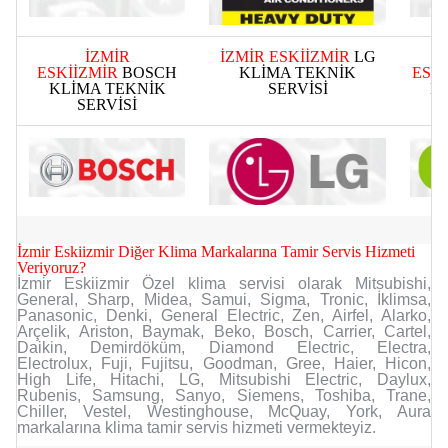
İZMİR
İZMİR ESKİİZMİR
LG
ESKİİZMİR
BOSCH
KLİMA TEKNİK
ESK
KLİMA TEKNİK
SERVİSİ
K
SERVİSİ
İzmir Eskiizmir Diğer Klima Markalarına Tamir Servis Hizmeti
Veriyoruz?
İzmir Eskiizmir Özel klima servisi olarak Mitsubishi,
General, Sharp, Midea, Samui, Sigma, Tronic, İklimsa,
Panasonic, Denki, General Electric, Zen, Airfel, Alarko,
Arçelik, Ariston, Baymak, Beko, Bosch, Carrier, Cartel,
Daikin, Demirdöküm, Diamond Electric, Electra,
Parça İşçilik Garantisi
Parça İşçilik Garantisi
Parça İşçilik Garantisi
Electrolux, Fuji, Fujitsu, Goodman, Gree, Haier, Hicon,
High Life, Hitachi, LG, Mitsubishi Electric, Daylux,
 verdiğimiz hizmette çözdüğümüz sorunun tekrar oluşacağını düşünmeyen bir
 verdiğimiz hizmette çözdüğümüz sorunun tekrar oluşacağını düşünmeyen bir
 verdiğimiz hizmette çözdüğümüz sorunun tekrar oluşacağını düşünmeyen bir
Rubenis, Samsung, Sanyo, Siemens, Toshiba, Trane,
firmayız.
firmayız.
firmayız.
Chiller, Vestel, Westinghouse, McQuay, York, Aura
markalarına klima tamir servis hizmeti vermekteyiz.