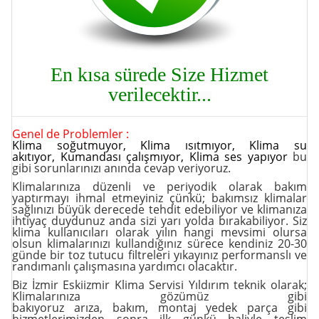
En kısa sürede Size Hizmet
verilecektir...
Genel de Problemler :
Klima soğutmuyor
,
Klima ısıtmıyor
,
Klima su
akıtıyor
,
Kumandası çalışmıyor
,
Klima ses yapıyor
bu
gibi sorunlarınızı anında cevap veriyoruz.
Klimalarınıza düzenli ve periyodik olarak bakım
yaptırmayı ihmal etmeyiniz çünkü; bakımsız klimalar
sağlınızı büyük derecede tehdit edebiliyor ve klimanıza
ihtiyaç duydunuz anda sizi yarı yolda bırakabiliyor. Siz
klima kullanıcıları olarak yılın hangi mevsimi olursa
olsun klimalarınızı kullandığınız sürece kendiniz 20-30
günde bir toz tutucu filtreleri yıkayınız performanslı ve
randımanlı çalışmasına yardımcı olacaktır.
Biz İzmir Eskiizmir Klima Servisi Yıldırım teknik olarak;
Klimalarınıza gözümüz gibi
bakıyoruz
arıza
,
bakım
,
montaj yedek parça
gibi