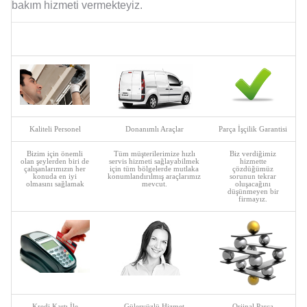
bakım hizmeti vermekteyiz.
Kaliteli Personel
Donanımlı Araçlar
Parça İşçilik Garantisi
Bizim için önemli
Tüm müşterilerimize hızlı
Biz verdiğimiz
olan şeylerden biri de
servis hizmeti sağlayabilmek
hizmette
çalışanlarımızın her
için tüm bölgelerde mutlaka
çözdüğümüz
konuda en iyi
konumlandırılmış araçlarımız
sorunun tekrar
olmasını sağlamak
mevcut.
oluşacağını
düşünmeyen bir
firmayız.
Kredi Kartı İle
Güleryüzlü Hizmet
Orjinal Parça