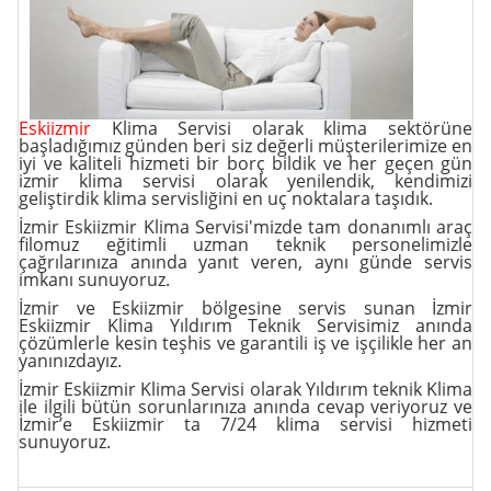
Eskiizmir
Klima Servisi olarak klima sektörüne
başladığımız günden beri siz değerli müşterilerimize en
iyi ve kaliteli hizmeti bir borç bildik ve her geçen gün
izmir klima servisi olarak yenilendik, kendimizi
geliştirdik klima servisliğini en uç noktalara taşıdık.
İzmir Eskiizmir Klima Servisi'mizde tam donanımlı araç
filomuz eğitimli uzman teknik personelimizle
çağrılarınıza anında yanıt veren, aynı günde servis
imkanı sunuyoruz.
İzmir ve Eskiizmir
bölgesine servis
sunan İzmir
Eskiizmir Klima Yıldırım Teknik Servisimiz anında
çözümlerle kesin teşhis ve garantili iş ve işçilikle her an
yanınızdayız.
İzmir Eskiizmir Klima Servisi olarak Yıldırım teknik Klima
ile ilgili bütün sorunlarınıza anında cevap veriyoruz ve
İzmir’e Eskiizmir ta 7/24 klima servisi hizmeti
sunuyoruz.