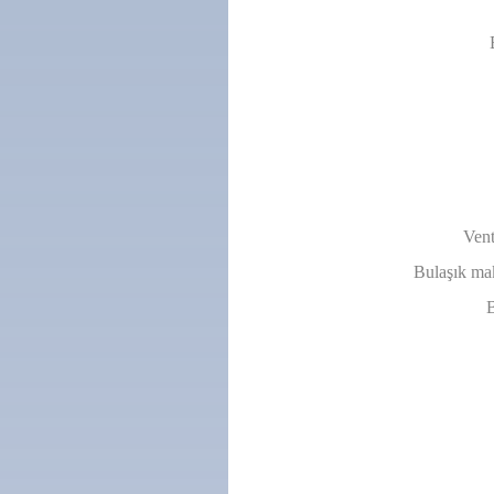
Vent
Bulaşık mak
B