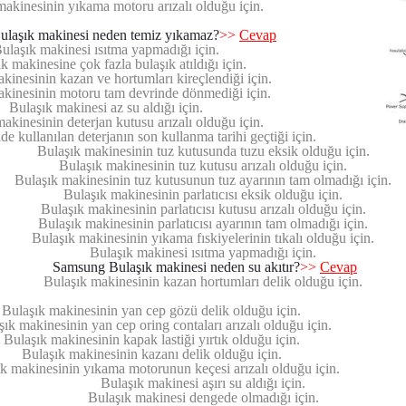
makinesinin yıkama motoru arızalı olduğu için.
laşık makinesi neden temiz yıkamaz?
>>
Cevap
ulaşık makinesi ısıtma yapmadığı için.
k makinesine çok fazla bulaşık atıldığı için.
kinesinin kazan ve hortumları kireçlendiği için.
akinesinin motoru tam devrinde dönmediği için.
Bulaşık makinesi az su aldığı için.
akinesinin deterjan kutusu arızalı olduğu için.
e kullanılan deterjanın son kullanma tarihi geçtiği için.
Bulaşık makinesinin tuz kutusunda tuzu eksik olduğu için.
Bulaşık makinesinin tuz kutusu arızalı olduğu için.
Bulaşık makinesinin tuz kutusunun tuz ayarının tam olmadığı için.
Bulaşık makinesinin parlatıcısı eksik olduğu için.
Bulaşık makinesinin parlatıcısı kutusu arızalı olduğu için.
Bulaşık makinesinin parlatıcısı ayarının tam olmadığı için.
Bulaşık makinesinin yıkama fıskiyelerinin tıkalı olduğu için.
Bulaşık makinesi ısıtma yapmadığı için.
Samsung Bulaşık makinesi neden su akıtır?
>>
Cevap
Bulaşık makinesinin kazan hortumları delik olduğu için.
Bulaşık makinesinin yan cep gözü delik olduğu için.
ık makinesinin yan cep oring contaları arızalı olduğu için.
Bulaşık makinesinin kapak lastiği yırtık olduğu için.
Bulaşık makinesinin kazanı delik olduğu için.
k makinesinin yıkama motorunun keçesi arızalı olduğu için.
Bulaşık makinesi aşırı su aldığı için.
Bulaşık makinesi dengede olmadığı için.