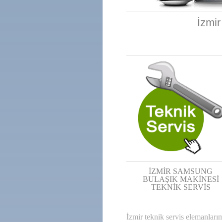
İzmi
İZMİR SAMSUNG
BULAŞIK MAKİNESİ
TEKNİK SERVİS
İzmir teknik servis elemanları