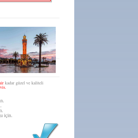
ir
kadar güzel ve kaliteli
vis.
in.
.
n.
u için.