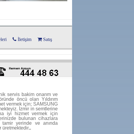
leri
İletişim
Satış
knik servis bakim onarım ve
öründe öncü olan Yıldırım
met vermek i
çin; SAMSUNG
ekteyiz. İzmir in semtlerine
aha iyi hizmet vermek için
erinizde bulunan cihazlara
r tamir yerinde ve anında
 üretmektedir
..