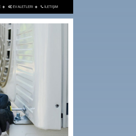
E
EV ALETLERI
İLETIŞIM