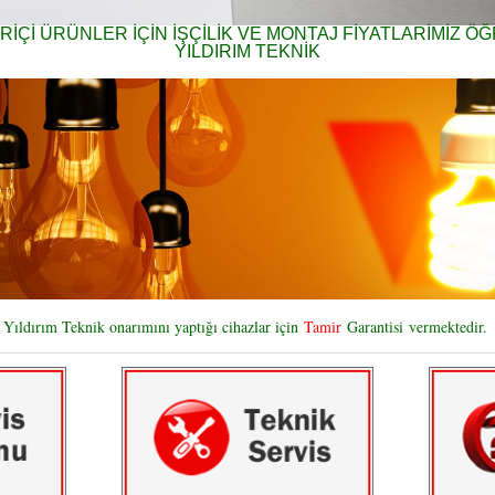
RİÇİ ÜRÜNLER İÇİN İŞÇİLİK VE MONTAJ FİYATLARİMİZ Ö
YILDIRIM TEKNİK
Yıldırım Teknik onarımını yaptığı cihazlar için
Tamir
Garantisi
vermektedir.