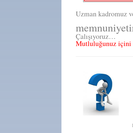
Uzman kadromuz ve 
memnuniyetin
Çalışıyoruz…
Mutluluğunuz içini 