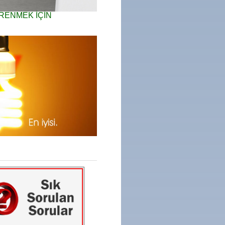
ĞRENMEK İÇİN