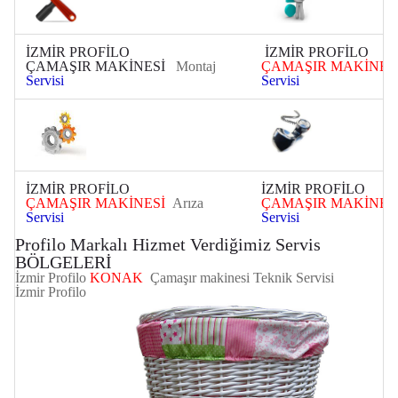
İZMİR
PROFİLO
İZMİR
PROFİLO
ÇAMAŞIR MAKİNESİ
Montaj
ÇAMAŞIR MAKİNES
Servisi
Servisi
İZMİR
PROFİLO
İZMİR
PROFİLO
ÇAMAŞIR MAKİNESİ
Arıza
ÇAMAŞIR MAKİNES
Servisi
Servisi
Profilo Markalı Hizmet Verdiğimiz Servis
BÖLGELERİ
İzmir Profilo
KONAK
Çamaşır makinesi Teknik Servisi
İzmir
Profilo