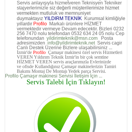
Servis anlayışıyla hizmetveren Teknisyen Tekniker
stajyerlerimizle
siz değerli müşterilerimize hizmet
vermekten mutluluk ve memnuniyet
duymaktayız
YILDIRM TEKNİK
Kurumsal kimliğiyle
yıllardır
Profilo
Markalı ürünlere HİZMET
vermektedir vermeye Devam edecektir.
Bizleri 0232
256 7470 nolu telefondan 0532 634 24 05 nolu Cep
telefonundan
yildirimteknik@msn.com
Posta
adresimizden
info@yildirimteknik.net
Servis cagir
Canlı Destek
Üzerine
Bizlere ulaşabilirsiniz ...
İzmir'de
Profilo
Çamaşır makinesi özel servis Hizmetleri
VEREN Yıldırım Teknik İzmir'in bir çok semtine
HİZMET VEREN servis araçlarımızla Evlerinizde
ve ofisde Kullandığınız Çamaşır makinelerizin Tamiri
Bakımı Montaj De Montajı Yedek parça Servisi.
Profilo Çamaşır makinesi Servisi İletişim İçin ...
Servis Talebi İçin Tıklayın!