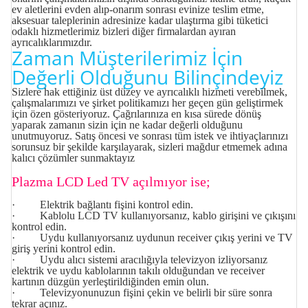
ev aletlerini evden alıp-onarım sonrası evinize teslim etme,
aksesuar taleplerinin adresinize kadar ulaştırma gibi tüketici
odaklı hizmetlerimiz bizleri diğer firmalardan ayıran
ayrıcalıklarımızdır.
Zaman Müşterilerimiz İçin
Değerli Olduğunu Bilinçindeyiz
Sizlere hak ettiğiniz üst düzey ve ayrıcalıklı hizmeti verebilmek,
çalışmalarımızı ve şirket politikamızı her geçen gün geliştirmek
için özen gösteriyoruz. Çağrılarınıza en kısa sürede dönüş
yaparak zamanın sizin için ne kadar değerli olduğunu
unutmuyoruz. Satış öncesi ve sonrası tüm istek ve ihtiyaçlarınızı
sorunsuz bir şekilde karşılayarak, sizleri mağdur etmemek adına
kalıcı çözümler sunmaktayız
Plazma LCD Led TV açılmıyor ise;
· Elektrik bağlantı fişini kontrol edin.
· Kablolu LCD TV kullanıyorsanız, kablo girişini ve çıkışını
kontrol edin.
· Uydu kullanıyorsanız uydunun receiver çıkış yerini ve TV
giriş yerini kontrol edin.
· Uydu alıcı sistemi aracılığıyla televizyon izliyorsanız
elektrik ve uydu kablolarının takılı olduğundan ve receiver
kartının düzgün yerleştirildiğinden emin olun.
· Televizyonunuzun fişini çekin ve belirli bir süre sonra
tekrar açınız.