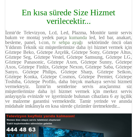
En kısa sürede Size Hizmet
verilecektir...
İzmir'de Televizyon, Lcd, Led, Plazma, Monitör tamir servis
bakım ve montaj yedek parça
kumanda
led, led bar, anakart,
besleme, panel, t-con,
tv sehpa ayağ
ı sektöründe öncü olan
Yıldırım Teknik siz müşterilerimize daha iyi hizmet vermek için
Göztepe Beko, Göztepe Arçelik, Göztepe Sony, Göztepe Altus,
Göztepe Seg, Göztepe Vestel, Göztepe Samsung, Göztepe LG,
Göztepe Panasonic, Göztepe Axen, Göztepe Sunny, Göztepe
Axos, Göztepe Finlüx, Göztepe Nexon, Göztepe Saba, Göztepe
Sanyo, Göztepe Philips, Göztepe Sharp, Göztepe Seikon,
Göztepe Konka, Göztepe Cosmos, Göztepe Premier, Göztepe
Toshiba, Göztepe Profilo, daha birçok markaya servisi hizmeti
vermekteyiz. İzmir'in semtlerine servis araçlarımız siz
müşterilerimize daha iyi hizmet vermek için merkez servis
anlayışıyla evinizde ve işyerinizde bulunan cihazlara 6 ay işçilik
ve malzeme garantisi vermektedir. Tamir yerinde ve anında
müdahale imkânıyla en kısa sürede çözümler üretmektedir...