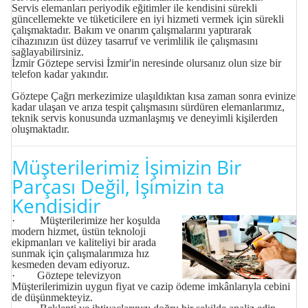
Servis elemanları periyodik eğitimler ile kendisini sürekli
güncellemekte ve tüketicilere en iyi hizmeti vermek için sürekli
çalışmaktadır. Bakım ve onarım çalışmalarını yaptırarak
cihazınızın üst düzey tasarruf ve verimlilik ile çalışmasını
sağlayabilirsiniz.
İzmir Göztepe servisi
İzmir'in neresinde olursanız olun size bir
telefon kadar yakındır.
Göztepe Çağrı merkezimize ulaşıldıktan kısa zaman sonra evinize
kadar ulaşan ve arıza tespit çalışmasını sürdüren elemanlarımız,
teknik servis konusunda uzmanlaşmış ve deneyimli kişilerden
oluşmaktadır.
Müşterilerimiz İşimizin Bir
Parçası Değil, İşimizin ta
Kendisidir
· Müşterilerimize her koşulda
modern hizmet, üstün teknoloji
ekipmanları ve kaliteliyi bir arada
sunmak için çalışmalarımıza hız
kesmeden devam ediyoruz.
· Göztepe televizyon
Müşterilerimizin uygun fiyat ve cazip ödeme imkânlarıyla cebini
de düşünmekteyiz.