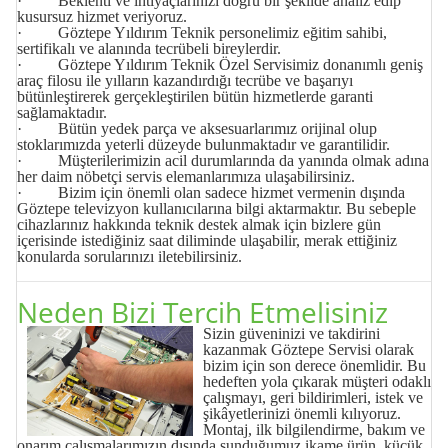
· Beklenti ve ihtiyaçlarınızı doğru bir şekilde analiz edip
kusursuz hizmet veriyoruz.
· Göztepe Yıldırım Teknik personelimiz eğitim sahibi,
sertifikalı ve alanında tecrübeli bireylerdir.
· Göztepe Yıldırım Teknik Özel Servisimiz donanımlı geniş
araç filosu ile yılların kazandırdığı tecrübe ve başarıyı
bütünleştirerek gerçekleştirilen bütün hizmetlerde garanti
sağlamaktadır.
· Bütün yedek parça ve aksesuarlarımız orijinal olup
stoklarımızda yeterli düzeyde bulunmaktadır ve garantilidir.
· Müşterilerimizin acil durumlarında da yanında olmak adına
her daim nöbetçi servis elemanlarımıza ulaşabilirsiniz.
· Bizim için önemli olan sadece hizmet vermenin dışında
Göztepe televizyon kullanıcılarına bilgi aktarmaktır. Bu sebeple
cihazlarınız hakkında teknik destek almak için bizlere gün
içerisinde istediğiniz saat diliminde ulaşabilir, merak ettiğiniz
konularda sorularınızı iletebilirsiniz.
Neden Bizi Tercih Etmelisiniz
Sizin güveninizi ve takdirini
kazanmak Göztepe
Servisi
olarak
bizim için son derece önemlidir. Bu
hedeften yola çıkarak müşteri odaklı
çalışmayı, geri bildirimleri, istek ve
şikâyetlerinizi önemli kılıyoruz.
Montaj, ilk bilgilendirme, bakım ve
onarım çalışmalarımızın dışında sunduğumuz ikame ürün, küçük