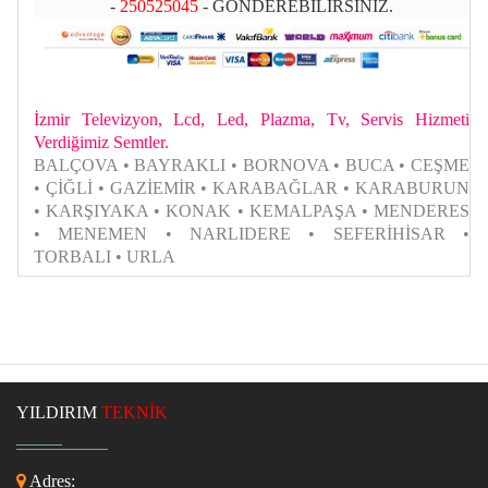
-
250525045
- GÖNDEREBİLİRSİNİZ.
İzmir Televizyon, Lcd, Led, Plazma, Tv, Servis Hizmeti
Verdiğimiz Semtler.
BALÇOVA • BAYRAKLI • BORNOVA • BUCA • CEŞME
• ÇİĞLİ • GAZİEMİR • KARABAĞLAR • KARABURUN
• KARŞIYAKA • KONAK • KEMALPAŞA • MENDERES
• MENEMEN • NARLIDERE • SEFERİHİSAR •
TORBALI • URLA
YILDIRIM
TEKNİK
Adres: