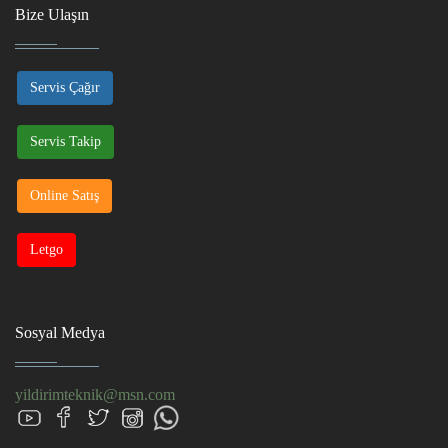
Bize Ulaşın
Servis Çağır
Servis Takip
Online Satış
Letgo
Sosyal Medya
yildirimteknik@msn.com