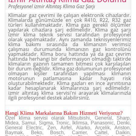
Profesyonel izmir Altıntaş Klima Gaz Şarjı
Klimalar gaz çevrimi ile çalışan elektronik cihazlardır.
Klimalarda günümüzde en çok R410, R22, R32 gaz
türleri kullanılmaktadır. Klima gazı gerekli ölçümler
yapılarak cihazlara şarj edilmelidir. Klima gaz şarjı
izmir klima teknik servisi tarafından profesyonel
olarak yapılmaktadır. Aynı zamanda teknisyenlerimiz
klima bakımı sırasında da klimanızın verimsiz
çalışması durumunda klimanızın gaz kontrolünü
yapmaktadır. Klima boru hattında ya da gaz çevrim
hattında herhangi bir deformasyon olmadığı taktirde
klimaların gazının tamamen bitmesi çok karşılaşılan
bir durum değildir. Klima gaz dolumunun profesyonel
olmayan kişiler tarafından yapılması klimanın
motorunun patlamasına kadar hayati risk
oluşturabilmektedir. Klima gazları en ince ayrıntısına
kadar hesaplanarak klimalarınıza şarj edilmelidir.
izmir altıntaş klima servisi'ni arayarak klimalarınızla
ilgili profesyonel destek alabilirsiniz.
Hangi Klima Markalarına Bakım Hizmeti Veriyoruz?
Özel klima servisi olarak Mitsubishi, General, Sharp,
Midea, Samui, Sigma, Tronic, İklimsa, Panasonic, Denki,
General Electric, Zen, Airfel, Alarko, Arçelik, Ariston,
Baymak, Beko, Bosch, Carrier, Cartel, Daikin,