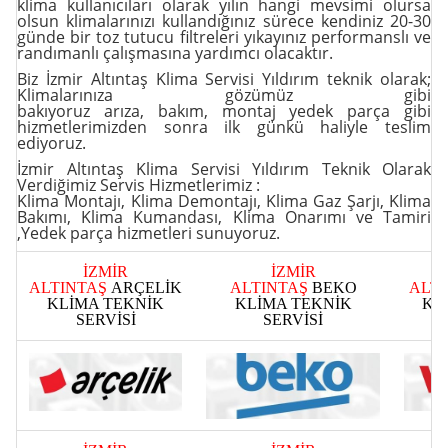
klima kullanıcıları olarak yılın hangi mevsimi olursa
olsun klimalarınızı kullandığınız sürece kendiniz 20-30
günde bir toz tutucu filtreleri yıkayınız performanslı ve
randımanlı çalışmasına yardımcı olacaktır.
Biz İzmir Altıntaş Klima Servisi Yıldırım teknik olarak;
Klimalarınıza gözümüz gibi
bakıyoruz
arıza
,
bakım
,
montaj yedek parça
gibi
hizmetlerimizden sonra ilk günkü haliyle teslim
ediyoruz.
İzmir Altıntaş Klima Servisi Yıldırım Teknik Olarak
Verdiğimiz Servis Hizmetlerimiz :
Klima Montajı
,
Klima Demontajı
,
Klima Gaz Şarjı
,
Klima
Bakımı
,
Klima Kumandası
,
Klima Onarımı ve Tamiri
,Yedek parça
hizmetleri sunuyoruz.
İZMİR
İZMİR
ALTINTAŞ
ARÇELİK
ALTINTAŞ
BEKO
ALT
KLİMA TEKNİK
KLİMA TEKNİK
KL
SERVİSİ
SERVİSİ