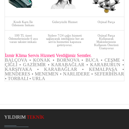
Kredi Kartı İle
Güleryüzlü Hizmet
Orjinal Parça
Ödemem İmkanı
100 TL üzeri
Sizlere 7/24 çağrı hizmeti
Orjinal Parça
Ödemelerinizde 6 aya
sağlayarak istediğiniz her an
Kullanarak
varan taksint imkanı
servis hizmetini kapınıza
Makinlerinizin
getiriyoruz.
Kullanım Ömrünü
Üzatıyoruz
İzmir Klima Servis Hizmeti Verdiğimiz Semtler.
BALÇOVA • KONAK • BORNOVA • BUCA • CEŞME •
ÇİĞLİ • GAZİEMİR • KARABAĞLAR • KARABURUN •
KARŞIYAKA • KARABAĞLAR • KEMALPAŞA •
MENDERES • MENEMEN • NARLIDERE • SEFERİHİSAR
• TORBALI • URLA
YILDIRIM
TEKNİK