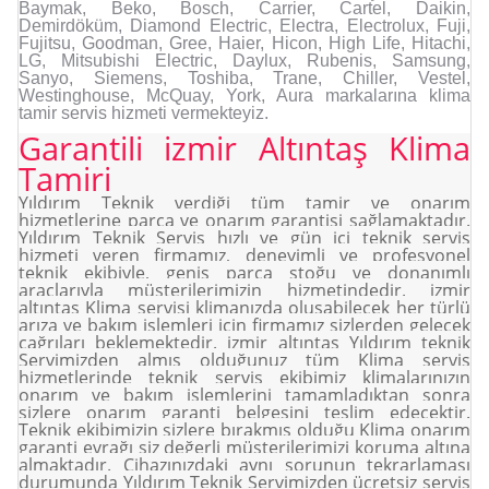
Baymak, Beko, Bosch, Carrier, Cartel, Daikin,
Demirdöküm, Diamond Electric, Electra, Electrolux, Fuji,
Fujitsu, Goodman, Gree, Haier, Hicon, High Life, Hitachi,
LG, Mitsubishi Electric, Daylux, Rubenis, Samsung,
Sanyo, Siemens, Toshiba, Trane, Chiller, Vestel,
Westinghouse, McQuay, York, Aura markalarına klima
tamir servis hizmeti vermekteyiz.
Garantili izmir Altıntaş Klima
Tamiri
Yıldırım Teknik verdiği tüm tamir ve onarım
hizmetlerine parça ve onarım garantisi sağlamaktadır.
Yıldırım Teknik Servis hızlı ve gün içi teknik servis
hizmeti veren firmamız, deneyimli ve profesyonel
teknik ekibiyle, geniş parça stoğu ve donanımlı
araçlarıyla müşterilerimizin hizmetindedir. izmir
altıntaş Klima servisi klimanızda oluşabilecek her türlü
arıza ve bakım işlemleri için firmamız sizlerden gelecek
çağrıları beklemektedir. izmir altıntaş Yıldırım teknik
Servimizden almış olduğunuz tüm Klima servis
hizmetlerinde teknik servis ekibimiz klimalarınızın
onarım ve bakım işlemlerini tamamladıktan sonra
sizlere onarım garanti belgesini teslim edecektir.
Teknik ekibimizin sizlere bırakmış olduğu Klima onarım
garanti evrağı siz değerli müşterilerimizi koruma altına
almaktadır. Cihazınızdaki aynı sorunun tekrarlaması
durumunda Yıldırım Teknik Servimizden ücretsiz servis