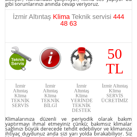
gibi sorunlarınızı anında cevap veriyoruz.
İzmir Altıntaş
Klima
Teknik servisi
444
48 63
50
TL
İzmir
İzmir
İzmir
İzmir Altıntaş
Altıntaş
Altıntaş
Altıntaş
Klima
Klima
Klima
Klima
SERVİS
TEKNİK
TEKNİK
YERİNDE
ÜCRETİMİZ
SERVİS
BİLGİ
TEKNİK
DESTEK
Klimalarınıza düzenli ve periyodik olarak bakım
yaptırmayı ihmal etmeyiniz çünkü; bakımsız klimalar
sağlınızı büyük derecede tehdit edebiliyor ve klimanıza
ihtiyaç duydunuz anda sizi yarı yolda bırakabiliyor. Siz