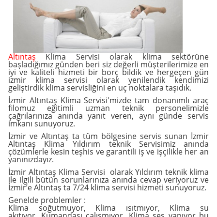
Altıntaş
Klima Servisi olarak klima sektörüne
başladığımız günden beri siz değerli müşterilerimize en
iyi ve kaliteli hizmeti bir borç bildik ve hergeçen gün
izmir klima servisi olarak yenilendik kendimizi
geliştirdik klima servisliğini en uç noktalara taşıdık.
İzmir Altıntaş Klima Servisi'mizde tam donanımlı araç
filomuz eğitimli uzman teknik personelimizle
çağrılarınıza anında yanıt veren, aynı günde servis
imkanı sunuyoruz.
İzmir ve Altıntaş ta tüm
bölgesine servis
sunan İzmir
Altıntaş Klima Yıldırım teknik Servisimiz anında
çözümlerle kesin teşhis ve garantili iş ve işçilikle her an
yanınızdayız.
İzmir Altıntaş Klima Servisi olarak Yıldırım teknik klima
ile ilgili bütün sorunlarınıza anında cevap veriyoruz ve
İzmir’e Altıntaş ta 7/24 klima servisi hizmeti sunuyoruz.
Genelde problemler :
Klima soğutmuyor
,
Klima ısıtmıyor
,
Klima su
akıtıyor
,
Kumandası çalışmıyor
,
Klima ses yapıyor
bu