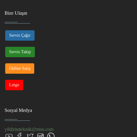
Bize Ulaşın
Servis Çağır
Servis Takip
Online Satış
Letgo
Sosyal Medya
yildirimteknik@msn.com