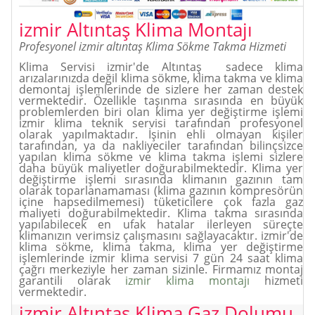
izmir Altıntaş Klima
Montajı
Profesyonel izmir altıntaş Klima Sökme Takma Hizmeti
Klima Servisi izmir'de Altıntaş sadece klima
arızalarınızda değil klima sökme, klima takma ve klima
demontaj işlemlerinde de sizlere her zaman destek
vermektedir. Özellikle taşınma sırasında en büyük
problemlerden biri olan klima yer değiştirme işlemi
izmir klima teknik servisi tarafından profesyonel
olarak yapılmaktadır. İşinin ehli olmayan kişiler
tarafından, ya da nakliyeciler tarafından bilinçsizce
yapılan klima sökme ve klima takma işlemi sizlere
daha büyük maliyetler doğurabilmektedir. Klima yer
değiştirme işlemi sırasında klimanın gazının tam
olarak toparlanamaması (klima gazının kompresörün
içine hapsedilmemesi) tüketicilere çok fazla gaz
maliyeti doğurabilmektedir. Klima takma sırasında
yapılabilecek en ufak hatalar ilerleyen süreçte
klimanızın verimsiz çalışmasını sağlayacaktır. izmir'de
klima sökme, klima takma, klima yer değiştirme
işlemlerinde izmir klima servisi 7 gün 24 saat klima
çağrı merkeziyle her zaman sizinle. Firmamız montaj
garantili olarak
izmir klima montajı
hizmeti
vermektedir.
izmir Altıntaş Klima
Gaz Dolumu