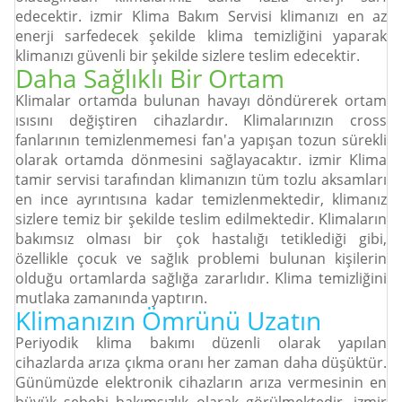
edecektir. izmir Klima Bakım Servisi klimanızı en az
enerji sarfedecek şekilde klima temizliğini yaparak
klimanızı güvenli bir şekilde sizlere teslim edecektir.
Daha Sağlıklı Bir Ortam
Klimalar ortamda bulunan havayı döndürerek ortam
ısısını değiştiren cihazlardır. Klimalarınızın cross
fanlarının temizlenmemesi fan'a yapışan tozun sürekli
olarak ortamda dönmesini sağlayacaktır. izmir Klima
tamir servisi tarafından klimanızın tüm tozlu aksamları
en ince ayrıntısına kadar temizlenmektedir, klimanız
sizlere temiz bir şekilde teslim edilmektedir. Klimaların
bakımsız olması bir çok hastalığı tetiklediği gibi,
özellikle çocuk ve sağlık problemi bulunan kişilerin
olduğu ortamlarda sağlığa zararlıdır. Klima temizliğini
Orjinal Parça
Orjinal Parça
Orjinal Parça
mutlaka zamanında yaptırın.
Klimanızın Ömrünü Uzatın
Orjinal Parça Kullanarak Makinlerinizin Kullanım Ömrünü Üzatıyoruz
Orjinal Parça Kullanarak Makinlerinizin Kullanım Ömrünü Üzatıyoruz
Orjinal Parça Kullanarak Makinlerinizin Kullanım Ömrünü Üzatıyoruz
Periyodik klima bakımı düzenli olarak yapılan
cihazlarda arıza çıkma oranı her zaman daha düşüktür.
Günümüzde elektronik cihazların arıza vermesinin en