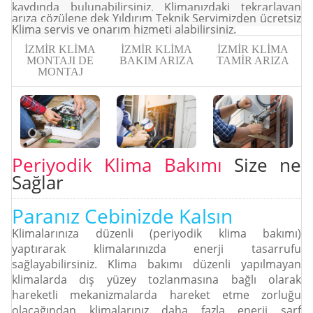
kaydında bulunabilirsiniz. Klimanızdaki tekrarlayan
arıza çözülene dek Yıldırım Teknik Servimizden ücretsiz
Klima servis ve onarım hizmeti alabilirsiniz.
İZMİR KLİMA
İZMİR KLİMA
İZMİR KLİMA
MONTAJI DE
BAKIM ARIZA
TAMİR ARIZA
MONTAJ
Periyodik Klima Bakımı
Size ne
Sağlar
Paranız Cebinizde Kalsın
Klimalarınıza düzenli (periyodik klima bakımı)
yaptırarak klimalarınızda enerji tasarrufu
Parça İşçilik Garantisi
Parça İşçilik Garantisi
Parça İşçilik Garantisi
sağlayabilirsiniz. Klima bakımı düzenli yapılmayan
 verdiğimiz hizmette çözdüğümüz sorunun tekrar oluşacağını düşünmeyen bir
 verdiğimiz hizmette çözdüğümüz sorunun tekrar oluşacağını düşünmeyen bir
 verdiğimiz hizmette çözdüğümüz sorunun tekrar oluşacağını düşünmeyen bir
klimalarda dış yüzey tozlanmasına bağlı olarak
firmayız.
firmayız.
firmayız.
hareketli mekanizmalarda hareket etme zorluğu
olacağından klimalarınız daha fazla enerji sarf