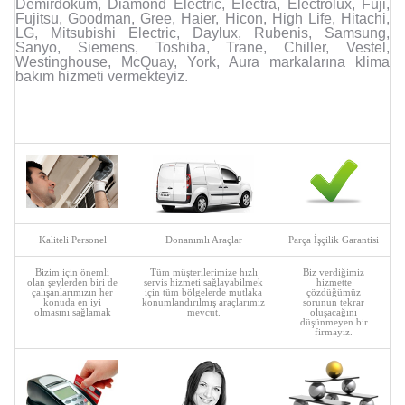
Demirdöküm, Diamond Electric, Electra, Electrolux, Fuji,
Fujitsu, Goodman, Gree, Haier, Hicon, High Life, Hitachi,
LG, Mitsubishi Electric, Daylux, Rubenis, Samsung,
Sanyo, Siemens, Toshiba, Trane, Chiller, Vestel,
Westinghouse, McQuay, York, Aura markalarına klima
bakım hizmeti vermekteyiz.
Kaliteli Personel
Donanımlı Araçlar
Parça İşçilik Garantisi
Bizim için önemli
Tüm müşterilerimize hızlı
Biz verdiğimiz
olan şeylerden biri de
servis hizmeti sağlayabilmek
hizmette
çalışanlarımızın her
için tüm bölgelerde mutlaka
çözdüğümüz
konuda en iyi
konumlandırılmış araçlarımız
sorunun tekrar
olmasını sağlamak
mevcut.
oluşacağını
düşünmeyen bir
firmayız.