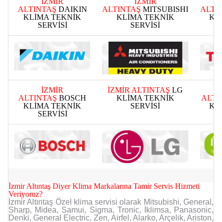
İZMİR
İZMİR
ALTINTAŞ
DAIKIN
ALTINTAŞ
MITSUBISHI
ALTI
KLİMA TEKNİK
KLİMA TEKNİK
KL
SERVİSİ
SERVİSİ
İZMİR
İZMİR ALTINTAŞ
LG
ALTINTAŞ
BOSCH
KLİMA TEKNİK
ALTI
KLİMA TEKNİK
SERVİSİ
KL
SERVİSİ
İzmir Altıntaş Diyer Klima Markalarına Tamir Servis Hizmeti
Veriyoruz?
İzmir Altıntaş Özel klima servisi olarak Mitsubishi, General,
Sharp, Midea, Samui, Sigma, Tronic, İklimsa, Panasonic,
Denki, General Electric, Zen, Airfel, Alarko, Arçelik, Ariston,