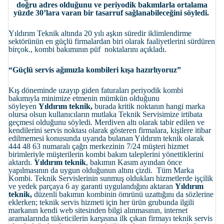
doğru adres olduğunu ve periyodik bakımlarla ortalama
yüzde 30’lara varan bir tasarruf sağlanabileceğini söyledi.
Yıldırım Teknik altında 20 yılı aşkın süredir iklimlendirme
sektörünün en güçlü firmalardan biri olarak faaliyetlerini sürdüren
birçok., kombi bakımının püf noktalarını açıkladı.
“Güçlü servis ağımızla kombileri kışa hazırlıyoruz”
Kış döneminde uzayıp giden faturaları periyodik kombi
bakımıyla minimize etmenin mümkün olduğunu
söyleyen
Yıldırım teknik,
burada kritik noktanın hangi marka
olursa olsun kullanıcıların mutlaka Teknik Servisimize irtibata
geçmesi olduğunu söyledi. Merdiven altı olarak tabir edilen ve
kendilerini servis noktası olarak gösteren firmalara, kişilere itibar
edilmemesi konusunda uyarıda bulanan
Yıldırım teknik
olarak
444 48 63 numaralı çağrı merkezinin 7/24 müşteri hizmet
birimleriyle müşterilerin kombi bakım taleplerini yönettiklerini
aktardı.
Yıldırım teknik
, bakımın Kasım ayından önce
yapılmasının da uygun olduğunun altını çizdi. Tüm Marka
Kombi. Teknik Servislerinin sunmuş oldukları hizmetlerde işçilik
ve yedek parçaya 6 ay garanti uygulandığını aktaran
Yıldırım
teknik,
düzenli bakımın kombinin ömrünü uzattığını da sözlerine
eklerken; teknik servis hizmeti için her ürün grubunda ilgili
markanın kendi web sitesinden bilgi alınmasının, internet
aramalarında tüketicilerin karşısına ilk çıkan firmayı teknik servis