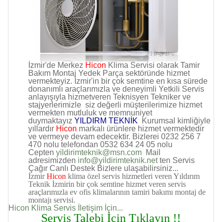
İzmir'de Merkez
Hicon
Klima Servisi olarak Tamir
Bakım Montaj Yedek Parça sektöründe hizmet
vermekteyiz. İzmir'in bir çok semtine en kısa sürede
donanımlı araçlarımızla ve deneyimli Yetkili Servis
anlayışıyla hizmetveren Teknisyen Tekniker ve
stajyerlerimizle siz değerli müşterilerimize hizmet
vermekten mutluluk ve memnuniyet
duymaktayız
YILDIRM TEKNİK
Kurumsal kimliğiyle
yıllardır
Hicon
markalı ürünlere hizmet vermektedir
ve vermeye devam edecektir. Bizlerei 0232 256 7
470 nolu telefondan 0532 634 24 05 nolu
Cepten
yildirimteknik@msn.com
Mail
adresimizden
info@yildirimteknik.net
ten Servis
Çağır Canlı Destek Bizlere ulaşabilirsiniz...
İzmir
Hicon
klima özel servis hizmetleri veren Yıldırım
Teknik İzmirin bir çok semtine hizmet veren servis
araçlarımızla ev ofis klimalarının tamiri bakımı montaj de
montajı servisi.
Hicon Klima Servis İletişim İçin...
Servis Talebi İçin Tıklayın !!