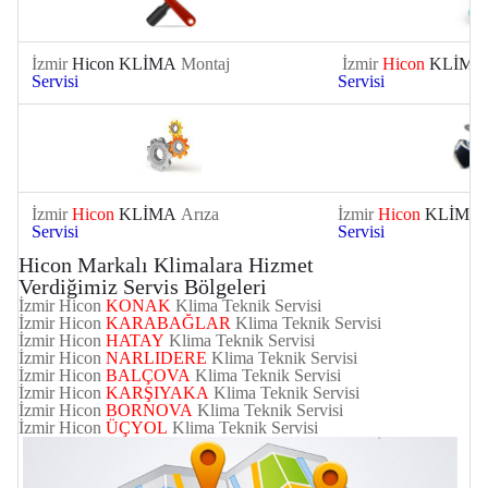
İzmir
Hicon KLİMA
Montaj
İzmir
Hicon
KLİMA
Servisi
Servisi
İzmir
Hicon
KLİMA
Arıza
İzmir
Hicon
KLİMA
Servisi
Servisi
Hicon Markalı Klimalara Hizmet
Verdiğimiz Servis Bölgeleri
İzmir Hicon
KONAK
Klima Teknik Servisi
İzmir Hicon
KARABAĞLAR
Klima Teknik Servisi
İzmir Hicon
HATAY
Klima Teknik Servisi
İzmir Hicon
NARLIDERE
Klima Teknik Servisi
İzmir
Hicon
BALÇOVA
Klima Teknik Servisi
İzmir
Hicon
KARŞIYAKA
Klima Teknik Servisi
İzmir
Hicon
BORNOVA
Klima Teknik Servisi
İzmir
Hicon
ÜÇYOL
Klima Teknik Servisi