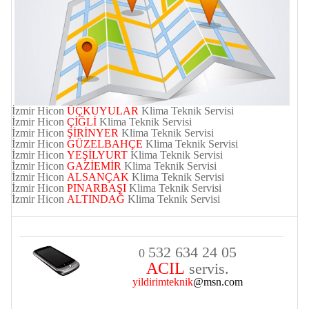
İzmir
Hicon
ÜÇKUYULAR
Klima Teknik Servisi
İzmir
Hicon
ÇİĞLİ
Klima Teknik Servisi
İzmir
Hicon
ŞİRİNYER
Klima Teknik Servisi
İzmir
Hicon
GÜZELBAHÇE
Klima Teknik Servisi
İzmir
Hicon
YEŞİLYURT
Klima Teknik Servisi
İzmir
Hicon
GAZİEMİR
Klima Teknik Servisi
İzmir
Hicon
ALSANÇAK
Klima Teknik Servisi
İzmir
Hicon
PINARBAŞI
Klima Teknik Servisi
İzmir
Hicon
ALTINDAĞ
Klima Teknik Servisi
532 634 24 05
0
ACIL
servis.
yildirimteknik
@msn.com