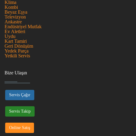
Klima
Kombi
Beyaz Eşya
Televizyon
Ankastre
Endüstriyel Mutfak
Ev Aletleri
Uydu
Kart Tamiri
Geri Dönüşüm
Yedek Parça
Yetkili Servis
Bize Ulaşın
Servis Çağır
Servis Takip
Online Satış