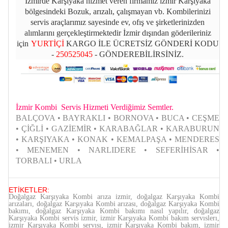
İzmirde Karşıyaka hizmet veren firmamız izmir Karşıyaka
bölgesindeki Bozuk, arızalı, çalışmayan vb. Kombilerinizi
servis araçlarımız sayesinde ev, ofış ve şirketlerinizden
alımlarını gerçekleştirmektedir İzmir dışından göderileriniz
için
YURTİÇİ
KARGO İLE ÜCRETSİZ GÖNDERİ KODU
-
250525045
- GÖNDEREBİLİRSİNİZ.
İzmir Kombi Servis Hizmeti Verdiğimiz Semtler.
BALÇOVA • BAYRAKLI • BORNOVA • BUCA • CEŞME
• ÇİĞLİ • GAZİEMİR • KARABAĞLAR • KARABURUN
• KARŞIYAKA • KONAK • KEMALPAŞA • MENDERES
• MENEMEN • NARLIDERE • SEFERİHİSAR •
TORBALI • URLA
ETİKETLER:
Doğalgaz Karşıyaka Kombi arıza izmir, doğalgaz Karşıyaka Kombi
arızaları, doğalgaz Karşıyaka Kombi arızası, doğalgaz Karşıyaka Kombi
bakımı, doğalgaz Karşıyaka Kombi bakımı nasıl yapılır, doğalgaz
Karşıyaka Kombi servis izmir, izmir Karşıyaka Kombi bakım servıslerı,
izmir Karşıyaka Kombi servısı, izmir Karşıyaka Kombi bakım, izmir