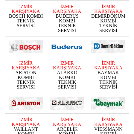
İZMİR
İZMİR
İZMİR
KARŞIYAKA
KARŞIYAKA
KARŞIYAKA
BOSCH KOMBİ
BUDERUS
DEMİRDÖKÜM
TEKNİK
KOMBİ
KOMBİ
SERVİSİ
TEKNİK
TEKNİK
SERVİSİ
SERVİSİ
İZMİR
İZMİR
İZMİR
KARŞIYAKA
KARŞIYAKA
KARŞIYAKA
ARİSTON
ALARKO
BAYMAK
KOMBİ
KOMBİ
KOMBİ
TEKNİK
TEKNİK
TEKNİK
SERVİSİ
SERVİSİ
SERVİSİ
İZMİR
İZMİR
İZMİR
KARŞIYAKA
KARŞIYAKA
KARŞIYAKA
VAİLLANT
ARÇELİK
VİESSMANN
KOMBİ
KOMBİ
KOMBİ