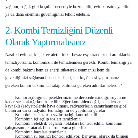
yağmur, soğuk gibi koşullar nedeniyle bozulabilir, evinizi ısıtmayabilir
ya da daha önemlisi güvenliğinizi tehdit edebilir.
2.
Kombi Temizliğini Düzenli
Olarak Yaptırmalısınız
Nasıl ki evinizi, küçük ev aletlerinizi, beyaz eşyanızı düzenli aralıklarla
temizliyorsanız kombinizin de temizlenmesi gerekli. Kombi temizliği ya
da
kombi bakımı
hem az enerji tüketerek ısınmanızı hem de
güvenliğinizi sağlayan bir etken. Peki, her kış öncesi yaptırmanız
gereken kombi bakımında takip edilmesi gereken adımlar nelerdir?
Kombi açıldığında peteklerinizin ne derecede ısındığı, suyun ne
kadar sıcak aktığı kontrol edilir. Eğer kombiden değil, peteklerden
kaynaklı (radyatörlerde hava olması, radyatörlerin çamurlanması gibi)
bir sorun varsa radyatör temizliğinin de yapılması gerekir.
Kombinin su sızdırıp sızdırmadığı kontrol edilir.
Kombinin içi açılıp tozları temizlenir.
Kombinin elektrik bağlantı noktaları kontrol edilir; kombinin
çalışmasını aksatacak bir durum varsa giderilir.
Kombinin bacaları temizlenir.
Kombinin su basıncı kontrol ediliyor. Bar ayarı olarak da bilinen