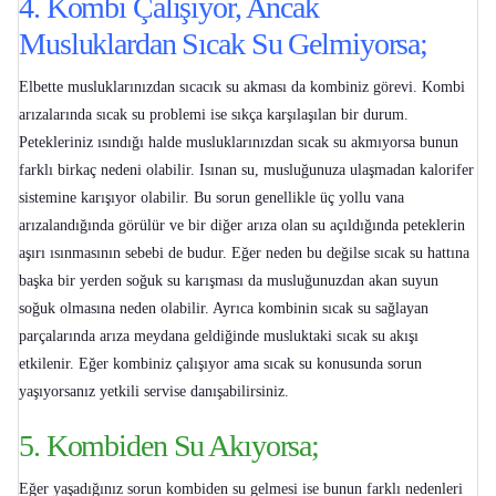
4. Kombi Çalışıyor, Ancak
Musluklardan Sıcak Su Gelmiyorsa;
Elbette musluklarınızdan sıcacık su akması da kombiniz görevi.
Kombi
arızalarında sıcak su problemi
ise sıkça karşılaşılan bir durum.
Petekleriniz ısındığı halde musluklarınızdan sıcak su akmıyorsa bunun
farklı birkaç nedeni olabilir. Isınan su, musluğunuza ulaşmadan kalorifer
sistemine karışıyor olabilir. Bu sorun genellikle üç yollu vana
arızalandığında görülür ve bir diğer arıza olan su açıldığında peteklerin
aşırı ısınmasının sebebi de budur. Eğer neden bu değilse sıcak su hattına
başka bir yerden soğuk su karışması da musluğunuzdan akan suyun
soğuk olmasına neden olabilir. Ayrıca kombinin sıcak su sağlayan
parçalarında arıza meydana geldiğinde musluktaki sıcak su akışı
etkilenir. Eğer kombiniz çalışıyor ama sıcak su konusunda sorun
yaşıyorsanız yetkili servise danışabilirsiniz.
5. Kombiden Su Akıyorsa;
Eğer yaşadığınız sorun
kombiden su gelmesi
ise bunun farklı nedenleri