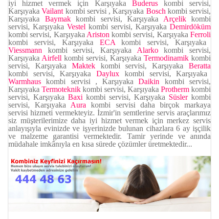
iyi hizmet vermek için Karşıyaka
Buderus
kombi servisi,
Karşıyaka
Vailant
kombi servisi , Karşıyaka
Bosch
kombi servisi,
Karşıyaka
Baymak
kombi servisi, Karşıyaka
Arçelik
kombi
servisi, Karşıyaka
Vestel
kombi servisi,
Karşıyaka
Demirdöküm
kombi servisi, Karşıyaka
Ariston
kombi servisi, Karşıyaka
Ferroli
kombi servisi, Karşıyaka
ECA
kombi servisi, Karşıyaka
Viessmann
kombi servisi, Karşıyaka
Alarko
kombi servisi,
Karşıyaka
Airfell
kombi servisi, Karşıyaka
Termodinamik
kombi
servisi, Karşıyaka
Maktek
kombi servisi, Karşıyaka
Beratta
kombi servisi, Karşıyaka
Daylux
kombi servisi, Karşıyaka
Warmhaus
kombi servisi
, Karşıyaka
Daikin
kombi servisi,
Karşıyaka
Termoteknik
kombi servisi, Karşıyaka
Protherm
kombi
servisi, Karşıyaka
Baxi
kombi servisi, Karşıyaka
Süsler
kombi
servisi, Karşıyaka
Aura
kombi servisi daha birçok markaya
servisi hizmeti vermekteyiz. İzmir'in semtlerine servis araçlarımız
siz müşterilerimize daha iyi hizmet vermek için merkez servis
anlayışıyla evinizde ve işyerinizde bulunan cihazlara 6 ay işçilik
ve malzeme garantisi vermektedir. Tamir yerinde ve anında
müdahale imkânıyla en kısa sürede çözümler üretmektedir...