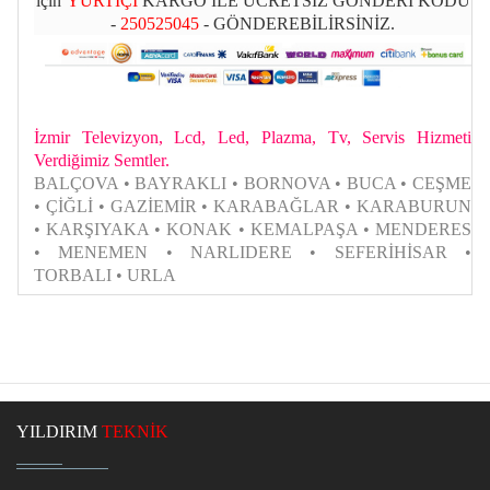
için
YURTİÇİ
KARGO İLE ÜCRETSİZ GÖNDERİ KODU
-
250525045
- GÖNDEREBİLİRSİNİZ.
İzmir Televizyon, Lcd, Led, Plazma, Tv, Servis Hizmeti
Verdiğimiz Semtler.
BALÇOVA • BAYRAKLI • BORNOVA • BUCA • CEŞME
• ÇİĞLİ • GAZİEMİR • KARABAĞLAR • KARABURUN
• KARŞIYAKA • KONAK • KEMALPAŞA • MENDERES
• MENEMEN • NARLIDERE • SEFERİHİSAR •
TORBALI • URLA
YILDIRIM
TEKNİK