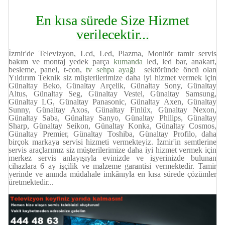
En kısa sürede Size Hizmet
verilecektir...
İzmir'de Televizyon, Lcd, Led, Plazma, Monitör tamir servis
bakım ve montaj yedek parça
kumanda
led, led bar, anakart,
besleme, panel, t-con,
tv sehpa ayağ
ı sektöründe öncü olan
Yıldırım Teknik siz müşterilerimize daha iyi hizmet vermek için
Günaltay Beko, Günaltay Arçelik, Günaltay Sony, Günaltay
Altus, Günaltay Seg, Günaltay Vestel, Günaltay Samsung,
Günaltay LG, Günaltay Panasonic, Günaltay Axen, Günaltay
Sunny, Günaltay Axos, Günaltay Finlüx, Günaltay Nexon,
Günaltay Saba, Günaltay Sanyo, Günaltay Philips, Günaltay
Sharp, Günaltay Seikon, Günaltay Konka, Günaltay Cosmos,
Günaltay Premier, Günaltay Toshiba, Günaltay Profilo, daha
birçok markaya servisi hizmeti vermekteyiz. İzmir'in semtlerine
servis araçlarımız siz müşterilerimize daha iyi hizmet vermek için
merkez servis anlayışıyla evinizde ve işyerinizde bulunan
cihazlara 6 ay işçilik ve malzeme garantisi vermektedir. Tamir
yerinde ve anında müdahale imkânıyla en kısa sürede çözümler
üretmektedir...