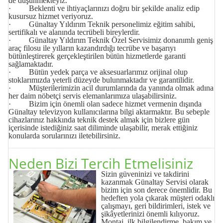
de düşünmekteyiz.
· Beklenti ve ihtiyaçlarınızı doğru bir şekilde analiz edip
kusursuz hizmet veriyoruz.
· Günaltay Yıldırım Teknik personelimiz eğitim sahibi,
sertifikalı ve alanında tecrübeli bireylerdir.
· Günaltay Yıldırım Teknik Özel Servisimiz donanımlı geniş
araç filosu ile yılların kazandırdığı tecrübe ve başarıyı
bütünleştirerek gerçekleştirilen bütün hizmetlerde garanti
sağlamaktadır.
· Bütün yedek parça ve aksesuarlarımız orijinal olup
stoklarımızda yeterli düzeyde bulunmaktadır ve garantilidir.
· Müşterilerimizin acil durumlarında da yanında olmak adına
her daim nöbetçi servis elemanlarımıza ulaşabilirsiniz.
· Bizim için önemli olan sadece hizmet vermenin dışında
Günaltay televizyon kullanıcılarına bilgi aktarmaktır. Bu sebeple
cihazlarınız hakkında teknik destek almak için bizlere gün
içerisinde istediğiniz saat diliminde ulaşabilir, merak ettiğiniz
konularda sorularınızı iletebilirsiniz.
Neden Bizi Tercih Etmelisiniz
Sizin güveninizi ve takdirini
kazanmak Günaltay
Servisi
olarak
bizim için son derece önemlidir. Bu
hedeften yola çıkarak müşteri odaklı
çalışmayı, geri bildirimleri, istek ve
şikâyetlerinizi önemli kılıyoruz.
Montaj, ilk bilgilendirme, bakım ve