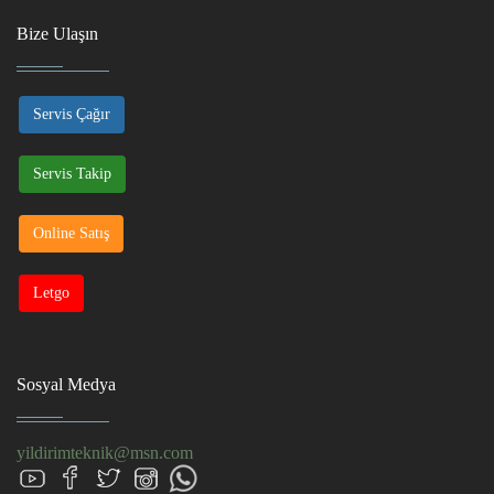
Bize Ulaşın
Servis Çağır
Servis Takip
Online Satış
Letgo
Sosyal Medya
yildirimteknik@msn.com