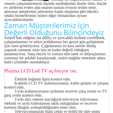
onarım çalışmalarımızın dışında sunduğumuz ikame ürün, küçük
ev aletlerini evden alıp-onarım sonrası evinize teslim etme,
aksesuar taleplerinin adresinize kadar ulaştırma gibi tüketici
odaklı hizmetlerimiz bizleri diğer firmalardan ayıran
ayrıcalıklarımızdır.
Zaman Müşterilerimiz İçin
Değerli Olduğunu Bilinçindeyiz
Sizlere hak ettiğiniz üst düzey ve ayrıcalıklı hizmeti verebilmek,
çalışmalarımızı ve şirket politikamızı her geçen gün geliştirmek
için özen gösteriyoruz. Çağrılarınıza en kısa sürede dönüş
yaparak zamanın sizin için ne kadar değerli olduğunu
unutmuyoruz. Satış öncesi ve sonrası tüm istek ve ihtiyaçlarınızı
sorunsuz bir şekilde karşılayarak, sizleri mağdur etmemek adına
kalıcı çözümler sunmaktayız
Plazma LCD Led TV açılmıyor ise;
· Elektrik bağlantı fişini kontrol edin.
· Kablolu LCD TV kullanıyorsanız, kablo girişini ve çıkışını
kontrol edin.
· Uydu kullanıyorsanız uydunun receiver çıkış yerini ve TV
giriş yerini kontrol edin.
· Uydu alıcı sistemi aracılığıyla televizyon izliyorsanız
elektrik ve uydu kablolarının takılı olduğundan ve receiver
kartının düzgün yerleştirildiğinden emin olun.
· Televizyonunuzun fişini çekin ve belirli bir süre sonra