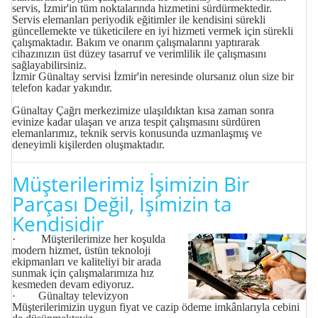
servis, İzmir'in tüm noktalarında hizmetini sürdürmektedir.
Servis elemanları periyodik eğitimler ile kendisini sürekli
güncellemekte ve tüketicilere en iyi hizmeti vermek için sürekli
çalışmaktadır. Bakım ve onarım çalışmalarını yaptırarak
cihazınızın üst düzey tasarruf ve verimlilik ile çalışmasını
sağlayabilirsiniz.
İzmir Günaltay servisi
İzmir'in neresinde olursanız olun size bir
telefon kadar yakındır.
Günaltay Çağrı merkezimize ulaşıldıktan kısa zaman sonra
evinize kadar ulaşan ve arıza tespit çalışmasını sürdüren
elemanlarımız, teknik servis konusunda uzmanlaşmış ve
deneyimli kişilerden oluşmaktadır.
Müşterilerimiz İşimizin Bir
Parçası Değil, İşimizin ta
Kendisidir
· Müşterilerimize her koşulda
modern hizmet, üstün teknoloji
ekipmanları ve kaliteliyi bir arada
sunmak için çalışmalarımıza hız
kesmeden devam ediyoruz.
· Günaltay televizyon
Müşterilerimizin uygun fiyat ve cazip ödeme imkânlarıyla cebini