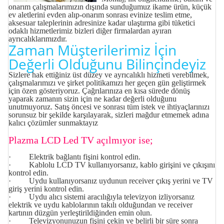
onarım çalışmalarımızın dışında sunduğumuz ikame ürün, küçük
ev aletlerini evden alıp-onarım sonrası evinize teslim etme,
aksesuar taleplerinin adresinize kadar ulaştırma gibi tüketici
odaklı hizmetlerimiz bizleri diğer firmalardan ayıran
ayrıcalıklarımızdır.
Zaman Müşterilerimiz İçin
Değerli Olduğunu Bilinçindeyiz
Sizlere hak ettiğiniz üst düzey ve ayrıcalıklı hizmeti verebilmek,
çalışmalarımızı ve şirket politikamızı her geçen gün geliştirmek
için özen gösteriyoruz. Çağrılarınıza en kısa sürede dönüş
yaparak zamanın sizin için ne kadar değerli olduğunu
unutmuyoruz. Satış öncesi ve sonrası tüm istek ve ihtiyaçlarınızı
sorunsuz bir şekilde karşılayarak, sizleri mağdur etmemek adına
kalıcı çözümler sunmaktayız
Plazma LCD Led TV açılmıyor ise;
· Elektrik bağlantı fişini kontrol edin.
· Kablolu LCD TV kullanıyorsanız, kablo girişini ve çıkışını
kontrol edin.
· Uydu kullanıyorsanız uydunun receiver çıkış yerini ve TV
giriş yerini kontrol edin.
· Uydu alıcı sistemi aracılığıyla televizyon izliyorsanız
elektrik ve uydu kablolarının takılı olduğundan ve receiver
kartının düzgün yerleştirildiğinden emin olun.
· Televizyonunuzun fişini çekin ve belirli bir süre sonra