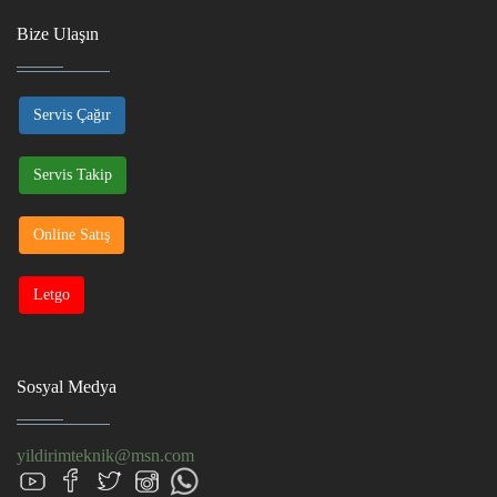
Bize Ulaşın
Servis Çağır
Servis Takip
Online Satış
Letgo
Sosyal Medya
yildirimteknik@msn.com