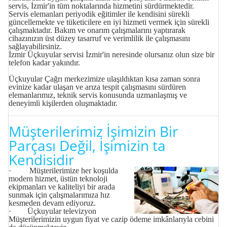
servis, İzmir'in tüm noktalarında hizmetini sürdürmektedir.
Servis elemanları periyodik eğitimler ile kendisini sürekli
güncellemekte ve tüketicilere en iyi hizmeti vermek için sürekli
çalışmaktadır. Bakım ve onarım çalışmalarını yaptırarak
cihazınızın üst düzey tasarruf ve verimlilik ile çalışmasını
sağlayabilirsiniz.
İzmir Üçkuyular servisi
İzmir'in neresinde olursanız olun size bir
telefon kadar yakındır.
Üçkuyular Çağrı merkezimize ulaşıldıktan kısa zaman sonra
evinize kadar ulaşan ve arıza tespit çalışmasını sürdüren
elemanlarımız, teknik servis konusunda uzmanlaşmış ve
deneyimli kişilerden oluşmaktadır.
Müşterilerimiz İşimizin Bir
Parçası Değil, İşimizin ta
Kendisidir
· Müşterilerimize her koşulda
modern hizmet, üstün teknoloji
ekipmanları ve kaliteliyi bir arada
sunmak için çalışmalarımıza hız
kesmeden devam ediyoruz.
· Üçkuyular televizyon
Müşterilerimizin uygun fiyat ve cazip ödeme imkânlarıyla cebini