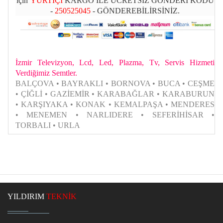
için
YURTİÇİ
KARGO İLE ÜCRETSİZ GÖNDERİ KODU
-
250525045
- GÖNDEREBİLİRSİNİZ.
İzmir Televizyon, Lcd, Led, Plazma, Tv, Servis Hizmeti
Verdiğimiz Semtler.
BALÇOVA • BAYRAKLI • BORNOVA • BUCA • CEŞME
• ÇİĞLİ • GAZİEMİR • KARABAĞLAR • KARABURUN
• KARŞIYAKA • KONAK • KEMALPAŞA • MENDERES
• MENEMEN • NARLIDERE • SEFERİHİSAR •
TORBALI • URLA
YILDIRIM
TEKNİK