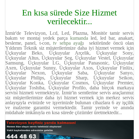
En kısa sürede Size Hizmet
verilecektir...
İzmir'de Televizyon, Lcd, Led, Plazma, Monitör tamir servis
bakım ve montaj yedek parça
kumanda
led, led bar, anakart,
besleme, panel, t-con,
tv sehpa ayağ
ı sektöründe öncü olan
Yıldırım Teknik siz müşterilerimize daha iyi hizmet vermek için
Üçkuyular Beko, Üçkuyular Arçelik, Üçkuyular Sony,
Üçkuyular Altus, Üçkuyular Seg, Üçkuyular Vestel, Üçkuyular
Samsung, Üçkuyular LG, Üçkuyular Panasonic, Üçkuyular
Axen, Üçkuyular Sunny, Üçkuyular Axos, Üçkuyular Finlüx,
Üçkuyular Nexon, Üçkuyular Saba, Üçkuyular Sanyo,
Üçkuyular Philips, Üçkuyular Sharp, Üçkuyular Seikon,
Üçkuyular Konka, Üçkuyular Cosmos, Üçkuyular Premier,
Üçkuyular Toshiba, Üçkuyular Profilo, daha birçok markaya
servisi hizmeti vermekteyiz. İzmir'in semtlerine servis araçlarımız
siz müşterilerimize daha iyi hizmet vermek için merkez servis
anlayışıyla evinizde ve işyerinizde bulunan cihazlara 6 ay işçilik
ve malzeme garantisi vermektedir. Tamir yerinde ve anında
müdahale imkânıyla en kısa sürede çözümler üretmektedir...