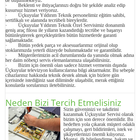
de düşünmekteyiz.
· Beklenti ve ihtiyaçlarınızı doğru bir şekilde analiz edip
kusursuz hizmet veriyoruz.
· Üçkuyular Yıldırım Teknik personelimiz eğitim sahibi,
sertifikalı ve alanında tecrübeli bireylerdir.
· Üçkuyular Yıldırım Teknik Özel Servisimiz donanımlı
geniş araç filosu ile yılların kazandırdığı tecrübe ve başarıyı
bütünleştirerek gerçekleştirilen bütün hizmetlerde garanti
sağlamaktadır.
· Bütün yedek parça ve aksesuarlarımız orijinal olup
stoklarımızda yeterli düzeyde bulunmaktadır ve garantilidir.
· Müşterilerimizin acil durumlarında da yanında olmak adına
her daim nöbetçi servis elemanlarımıza ulaşabilirsiniz.
· Bizim için önemli olan sadece hizmet vermenin dışında
Üçkuyular televizyon kullanıcılarına bilgi aktarmaktır. Bu sebeple
cihazlarınız hakkında teknik destek almak için bizlere gün
içerisinde istediğiniz saat diliminde ulaşabilir, merak ettiğiniz
konularda sorularınızı iletebilirsiniz.
Neden Bizi Tercih Etmelisiniz
Sizin güveninizi ve takdirini
kazanmak Üçkuyular
Servisi
olarak
bizim için son derece önemlidir. Bu
hedeften yola çıkarak müşteri odaklı
çalışmayı, geri bildirimleri, istek ve
şikâyetlerinizi önemli kılıyoruz.
Montaj, ilk bilgilendirme, bakım ve