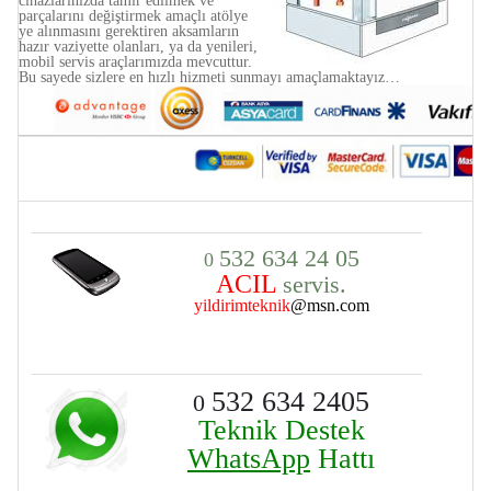
cihazlarınızda tamir edilmek ve
parçalarını değiştirmek amaçlı atölye
ye alınmasını gerektiren aksamların
hazır vaziyette olanları, ya da yenileri,
mobil servis araçlarımızda mevcuttur.
Bu sayede sizlere en hızlı hizmeti sunmayı amaçlamaktayız…
532 634 24 05
0
ACIL
servis.
yildirimteknik
@msn.com
532 634 24
05
0
Teknik Destek
WhatsApp
Hattı