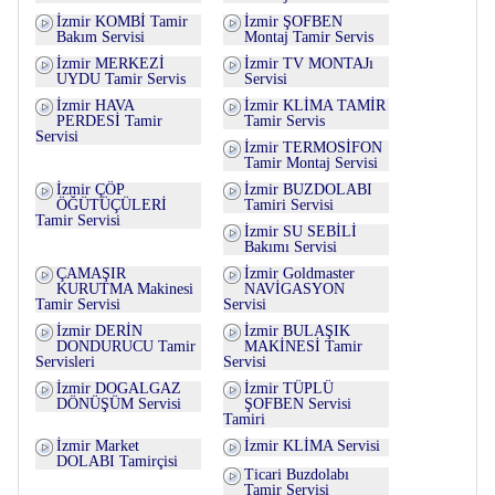
İzmir KOMBİ Tamir
İzmir ŞOFBEN
Bakım Servisi
Montaj Tamir Servis
İzmir MERKEZİ
İzmir TV MONTAJı
UYDU Tamir Servis
Servisi
İzmir HAVA
İzmir KLİMA TAMİR
PERDESİ Tamir
Tamir Servis
Servisi
İzmir TERMOSİFON
Tamir Montaj Servisi
İzmir ÇÖP
İzmir BUZDOLABI
ÖĞÜTÜÇÜLERİ
Tamiri Servisi
Tamir Servisi
İzmir SU SEBİLİ
Bakımı Servisi
ÇAMAŞIR
İzmir Goldmaster
KURUTMA Makinesi
NAVİGASYON
Tamir Servisi
Servisi
İzmir DERİN
İzmir BULAŞIK
DONDURUCU Tamir
MAKİNESİ Tamir
Servisleri
Servisi
İzmir DOGALGAZ
İzmir TÜPLÜ
DÖNÜŞÜM Servisi
ŞOFBEN Servisi
Tamiri
İzmir Market
İzmir KLİMA Servisi
DOLABI Tamirçisi
Ticari Buzdolabı
Tamir Servisi