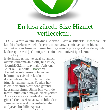
En kısa zürede Size Hizmet
verilecektir...
ECA, DemirDöküm, Baymak, Ariston, Alarko, Buderus ,
Bosch
ve Ferrol
kombi cihazlarınıza teknik servis olarak arıza tamir ve bakım hizmeti
vermekte olan firmamız İzmir tüm ilçelerinde profesyonel ve deneyimli
kadrosuyla siz değerli müşterilerinin memnuniyeti için hizmet
vermekteyiz…
Evlerinizde ısıtma ve sıcak su amaçlı
olarak kullanmakta olduğunuz ECA,
DemirDöküm, Baymak, Ariston,
Alarko, Buderus ,
Bosch
ve
Ferroli kombilerinizin tamir ve
bakımını servis olarak teknik
donanımlı ekiplerimizle, yerinde
itinayla yapmaktayız. Yapılan her
işlem firmamız tarafından garanti
kapsamına alınır. Bizim için yerinde
tamiri mümkün olmayan cihaz yoktur.
Ancak ve ancak cihazdaki arızalar
giderilirken, sizi rahatsız edebilecek ve
zamanınızı alacak durumlarda cihaz
atölyeye alınabilir. Ayrıca