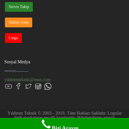
Servis Takip
Online Satış
Letgo
Sosyal Medya
yildirimteknik@msn.com
Yıldırım Teknik © 2003 - 2019. Tüm Hakları Saklıdır. Logolar
ilgili markaların tescilli logolarıdır. Bilgilendirme amaçlı
kullanılmıştır. Firmamız müşteri talebi üzerine özel servis hizmeti
sağlar.
Bizi Arayın...