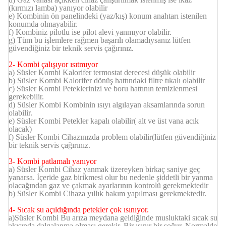
(kırmızı lamba) yanıyor olabilir
e) Kombinin ön panelindeki (yaz/kış) konum anahtarı istenilen
konumda olmayabilir.
f) Kombiniz pilotlu ise pilot alevi yanmıyor olabilir.
g) Tüm bu işlemlere rağmen başarılı olamadıysanız lütfen
güvendiğiniz bir teknik servis çağırınız.
2- Kombi çalışıyor ısıtmıyor
a)
Süsler Kombi
Kalorifer termostat derecesi düşük olabilir
b)
Süsler Kombi
Kalorifer dönüş hattındaki filtre tıkalı olabilir
c)
Süsler Kombi
Peteklerinizi ve boru hattının temizlenmesi
gerekebilir.
d)
Süsler Kombi
Kombinin ısıyı algılayan aksamlarında sorun
olabilir.
e)
Süsler Kombi
Petekler kapalı olabilir( alt ve üst vana acık
olacak)
f)
Süsler Kombi
Cihazınızda problem olabilir(lütfen güvendiğiniz
bir teknik servis çağırınız.
3- Kombi patlamalı yanıyor
a)
Süsler Kombi
Cihaz yanmak üzereyken birkaç saniye geç
yanarsa. İçeride gaz birikmesi olur bu nedenle şiddetli bir yanma
olacağından gaz ve çakmak ayarlarının kontrolü gerekmektedir
b)
Süsler Kombi
Cihaza yıllık bakım yapılması gerekmektedir.
4- Sıcak su açıldığında petekler çok ısınıyor.
a)
Süsler Kombi
Bu arıza meydana geldiğinde musluktaki sıcak su
akışında dalgalanma olması gerekir. Bir ısınır bir soğur. Normalde