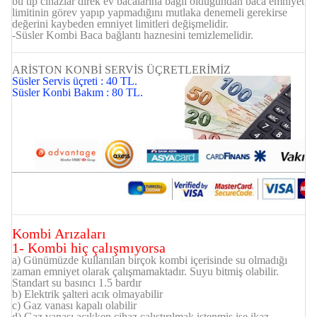
bu tip cihazlar direk ev bacalarına bağlı olduğundan baca emniyet
limitinin görev yapıp yapmadığını mutlaka denemeli gerekirse
değerini kaybeden emniyet limitleri değişmelidir.
-
Süsler Kombi
Baca bağlantı haznesini temizlemelidir.
ARİSTON KONBİ SERVİS ÜÇRETLERİMİZ
Süsler Servis üçreti : 40 TL.
Süsler Konbi Bakım : 80 TL.
Kombi Arızaları
1- Kombi hiç çalışmıyorsa
a) Günümüzde kullanılan birçok kombi içerisinde su olmadığı
zaman emniyet olarak çalışmamaktadır. Suyu bitmiş olabilir.
Standart su basıncı 1.5 bardır
b) Elektrik şalteri acık olmayabilir
c) Gaz vanası kapalı olabilir
d) Gaz vanası açıkken cihaz çalıştırılmak istenmiş ise ikaz