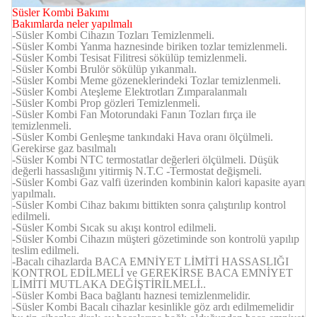
Süsler Kombi Bakımı
Bakımlarda neler yapılmalı
-Süsler Kombi Cihazın Tozları Temizlenmeli.
-
Süsler Kombi
Yanma haznesinde biriken tozlar temizlenmeli.
-
Süsler Kombi
Tesisat Filitresi sökülüp temizlenmeli.
-
Süsler Kombi
Brulör sökülüp yıkanmalı.
-
Süsler Kombi
Meme gözeneklerindeki Tozlar temizlenmeli.
-
Süsler Kombi
Ateşleme Elektrotları Zımparalanmalı
-
Süsler Kombi
Prop gözleri Temizlenmeli.
-
Süsler Kombi
Fan Motorundaki Fanın Tozları fırça ile
temizlenmeli.
-
Süsler Kombi
Genleşme tankındaki Hava oranı ölçülmeli.
Gerekirse gaz basılmalı
-
Süsler Kombi
NTC termostatlar değerleri ölçülmeli. Düşük
değerli hassaslığını yitirmiş N.T.C -Termostat değişmeli.
-
Süsler Kombi
Gaz valfi üzerinden kombinin kalori kapasite ayarı
yapılmalı.
-
Süsler Kombi
Cihaz bakımı bittikten sonra çalıştırılıp kontrol
edilmeli.
-
Süsler Kombi
Sıcak su akışı kontrol edilmeli.
-
Süsler Kombi
Cihazın müşteri gözetiminde son kontrolü yapılıp
teslim edilmeli.
-Bacalı cihazlarda BACA EMNİYET LİMİTİ HASSASLIĞI
KONTROL EDİLMELİ ve GEREKİRSE BACA EMNİYET
LİMİTİ MUTLAKA DEĞİŞTİRİLMELİ..
-
Süsler Kombi
Baca bağlantı haznesi temizlenmelidir.
-
Süsler Kombi
Bacalı cihazlar kesinlikle göz ardı edilmemelidir