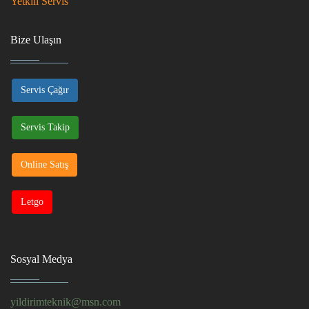
Yetkili Servis
Bize Ulaşın
Servis Çağır
Servis Takip
Online Satış
Letgo
Sosyal Medya
yildirimteknik@msn.com