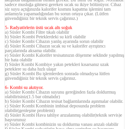
sadece musluğa gitmesi gereken sıcak su ikiye bölünüyor. Cihaz
siz suyu açtığınızda kalorifer kısmını kapatma işlemini tam
anlamıyla yapamadığından bu sorun ortaya çıkar. (Lütfen
güvendiğiniz bir teknik servis çağırınız.)
5- Radyatörlerin üstü sıcak altı soğuk
a)
Süsler Kombi
Filtre tıkalı olabilir
b)
Süsler Kombi
Peteklerdeki su kirli olabilir
c)
Süsler Kombi
Cihazın yanlış ayarında sorun olabilir
d)
Süsler Kombi
Cihazın sıcak su ve kalorifer ayrıştırıcı
parçalarında aksama olabilir.
e)
Süsler Kombi
Kalorifer tesisatınızın döşenme seklinde yapılmış
bir hata olabilir
f)
Süsler Kombi
Kombiye yakın petekleri kısarsanız uzak
peteklere su daha hızlı ulaşır
g)
Süsler Kombi
Bu işlemlerden sonrada olmadıysa lütfen
güvendiğiniz bir teknik servis çağırınız.
6- Kombi su akıtıyor.
a)
Süsler Kombi
Cihazın suyunu gereğinden fazla doldurmuş
olabilirisiniz(1.5 bar olmalıdır)
b)
Süsler Kombi
Cihazın tesisat bağlantılarında aşınmalar olabilir.
c)
Süsler Kombi
Kombinin imbisat deposunda problem
olabilir(genleşme problemi)
d)
Süsler Kombi
Hava tahliye arızalanmış olabilir(teknik servis)e
başvurunuz
e)
Süsler Kombi
kombinizin su doldurma vanası arızalı olabilir
f)
Süsler Kombi
radyatörün hava alma yerinden su basıncını