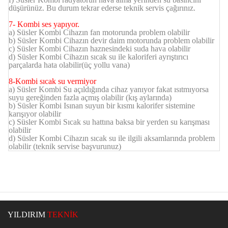
düşürünüz. Bu durum tekrar ederse teknik servis çağırınız.
7- Kombi ses yapıyor.
a)
Süsler Kombi
Cihazın fan motorunda problem olabilir
b)
Süsler Kombi
Cihazın devir daim motorunda problem olabilir
c)
Süsler Kombi
Cihazın haznesindeki suda hava olabilir
d)
Süsler Kombi
Cihazın sıcak su ile kaloriferi ayrıştırıcı
parçalarda hata olabilir(üç yollu vana)
8-Kombi sıcak su vermiyor
a)
Süsler Kombi
Su açıldığında cihaz yanıyor fakat ısıtmıyorsa
suyu gereğinden fazla açmış olabilir (kış aylarında)
b)
Süsler Kombi
Isınan suyun bir kısmı kalorifer sistemine
karışıyor olabilir
c)
Süsler Kombi
Sıcak su hattına baksa bir yerden su karışması
olabilir
d)
Süsler Kombi
Cihazın sıcak su ile ilgili aksamlarında problem
olabilir (teknik servise başvurunuz)
YILDIRIM
TEKNİK