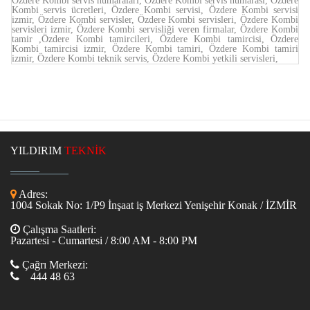
Özdere Kombi servis numaraları, Özdere Kombi servis numarası, Özdere
Kombi servis ücretleri, Özdere Kombi servisi, Özdere Kombi servisi
izmir, Özdere Kombi servisler, Özdere Kombi servisleri, Özdere Kombi
servisleri izmir, Özdere Kombi servisliği veren firmalar, Özdere Kombi
tamir ,Özdere Kombi tamircileri, Özdere Kombi tamircisi, Özdere
Kombi tamircisi izmir, Özdere Kombi tamiri, Özdere Kombi tamiri
izmir, Özdere Kombi teknik servis, Özdere Kombi yetkili servisleri,
YILDIRIM
TEKNİK
Adres:
1004 Sokak No: 1/P9 İnşaat iş Merkezi Yenişehir Konak / İZMİR
Çalışma Saatleri:
Pazartesi - Cumartesi / 8:00 AM - 8:00 PM
Çağrı Merkezi:
444 48 63