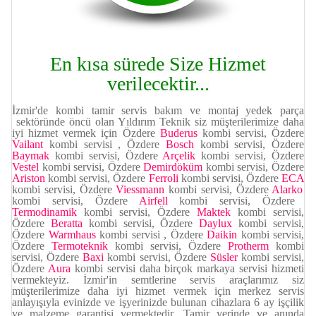
En kısa sürede Size Hizmet
verilecektir...
İzmir'de kombi tamir servis bakım ve montaj yedek parça
sektöründe öncü olan Yıldırım Teknik siz müşterilerimize daha
iyi hizmet vermek için Özdere
Buderus
kombi servisi, Özdere
Vailant
kombi servisi , Özdere
Bosch
kombi servisi, Özdere
Baymak
kombi servisi, Özdere
Arçelik
kombi servisi, Özdere
Vestel
kombi servisi,
Özdere
Demirdöküm
kombi servisi, Özdere
Ariston
kombi servisi, Özdere
Ferroli
kombi servisi, Özdere
ECA
kombi servisi, Özdere
Viessmann
kombi servisi, Özdere
Alarko
kombi servisi, Özdere
Airfell
kombi servisi, Özdere
Termodinamik
kombi servisi, Özdere
Maktek
kombi servisi,
Özdere
Beratta
kombi servisi, Özdere
Daylux
kombi servisi,
Özdere
Warmhaus
kombi servisi
, Özdere
Daikin
kombi servisi,
Özdere
Termoteknik
kombi servisi, Özdere
Protherm
kombi
servisi, Özdere
Baxi
kombi servisi, Özdere
Süsler
kombi servisi,
Özdere
Aura
kombi servisi daha birçok markaya servisi hizmeti
vermekteyiz. İzmir'in semtlerine servis araçlarımız siz
müşterilerimize daha iyi hizmet vermek için merkez servis
anlayışıyla evinizde ve işyerinizde bulunan cihazlara 6 ay işçilik
ve malzeme garantisi vermektedir. Tamir yerinde ve anında