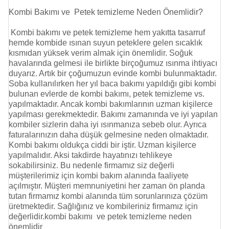
Kombi Bakımı ve Petek temizleme Neden Önemlidir?
Kombi bakımı ve
petek temizleme
hem yakıtta tasarruf
hemde kombide ısınan suyun peteklere gelen sıcaklık
kısmıdan yüksek verim almak için önemlidir. Soğuk
havalarında gelmesi ile birlikte birçoğumuz ısınma ihtiyacı
duyarız. Artık bir çoğumuzun evinde kombi bulunmaktadır.
Soba kullanılırken her yıl baca bakımı yapıldığı gibi kombi
bulunan evlerde de kombi bakımı,
petek temizleme
vs.
yapılmaktadır. Ancak kombi bakımlarının uzman kişilerce
yapılması gerekmektedir. Bakımı zamanında ve iyi yapılan
kombiler sizlerin daha iyi ısınmanıza sebeb olur. Ayrıca
faturalarınızın daha düşük gelmesine neden olmaktadır.
Kombi bakımı oldukça ciddi bir iştir. Uzman kişilerce
yapılmalıdır. Aksi takdirde hayatınızı tehlikeye
sokabilirsiniz. Bu nedenle firmamız siz değerli
müşterilerimiz için kombi bakım alanında faaliyete
açılmıştır. Müşteri memnuniyetini her zaman ön planda
tutan firmamız kombi alanında tüm sorunlarınıza çözüm
üretmektedir. Sağlığınız ve kombileriniz firmamız için
değerlidir.kombi bakımı ve
petek temizleme
neden
önemlidir