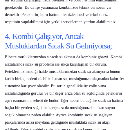
bir sorunla karşılaştığınızda peteklerin ve boru hattının temizlenmesi
gerekebilir. Bu da işe yaramazsa kombinizde teknik bir sorun var
demektir. Peteklerin, boru hattının temizlenmesi ve teknik arıza
tespitinin yapılabilmesi için yetkili servislerden yardım alabilirsiniz.
4. Kombi Çalışıyor, Ancak
Musluklardan Sıcak Su Gelmiyorsa;
Elbette musluklarınızdan sıcacık su akması da kombiniz görevi.
Kombi
arızalarında sıcak su problemi
ise sıkça karşılaşılan bir durum.
Petekleriniz ısındığı halde musluklarınızdan sıcak su akmıyorsa bunun
farklı birkaç nedeni olabilir. Isınan su, musluğunuza ulaşmadan kalorifer
sistemine karışıyor olabilir. Bu sorun genellikle üç yollu vana
arızalandığında görülür ve bir diğer arıza olan su açıldığında peteklerin
aşırı ısınmasının sebebi de budur. Eğer neden bu değilse sıcak su hattına
başka bir yerden soğuk su karışması da musluğunuzdan akan suyun
soğuk olmasına neden olabilir. Ayrıca kombinin sıcak su sağlayan
parçalarında arıza meydana geldiğinde musluktaki sıcak su akışı
etkilenir. Eğer kombiniz çalışıyor ama sıcak su konusunda sorun