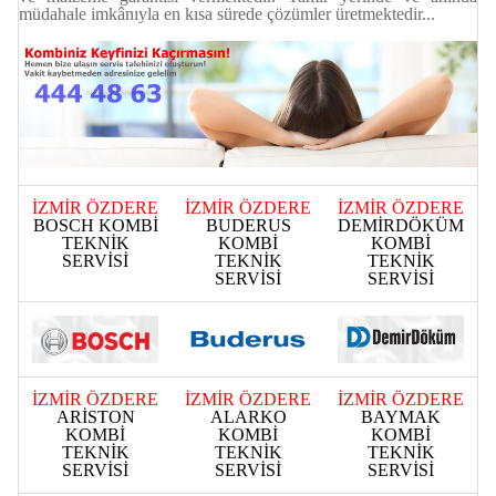
müdahale imkânıyla en kısa sürede çözümler üretmektedir...
İZMİR ÖZDERE
İZMİR ÖZDERE
İZMİR ÖZDERE
BOSCH KOMBİ
BUDERUS
DEMİRDÖKÜM
TEKNİK
KOMBİ
KOMBİ
SERVİSİ
TEKNİK
TEKNİK
SERVİSİ
SERVİSİ
İZMİR ÖZDERE
İZMİR ÖZDERE
İZMİR ÖZDERE
ARİSTON
ALARKO
BAYMAK
KOMBİ
KOMBİ
KOMBİ
TEKNİK
TEKNİK
TEKNİK
SERVİSİ
SERVİSİ
SERVİSİ