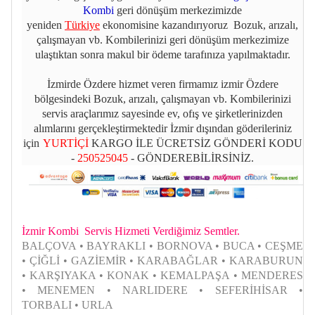
Kombi
geri dönüşüm merkezimizde
yeniden
Türkiye
ekonomisine kazandırıyoruz Bozuk, arızalı,
çalışmayan vb. Kombilerinizi geri dönüşüm merkezimize
ulaştıktan sonra makul bir ödeme tarafınıza yapılmaktadır.
İzmirde Özdere hizmet veren firmamız izmir Özdere
bölgesindeki Bozuk, arızalı, çalışmayan vb. Kombilerinizi
servis araçlarımız sayesinde ev, ofış ve şirketlerinizden
alımlarını gerçekleştirmektedir İzmir dışından göderileriniz
için
YURTİÇİ
KARGO İLE ÜCRETSİZ GÖNDERİ KODU
-
250525045
- GÖNDEREBİLİRSİNİZ.
İzmir Kombi Servis Hizmeti Verdiğimiz Semtler.
BALÇOVA • BAYRAKLI • BORNOVA • BUCA • CEŞME
• ÇİĞLİ • GAZİEMİR • KARABAĞLAR • KARABURUN
• KARŞIYAKA • KONAK • KEMALPAŞA • MENDERES
• MENEMEN • NARLIDERE • SEFERİHİSAR •
TORBALI • URLA