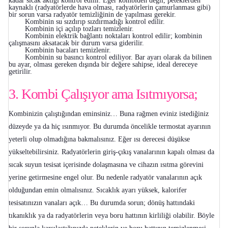
kadar sıcak aktığı kontrol edilir. Eğer kombiden değil, peteklerden
kaynaklı (radyatörlerde hava olması, radyatörlerin çamurlanması gibi)
bir sorun varsa radyatör temizliğinin de yapılması gerekir.
Kombinin su sızdırıp sızdırmadığı kontrol edilir.
Kombinin içi açılıp tozları temizlenir.
Kombinin elektrik bağlantı noktaları kontrol edilir; kombinin
çalışmasını aksatacak bir durum varsa giderilir.
Kombinin bacaları temizlenir.
Kombinin su basıncı kontrol ediliyor. Bar ayarı olarak da bilinen
bu ayar, olması gereken dışında bir değere sahipse, ideal dereceye
getirilir.
3. Kombi Çalışıyor ama Isıtmıyorsa;
Kombinizin çalıştığından eminsiniz… Buna rağmen eviniz istediğiniz
düzeyde ya da hiç ısınmıyor. Bu durumda öncelikle termostat ayarının
yeterli olup olmadığına bakmalısınız. Eğer ısı derecesi düşükse
yükseltebilirsiniz. Radyatörlerin giriş-çıkış vanalarının kapalı olması da
sıcak suyun tesisat içerisinde dolaşmasına ve cihazın ısıtma görevini
yerine getirmesine engel olur. Bu nedenle radyatör vanalarının açık
olduğundan emin olmalısınız. Sıcaklık ayarı yüksek, kalorifer
tesisatınızın vanaları açık… Bu durumda sorun; dönüş hattındaki
tıkanıklık ya da radyatörlerin veya boru hattının kirliliği olabilir. Böyle