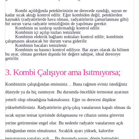
Kombi açıldığında peteklerinizin ne derecede ısındığı, suyun ne
kadar sıcak aktığı kontrol edilir. Eğer kombiden değil, peteklerden
kaynaklı (radyatörlerde hava olması, radyatörlerin çamurlanması gibi)
bir sorun varsa radyatör temizliğinin de yapılması gerekir.
Kombinin su sızdırıp sızdırmadığı kontrol edilir.
Kombinin içi açılıp tozları temizlenir.
Kombinin elektrik bağlantı noktaları kontrol edilir; kombinin
çalışmasını aksatacak bir durum varsa giderilir.
Kombinin bacaları temizlenir.
Kombinin su basıncı kontrol ediliyor. Bar ayarı olarak da bilinen
bu ayar, olması gereken dışında bir değere sahipse, ideal dereceye
getirilir.
3. Kombi Çalışıyor ama Isıtmıyorsa;
Kombinizin çalıştığından eminsiniz… Buna rağmen eviniz istediğiniz
düzeyde ya da hiç ısınmıyor. Bu durumda öncelikle termostat ayarının
yeterli olup olmadığına bakmalısınız. Eğer ısı derecesi düşükse
yükseltebilirsiniz. Radyatörlerin giriş-çıkış vanalarının kapalı olması da
sıcak suyun tesisat içerisinde dolaşmasına ve cihazın ısıtma görevini
yerine getirmesine engel olur. Bu nedenle radyatör vanalarının açık
olduğundan emin olmalısınız. Sıcaklık ayarı yüksek, kalorifer
tesisatınızın vanaları açık… Bu durumda sorun; dönüş hattındaki