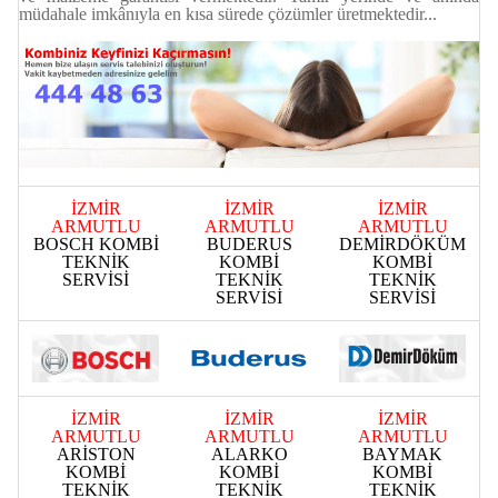
müdahale imkânıyla en kısa sürede çözümler üretmektedir...
İZMİR
İZMİR
İZMİR
ARMUTLU
ARMUTLU
ARMUTLU
BOSCH KOMBİ
BUDERUS
DEMİRDÖKÜM
TEKNİK
KOMBİ
KOMBİ
SERVİSİ
TEKNİK
TEKNİK
SERVİSİ
SERVİSİ
İZMİR
İZMİR
İZMİR
ARMUTLU
ARMUTLU
ARMUTLU
ARİSTON
ALARKO
BAYMAK
KOMBİ
KOMBİ
KOMBİ
TEKNİK
TEKNİK
TEKNİK