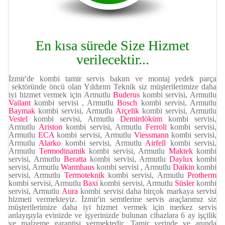
En kısa sürede Size Hizmet
verilecektir...
İzmir'de kombi tamir servis bakım ve montaj yedek parça
sektöründe öncü olan Yıldırım Teknik siz müşterilerimize daha
iyi hizmet vermek için Armutlu
Buderus
kombi servisi, Armutlu
Vailant
kombi servisi , Armutlu
Bosch
kombi servisi, Armutlu
Baymak
kombi servisi, Armutlu
Arçelik
kombi servisi, Armutlu
Vestel
kombi servisi,
Armutlu
Demirdöküm
kombi servisi,
Armutlu
Ariston
kombi servisi, Armutlu
Ferroli
kombi servisi,
Armutlu
ECA
kombi servisi, Armutlu
Viessmann
kombi servisi,
Armutlu
Alarko
kombi servisi, Armutlu
Airfell
kombi servisi,
Armutlu
Termodinamik
kombi servisi, Armutlu
Maktek
kombi
servisi, Armutlu
Beratta
kombi servisi, Armutlu
Daylux
kombi
servisi, Armutlu
Warmhaus
kombi servisi
, Armutlu
Daikin
kombi
servisi, Armutlu
Termoteknik
kombi servisi, Armutlu
Protherm
kombi servisi, Armutlu
Baxi
kombi servisi, Armutlu
Süsler
kombi
servisi, Armutlu
Aura
kombi servisi daha birçok markaya servisi
hizmeti vermekteyiz. İzmir'in semtlerine servis araçlarımız siz
müşterilerimize daha iyi hizmet vermek için merkez servis
anlayışıyla evinizde ve işyerinizde bulunan cihazlara 6 ay işçilik
ve malzeme garantisi vermektedir. Tamir yerinde ve anında