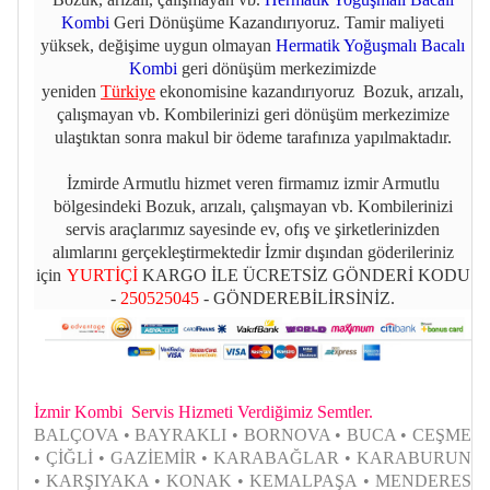
Kombi
Geri Dönüşüme Kazandırıyoruz. Tamir maliyeti
yüksek, değişime uygun olmayan
Hermatik Yoğuşmalı Bacalı
Kombi
geri dönüşüm merkezimizde
yeniden
Türkiye
ekonomisine kazandırıyoruz Bozuk, arızalı,
çalışmayan vb. Kombilerinizi geri dönüşüm merkezimize
ulaştıktan sonra makul bir ödeme tarafınıza yapılmaktadır.
İzmirde Armutlu hizmet veren firmamız izmir Armutlu
bölgesindeki Bozuk, arızalı, çalışmayan vb. Kombilerinizi
servis araçlarımız sayesinde ev, ofış ve şirketlerinizden
alımlarını gerçekleştirmektedir İzmir dışından göderileriniz
için
YURTİÇİ
KARGO İLE ÜCRETSİZ GÖNDERİ KODU
-
250525045
- GÖNDEREBİLİRSİNİZ.
İzmir Kombi Servis Hizmeti Verdiğimiz Semtler.
BALÇOVA • BAYRAKLI • BORNOVA • BUCA • CEŞME
• ÇİĞLİ • GAZİEMİR • KARABAĞLAR • KARABURUN
• KARŞIYAKA • KONAK • KEMALPAŞA • MENDERES