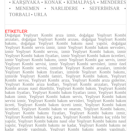
• KARŞIYAKA • KONAK • KEMALPAŞA • MENDERES
• MENEMEN • NARLIDERE • SEFERİHİSAR •
TORBALI • URLA
ETİKETLER:
Doğalgaz Yeşilyurt Kombi arıza izmir, doğalgaz Yeşilyurt Kombi
arızaları, doğalgaz Yeşilyurt Kombi arızası, doğalgaz Yeşilyurt Kombi
bakımı, doğalgaz Yeşilyurt Kombi bakımı nasıl yapılır, doğalgaz
Yeşilyurt Kombi servis izmir, izmir Yeşilyurt Kombi bakım servıslerı,
izmir Yeşilyurt Kombi servısı, izmir Yeşilyurt Kombi bakım, izmir
Yeşilyurt Kombi bakım fiyatları, izmir Yeşilyurt Kombi bakım ücretleri,
izmir Yeşilyurt Kombi bakımı, izmir Yeşilyurt Kombi gaz servis, izmir
Yeşilyurt Kombi servisi, izmir Yeşilyurt Kombi servisleri, izmir özel
Yeşilyurt Kombi servisi, izmirde Yeşilyurt Kombi arızaları, izmirde
Yeşilyurt Kombi bakım fiyatları, izmirde Yeşilyurt Kombi bakımı,
izmirde Yeşilyurt Kombi tamiri, Yeşilyurt Kombi bakım, Yeşilyurt
Kombi servısı, Yeşilyurt Kombi arıza, Yeşilyurt Kombi arıza giderme,
Yeşilyurt Kombi arıza kodları, Yeşilyurt Kombi arızaları, Yeşilyurt
Kombi arızası nasıl düzeltilir, Yeşilyurt Kombi bakım, Yeşilyurt Kombi
bakım fiyatları, Yeşilyurt Kombi bakım fiyatları izmir, Yeşilyurt Kombi
bakım izmir, Yeşilyurt Kombi bakım servis, Yeşilyurt Kombi bakım
servisi izmir, Yeşilyurt Kombi bakım servisleri, Yeşilyurt Kombi bakım
ücreti, Yeşilyurt Kombi bakım ücreti izmir, Yeşilyurt Kombi bakım
ücretleri, Yeşilyurt Kombi bakım ve onarım, Yeşilyurt Kombi bakımı,
Yeşilyurt Kombi bakımı fiyatları, Yeşilyurt Kombi bakımı izmir,
Yeşilyurt Kombi bakımı kaç para, Yeşilyurt Kombi bakımı kaç yılda bir
yapılır, Yeşilyurt Kombi bakımı nasıl olur Yeşilyurt Kombi bakımı nasıl
yapılır, Yeşilyurt Kombi bakımı ne kadar, Yeşilyurt Kombi bakımı ne
kadar sürede yapılmalı, Yeşilyurt Kombi bakımı neden yapılmalı,