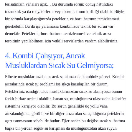
tesisatınızın vanaları açık… Bu durumda sorun; dönüş hattındaki
tıkanıklık ya da radyatörlerin veya boru hattının kirliliği olabilir. Böyle
bir sorunla karşılaştığınızda peteklerin ve boru hattının temizlenmesi
gerekebilir. Bu da işe yaramazsa kombinizde teknik bir sorun var
demektir. Peteklerin, boru hattının temizlenmesi ve teknik arıza
tespitinin yapılabilmesi için yetkili servislerden yardım alabilirsiniz.
4. Kombi Çalışıyor, Ancak
Musluklardan Sıcak Su Gelmiyorsa;
Elbette musluklarınızdan sıcacık su akması da kombiniz görevi.
Kombi
arızalarında sıcak su problemi
ise sıkça karşılaşılan bir durum.
Petekleriniz ısındığı halde musluklarınızdan sıcak su akmıyorsa bunun
farklı birkaç nedeni olabilir. Isınan su, musluğunuza ulaşmadan kalorifer
sistemine karışıyor olabilir. Bu sorun genellikle üç yollu vana
arızalandığında görülür ve bir diğer arıza olan su açıldığında peteklerin
aşırı ısınmasının sebebi de budur. Eğer neden bu değilse sıcak su hattına
başka bir yerden soğuk su karışması da musluğunuzdan akan suyun