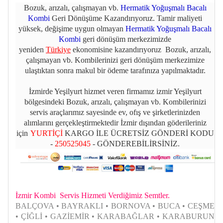
Bozuk, arızalı, çalışmayan vb.
Hermatik Yoğuşmalı Bacalı
Kombi
Geri Dönüşüme Kazandırıyoruz. Tamir maliyeti
yüksek, değişime uygun olmayan
Hermatik Yoğuşmalı Bacalı
Kombi
geri dönüşüm merkezimizde
yeniden
Türkiye
ekonomisine kazandırıyoruz Bozuk, arızalı,
çalışmayan vb. Kombilerinizi geri dönüşüm merkezimize
ulaştıktan sonra makul bir ödeme tarafınıza yapılmaktadır.
İzmirde Yeşilyurt hizmet veren firmamız izmir Yeşilyurt
bölgesindeki Bozuk, arızalı, çalışmayan vb. Kombilerinizi
servis araçlarımız sayesinde ev, ofış ve şirketlerinizden
alımlarını gerçekleştirmektedir İzmir dışından göderileriniz
için
YURTİÇİ
KARGO İLE ÜCRETSİZ GÖNDERİ KODU
-
250525045
- GÖNDEREBİLİRSİNİZ.
İzmir Kombi Servis Hizmeti Verdiğimiz Semtler.
BALÇOVA • BAYRAKLI • BORNOVA • BUCA • CEŞME
• ÇİĞLİ • GAZİEMİR • KARABAĞLAR • KARABURUN