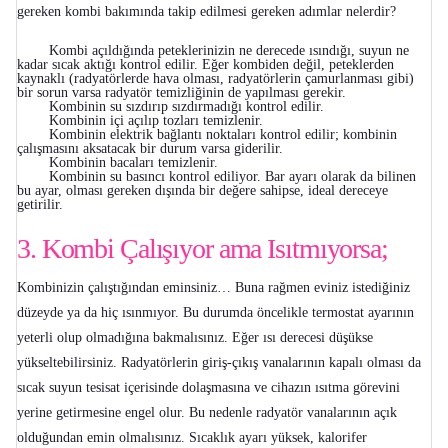
gereken kombi bakımında takip edilmesi gereken adımlar nelerdir?
Kombi açıldığında peteklerinizin ne derecede ısındığı, suyun ne
kadar sıcak aktığı kontrol edilir. Eğer kombiden değil, peteklerden
kaynaklı (radyatörlerde hava olması, radyatörlerin çamurlanması gibi)
bir sorun varsa radyatör temizliğinin de yapılması gerekir.
Kombinin su sızdırıp sızdırmadığı kontrol edilir.
Kombinin içi açılıp tozları temizlenir.
Kombinin elektrik bağlantı noktaları kontrol edilir; kombinin
çalışmasını aksatacak bir durum varsa giderilir.
Kombinin bacaları temizlenir.
Kombinin su basıncı kontrol ediliyor. Bar ayarı olarak da bilinen
bu ayar, olması gereken dışında bir değere sahipse, ideal dereceye
getirilir.
3. Kombi Çalışıyor ama Isıtmıyorsa;
Kombinizin çalıştığından eminsiniz… Buna rağmen eviniz istediğiniz
düzeyde ya da hiç ısınmıyor. Bu durumda öncelikle termostat ayarının
yeterli olup olmadığına bakmalısınız. Eğer ısı derecesi düşükse
yükseltebilirsiniz. Radyatörlerin giriş-çıkış vanalarının kapalı olması da
sıcak suyun tesisat içerisinde dolaşmasına ve cihazın ısıtma görevini
yerine getirmesine engel olur. Bu nedenle radyatör vanalarının açık
olduğundan emin olmalısınız. Sıcaklık ayarı yüksek, kalorifer