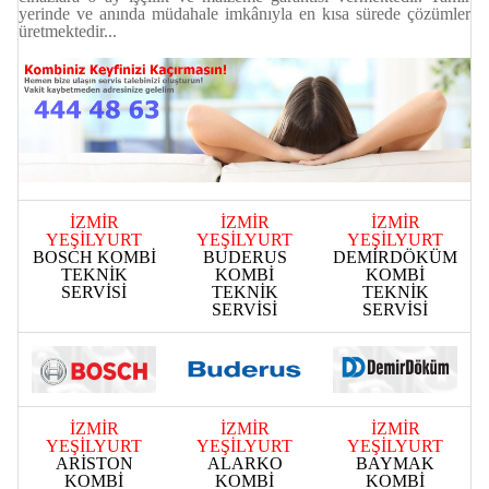
yerinde ve anında müdahale imkânıyla en kısa sürede çözümler
üretmektedir...
İZMİR
İZMİR
İZMİR
YEŞİLYURT
YEŞİLYURT
YEŞİLYURT
BOSCH KOMBİ
BUDERUS
DEMİRDÖKÜM
TEKNİK
KOMBİ
KOMBİ
SERVİSİ
TEKNİK
TEKNİK
SERVİSİ
SERVİSİ
İZMİR
İZMİR
İZMİR
YEŞİLYURT
YEŞİLYURT
YEŞİLYURT
ARİSTON
ALARKO
BAYMAK
KOMBİ
KOMBİ
KOMBİ