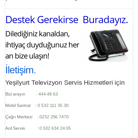
Destek Gerekirse Buradayız.
Dilediğiniz kanaldan,
ihtiyaç duyduğunuz her
an bize ulaşın!
İletişim.
Yeşilyurt Televizyon Servis Hizmetleri için
Bizi arayın :
444 48 63
Mobil Santral :
0 532 111 35 30
Çağrı Merkezi :
0232 256 7470
Acil Servis :
0 532 634 24 05