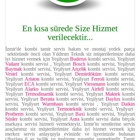
En kısa sürede Size Hizmet
verilecektir...
İzmir'de kombi tamir servis bakım ve montaj yedek parça
sektöründe öncü olan Yıldırım Teknik siz müşterilerimize daha
iyi hizmet vermek için Yeşilyurt
Buderus
kombi servisi, Yeşilyurt
Vailant
kombi servisi , Yeşilyurt
Bosch
kombi servisi, Yeşilyurt
Baymak
kombi servisi, Yeşilyurt
Arçelik
kombi servisi, Yeşilyurt
Vestel
kombi servisi,
Yeşilyurt
Demirdöküm
kombi servisi,
Yeşilyurt
Ariston
kombi servisi, Yeşilyurt
Ferroli
kombi servisi,
Yeşilyurt
ECA
kombi servisi, Yeşilyurt
Viessmann
kombi servisi,
Yeşilyurt
Alarko
kombi servisi, Yeşilyurt
Airfell
kombi servisi,
Yeşilyurt
Termodinamik
kombi servisi, Yeşilyurt
Maktek
kombi
servisi, Yeşilyurt
Beratta
kombi servisi, Yeşilyurt
Daylux
kombi
servisi, Yeşilyurt
Warmhaus
kombi servisi
, Yeşilyurt
Daikin
kombi servisi, Yeşilyurt
Termoteknik
kombi servisi, Yeşilyurt
Protherm
kombi servisi, Yeşilyurt
Baxi
kombi servisi, Yeşilyurt
Süsler
kombi servisi, Yeşilyurt
Aura
kombi servisi daha birçok
markaya servisi hizmeti vermekteyiz. İzmir'in semtlerine servis
araçlarımız siz müşterilerimize daha iyi hizmet vermek için
merkez servis anlayışıyla evinizde ve işyerinizde bulunan
cihazlara 6 ay işçilik ve malzeme garantisi vermektedir. Tamir