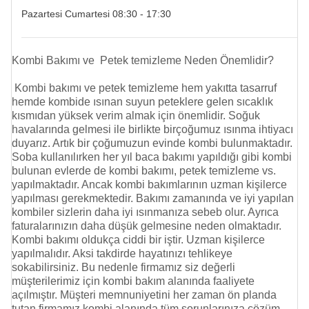
Pazartesi Cumartesi 08:30 - 17:30
Kombi Bakımı ve Petek temizleme Neden Önemlidir?
Kombi bakımı ve
petek temizleme
hem yakıtta tasarruf
hemde kombide ısınan suyun peteklere gelen sıcaklık
kısmıdan yüksek verim almak için önemlidir. Soğuk
havalarında gelmesi ile birlikte birçoğumuz ısınma ihtiyacı
duyarız. Artık bir çoğumuzun evinde kombi bulunmaktadır.
Soba kullanılırken her yıl baca bakımı yapıldığı gibi kombi
bulunan evlerde de kombi bakımı,
petek temizleme
vs.
yapılmaktadır. Ancak kombi bakımlarının uzman kişilerce
yapılması gerekmektedir. Bakımı zamanında ve iyi yapılan
kombiler sizlerin daha iyi ısınmanıza sebeb olur. Ayrıca
faturalarınızın daha düşük gelmesine neden olmaktadır.
Kombi bakımı oldukça ciddi bir iştir. Uzman kişilerce
yapılmalıdır. Aksi takdirde hayatınızı tehlikeye
sokabilirsiniz. Bu nedenle firmamız siz değerli
müşterilerimiz için kombi bakım alanında faaliyete
açılmıştır. Müşteri memnuniyetini her zaman ön planda
tutan firmamız kombi alanında tüm sorunlarınıza çözüm