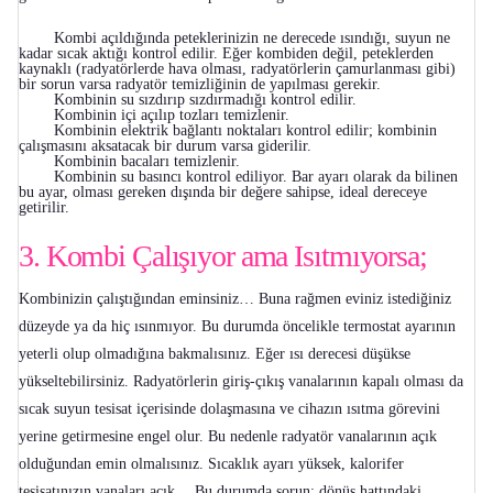
Kombi açıldığında peteklerinizin ne derecede ısındığı, suyun ne
kadar sıcak aktığı kontrol edilir. Eğer kombiden değil, peteklerden
kaynaklı (radyatörlerde hava olması, radyatörlerin çamurlanması gibi)
bir sorun varsa radyatör temizliğinin de yapılması gerekir.
Kombinin su sızdırıp sızdırmadığı kontrol edilir.
Kombinin içi açılıp tozları temizlenir.
Kombinin elektrik bağlantı noktaları kontrol edilir; kombinin
çalışmasını aksatacak bir durum varsa giderilir.
Kombinin bacaları temizlenir.
Kombinin su basıncı kontrol ediliyor. Bar ayarı olarak da bilinen
bu ayar, olması gereken dışında bir değere sahipse, ideal dereceye
getirilir.
3. Kombi Çalışıyor ama Isıtmıyorsa;
Kombinizin çalıştığından eminsiniz… Buna rağmen eviniz istediğiniz
düzeyde ya da hiç ısınmıyor. Bu durumda öncelikle termostat ayarının
yeterli olup olmadığına bakmalısınız. Eğer ısı derecesi düşükse
yükseltebilirsiniz. Radyatörlerin giriş-çıkış vanalarının kapalı olması da
sıcak suyun tesisat içerisinde dolaşmasına ve cihazın ısıtma görevini
yerine getirmesine engel olur. Bu nedenle radyatör vanalarının açık
olduğundan emin olmalısınız. Sıcaklık ayarı yüksek, kalorifer
tesisatınızın vanaları açık… Bu durumda sorun; dönüş hattındaki