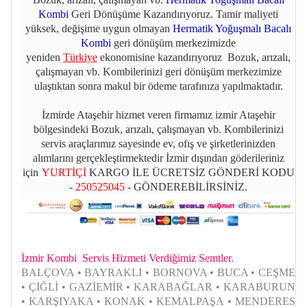
Kombi
Geri Dönüşüme Kazandırıyoruz. Tamir maliyeti
yüksek, değişime uygun olmayan
Hermatik Yoğuşmalı Bacalı
Kombi
geri dönüşüm merkezimizde
yeniden
Türkiye
ekonomisine kazandırıyoruz Bozuk, arızalı,
çalışmayan vb. Kombilerinizi geri dönüşüm merkezimize
ulaştıktan sonra makul bir ödeme tarafınıza yapılmaktadır.
İzmirde Ataşehir hizmet veren firmamız izmir Ataşehir
bölgesindeki Bozuk, arızalı, çalışmayan vb. Kombilerinizi
servis araçlarımız sayesinde ev, ofış ve şirketlerinizden
alımlarını gerçekleştirmektedir İzmir dışından göderileriniz
için
YURTİÇİ
KARGO İLE ÜCRETSİZ GÖNDERİ KODU
-
250525045
- GÖNDEREBİLİRSİNİZ.
İzmir Kombi Servis Hizmeti Verdiğimiz Semtler.
BALÇOVA • BAYRAKLI • BORNOVA • BUCA • CEŞME
• ÇİĞLİ • GAZİEMİR • KARABAĞLAR • KARABURUN
• KARŞIYAKA • KONAK • KEMALPAŞA • MENDERES