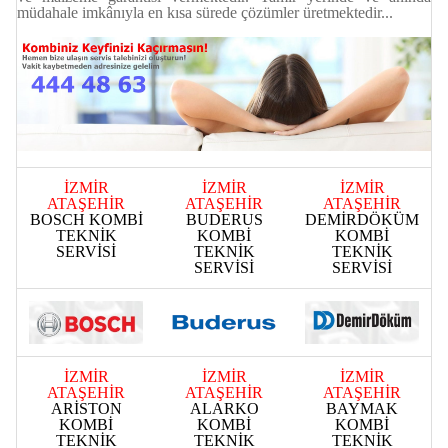
müdahale imkânıyla en kısa sürede çözümler üretmektedir...
İZMİR
İZMİR
İZMİR
ATAŞEHİR
ATAŞEHİR
ATAŞEHİR
BOSCH KOMBİ
BUDERUS
DEMİRDÖKÜM
TEKNİK
KOMBİ
KOMBİ
SERVİSİ
TEKNİK
TEKNİK
SERVİSİ
SERVİSİ
İZMİR
İZMİR
İZMİR
ATAŞEHİR
ATAŞEHİR
ATAŞEHİR
ARİSTON
ALARKO
BAYMAK
KOMBİ
KOMBİ
KOMBİ
TEKNİK
TEKNİK
TEKNİK