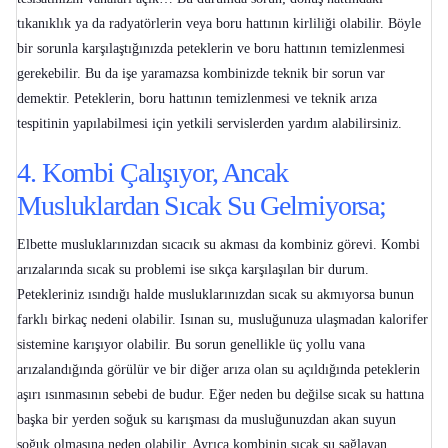
tıkanıklık ya da radyatörlerin veya boru hattının kirliliği olabilir. Böyle
bir sorunla karşılaştığınızda peteklerin ve boru hattının temizlenmesi
gerekebilir. Bu da işe yaramazsa kombinizde teknik bir sorun var
demektir. Peteklerin, boru hattının temizlenmesi ve teknik arıza
tespitinin yapılabilmesi için yetkili servislerden yardım alabilirsiniz.
4. Kombi Çalışıyor, Ancak
Musluklardan Sıcak Su Gelmiyorsa;
Elbette musluklarınızdan sıcacık su akması da kombiniz görevi.
Kombi
arızalarında sıcak su problemi
ise sıkça karşılaşılan bir durum.
Petekleriniz ısındığı halde musluklarınızdan sıcak su akmıyorsa bunun
farklı birkaç nedeni olabilir. Isınan su, musluğunuza ulaşmadan kalorifer
sistemine karışıyor olabilir. Bu sorun genellikle üç yollu vana
arızalandığında görülür ve bir diğer arıza olan su açıldığında peteklerin
aşırı ısınmasının sebebi de budur. Eğer neden bu değilse sıcak su hattına
başka bir yerden soğuk su karışması da musluğunuzdan akan suyun
soğuk olmasına neden olabilir. Ayrıca kombinin sıcak su sağlayan