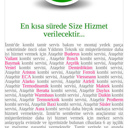
En kısa sürede Size Hizmet
verilecektir...
İzmir'de kombi tamir servis bakım ve montaj yedek parça
sektöründe öncü olan Yıldırım Teknik siz müşterilerimize daha
iyi hizmet vermek için Ataşehir
Buderus
kombi servisi, Ataşehir
Vailant
kombi servisi , Ataşehir
Bosch
kombi servisi, Ataşehir
Baymak
kombi servisi, Ataşehir
Arçelik
kombi servisi, Ataşehir
Vestel
kombi servisi,
Ataşehir
Demirdöküm
kombi servisi,
Ataşehir
Ariston
kombi servisi, Ataşehir
Ferroli
kombi servisi,
Ataşehir
ECA
kombi servisi, Ataşehir
Viessmann
kombi servisi,
Ataşehir
Alarko
kombi servisi, Ataşehir
Airfell
kombi servisi,
Ataşehir
Termodinamik
kombi servisi, Ataşehir
Maktek
kombi
servisi, Ataşehir
Beratta
kombi servisi, Ataşehir
Daylux
kombi
servisi, Ataşehir
Warmhaus
kombi servisi
, Ataşehir
Daikin
kombi
servisi, Ataşehir
Termoteknik
kombi servisi, Ataşehir
Protherm
kombi servisi, Ataşehir
Baxi
kombi servisi, Ataşehir
Süsler
kombi
servisi, Ataşehir
Aura
kombi servisi daha birçok markaya servisi
hizmeti vermekteyiz. İzmir'in semtlerine servis araçlarımız siz
müşterilerimize daha iyi hizmet vermek için merkez servis
anlayışıyla evinizde ve işyerinizde bulunan cihazlara 6 ay işçilik
ve malzeme garantisi vermektedir. Tamir yerinde ve anında