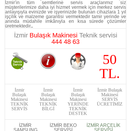
İzmir'in tüm semtlerine servis araçlarımız siz
müşterilerimize daha iyi hizmet vermek için merkez servis
anlayışıyla evinizde ve işyerinizde bulunan cihazlara 1 yıl
işçilik ve malzeme garantisi vermektedir tamir yerinde ve
anında müdahile imkânıyla en kısa sürede çözümler
üretmektedir
..
İzmir
Bulaşık Makinesi
Teknik servisi
444 48 63
50
TL.
İzmir
İzmir
İzmir
İzmir Bulaşık
Bulaşık
Bulaşık
Bulaşık
Makinesi
Makinesi
Makinesi
Makinesi
SERVİS
TEKNİK
TEKNİK
YERİNDE
ÜCRETİMİZ
SERVİS
BİLGİ
TEKNİK
DESTEK
İZMİR
İZMİR BEKO
İZMİR ARÇELİK
SAMSUNG
SERVİSİ
SERVİSİ