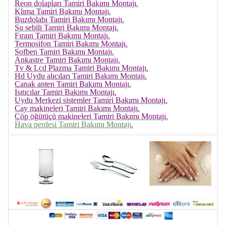
Reon dolapları Tamiri Bakımı Montajı.
Klıma Tamiri Bakımı Montajı.
Buzdolabı Tamiri Bakımı Montajı.
Su sebili Tamiri Bakımı Montajı.
Fıraın Tamiri Bakımı Montajı.
Termosifon Tamiri Bakımı Montajı.
Sofben Tamiri Bakımı Montajı.
Ankastre Tamiri Bakımı Montajı.
Tv & Lcd Plazma Tamiri Bakımı Montajı.
Hd Uydu alıcıları Tamiri Bakımı Montajı.
Çanak anten Tamiri Bakımı Montajı.
Isıtıcılar Tamiri Bakımı Montajı.
Uydu Merkezi sistemler Tamiri Bakımı Montajı.
Cay makineleri Tamiri Bakımı Montajı.
Çöp öğütüçü makineleri Tamiri Bakımı Montajı.
Hava perdesi Tamiri Bakımı Montajı.