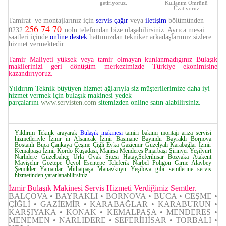
getiriyoruz.
Kullanım Ömrünü
Üzatıyoruz
Tamirat ve montajlarınız için
servis çağır
veya
iletişim
bölümünden
256 74 70
0232
nolu telefondan bize ulaşabilirsiniz. Ayrıca mesai
saatleri içinde
online destek
hattımızdan tekniker arkadaşlarımız sizlere
hizmet vermektedir.
Tamir Maliyeti yüksek veya tamir olmayan kunlanmadıgınız Bulaşık
makilerinizi geri dönüşüm merkezimizde Türkiye ekonimisine
kazandırıyoruz.
Yıldırım Teknik büyüyen hizmet ağlarıyla siz müşterilerimize daha iyi
hizmet vermek için bulaşık makinesi yedek
parçalarını
www.servisten.com
sitemizden online satın alabilirsiniz.
Yıldırım Teknik arayarak
Bulaşık makinesi
tamiri bakımı montajı arıza servisi
hizmetleriyle İzmir in Alsancak İzmir Basmane Bayındır Bayraklı Bornova
Bostanlı Buca Çankaya Çeşme Çiğli Evka Gaziemir Güzelyalı Karabağlar İzmir
Kemalpaşa İzmir Kordo Kuşadası, Manisa Menderes Pınarbaşı Şirinyer Yeşilyurt
Narlıdere Güzelbahçe Urla Oyak Sitesi Hatay,Seferihisar Bozyaka Atakent
Mavişehir Göztepe Üçyol Esentepe Teleferik Narbel Poligon Girne Alaybey
Şemikler Yamanlar Mithatpaşa Manavkuyu Yeşilova gibi semtlerine servis
hizmetinden yararlanabilirsiniz.
İzmir Bulaşık Makinesi Servis Hizmeti Verdiğimiz Semtler.
BALÇOVA • BAYRAKLI • BORNOVA • BUCA • CEŞME •
ÇİĞLİ • GAZİEMİR • KARABAĞLAR • KARABURUN •
KARŞIYAKA • KONAK • KEMALPAŞA • MENDERES •
MENEMEN • NARLIDERE • SEFERİHİSAR • TORBALI •