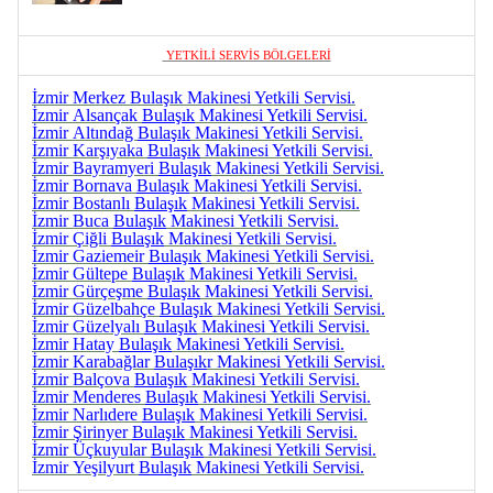
YETKİLİ SERVİS BÖLGELERİ
İzmir Merkez Bulaşık Makinesi Yetkili Servisi.
İzmir Alsançak
Bulaşık
Makinesi Yetkili Servisi.
İzmir Altındağ
Bulaşık
Makinesi Yetkili Servisi.
İzmir Karşıyaka
Bulaşık
Makinesi Yetkili Servisi.
İzmir Bayramyeri
Bulaşık
Makinesi Yetkili Servisi.
İzmir Bornava
Bulaşık
Makinesi Yetkili Servisi.
İzmir Bostanlı
Bulaşık
Makinesi Yetkili Servisi.
İzmir Buca
Bulaşık
Makinesi Yetkili Servisi.
İzmir Çiğli
Bulaşık
Makinesi Yetkili Servisi.
İzmir Gaziemeir
Bulaşık
Makinesi Yetkili Servisi.
İzmir Gültepe
Bulaşık
Makinesi Yetkili Servisi.
İzmir Gürçeşme
Bulaşık
Makinesi Yetkili Servisi.
İzmir Güzelbahçe
Bulaşık
Makinesi Yetkili Servisi.
İzmir Güzelyalı
Bulaşık
Makinesi Yetkili Servisi.
İzmir Hatay
Bulaşık
Makinesi Yetkili Servisi.
İzmir Karabağlar
Bulaşık
r Makinesi Yetkili Servisi.
İzmir Balçova
Bulaşık
Makinesi Yetkili Servisi.
İzmir Menderes
Bulaşık
Makinesi Yetkili Servisi.
İzmir Narlıdere
Bulaşık
Makinesi Yetkili Servisi.
İzmir Şirinyer
Bulaşık
Makinesi Yetkili Servisi.
İzmir Üçkuyular
Bulaşık
Makinesi Yetkili Servisi.
İzmir Yeşilyurt
Bulaşık
Makinesi Yetkili Servisi.