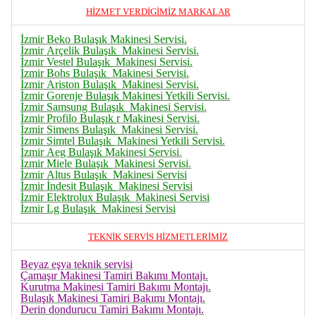
HİZMET VERDİGİMİZ MARKALAR
İzmir Beko Bulaşık Makinesi Servisi.
İzmir Arçelik
Bulaşık
Makinesi Servisi.
İzmir Vestel
Bulaşık
Makinesi Servisi.
İzmir Bohs
Bulaşık
Makinesi Servisi.
İzmir Ariston
Bulaşık
Makinesi Servisi.
İzmir Gorenje
Bulaşık
Makinesi Yetkili Servisi.
İzmir Samsung
Bulaşık
Makinesi Servisi.
İzmir Profilo
Bulaşık
r Makinesi Servisi.
İzmir Simens
Bulaşık
Makinesi Servisi.
İzmir Simtel
Bulaşık
Makinesi Yetkili Servisi.
İzmir Aeg
Bulaşık
Makinesi Servisi
.
İzmir Miele
Bulaşık
Makinesi Servisi
.
İzmir Altus
Bulaşık
Makinesi Servisi
İzmir İndesit
Bulaşık
Makinesi Servisi
İzmir Elektrolux
Bulaşık
Makinesi Servisi
İzmir Lg
Bulaşık
Makinesi Servisi
TEKNİK SERVİS HİZMETLERİMİZ
Beyaz eşya teknik servisi
Çamaşır Makinesi Tamiri Bakımı Montajı.
Kurutma Makinesi Tamiri Bakımı Montajı.
Bulaşık Makinesi Tamiri Bakımı Montajı.
Derin dondurucu Tamiri Bakımı Montajı.