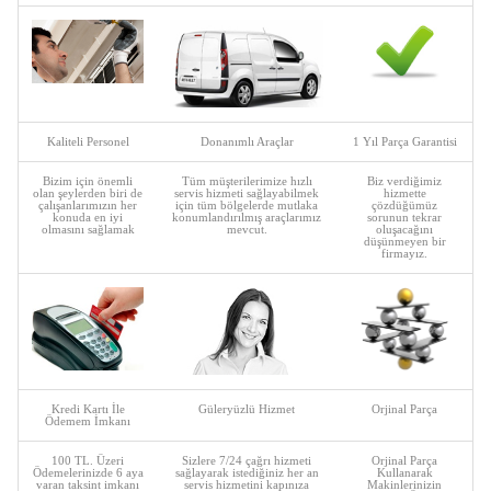
Kaliteli Personel
Donanımlı Araçlar
1 Yıl Parça Garantisi
Bizim için önemli
Tüm müşterilerimize hızlı
Biz verdiğimiz
olan şeylerden biri de
servis hizmeti sağlayabilmek
hizmette
çalışanlarımızın her
için tüm bölgelerde mutlaka
çözdüğümüz
konuda en iyi
konumlandırılmış araçlarımız
sorunun tekrar
olmasını sağlamak
mevcut.
oluşacağını
düşünmeyen bir
firmayız.
Kredi Kartı İle
Güleryüzlü Hizmet
Orjinal Parça
Ödemem İmkanı
100 TL. Üzeri
Sizlere 7/24 çağrı hizmeti
Orjinal Parça
Ödemelerinizde 6 aya
sağlayarak istediğiniz her an
Kullanarak
varan taksint imkanı
servis hizmetini kapınıza
Makinlerinizin