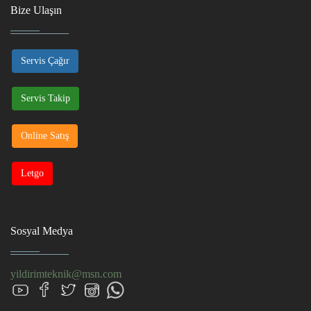
Bize Ulaşın
Servis Çağır
Servis Takip
Online Satış
Letgo
Sosyal Medya
yildirimteknik@msn.com