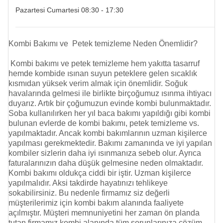
Pazartesi Cumartesi 08:30 - 17:30
Kombi Bakımı ve Petek temizleme Neden Önemlidir?
Kombi bakımı ve
petek temizleme
hem yakıtta tasarruf
hemde kombide ısınan suyun peteklere gelen sıcaklık
kısmıdan yüksek verim almak için önemlidir. Soğuk
havalarında gelmesi ile birlikte birçoğumuz ısınma ihtiyacı
duyarız. Artık bir çoğumuzun evinde kombi bulunmaktadır.
Soba kullanılırken her yıl baca bakımı yapıldığı gibi kombi
bulunan evlerde de kombi bakımı,
petek temizleme
vs.
yapılmaktadır. Ancak kombi bakımlarının uzman kişilerce
yapılması gerekmektedir. Bakımı zamanında ve iyi yapılan
kombiler sizlerin daha iyi ısınmanıza sebeb olur. Ayrıca
faturalarınızın daha düşük gelmesine neden olmaktadır.
Kombi bakımı oldukça ciddi bir iştir. Uzman kişilerce
yapılmalıdır. Aksi takdirde hayatınızı tehlikeye
sokabilirsiniz. Bu nedenle firmamız siz değerli
müşterilerimiz için kombi bakım alanında faaliyete
açılmıştır. Müşteri memnuniyetini her zaman ön planda
tutan firmamız kombi alanında tüm sorunlarınıza çözüm