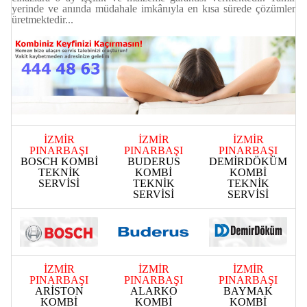
yerinde ve anında müdahale imkânıyla en kısa sürede çözümler
üretmektedir...
İZMİR
İZMİR
İZMİR
PINARBAŞI
PINARBAŞI
PINARBAŞI
BOSCH KOMBİ
BUDERUS
DEMİRDÖKÜM
TEKNİK
KOMBİ
KOMBİ
SERVİSİ
TEKNİK
TEKNİK
SERVİSİ
SERVİSİ
İZMİR
İZMİR
İZMİR
PINARBAŞI
PINARBAŞI
PINARBAŞI
ARİSTON
ALARKO
BAYMAK
KOMBİ
KOMBİ
KOMBİ