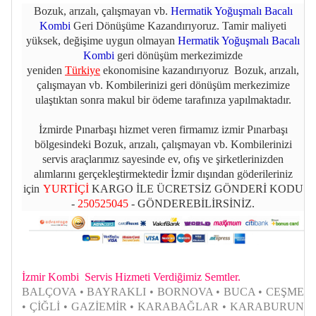
Bozuk, arızalı, çalışmayan vb.
Hermatik Yoğuşmalı Bacalı
Kombi
Geri Dönüşüme Kazandırıyoruz. Tamir maliyeti
yüksek, değişime uygun olmayan
Hermatik Yoğuşmalı Bacalı
Kombi
geri dönüşüm merkezimizde
yeniden
Türkiye
ekonomisine kazandırıyoruz Bozuk, arızalı,
çalışmayan vb. Kombilerinizi geri dönüşüm merkezimize
ulaştıktan sonra makul bir ödeme tarafınıza yapılmaktadır.
İzmirde Pınarbaşı hizmet veren firmamız izmir Pınarbaşı
bölgesindeki Bozuk, arızalı, çalışmayan vb. Kombilerinizi
servis araçlarımız sayesinde ev, ofış ve şirketlerinizden
alımlarını gerçekleştirmektedir İzmir dışından göderileriniz
için
YURTİÇİ
KARGO İLE ÜCRETSİZ GÖNDERİ KODU
-
250525045
- GÖNDEREBİLİRSİNİZ.
İzmir Kombi Servis Hizmeti Verdiğimiz Semtler.
BALÇOVA • BAYRAKLI • BORNOVA • BUCA • CEŞME
• ÇİĞLİ • GAZİEMİR • KARABAĞLAR • KARABURUN