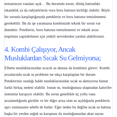
tesisatınızın vanaları açık… Bu durumda sorun; dönüş hattındaki
tıkanıklık ya da radyatörlerin veya boru hattının kirliliği olabilir. Böyle
bir sorunla karşılaştığınızda peteklerin ve boru hattının temizlenmesi
gerekebilir. Bu da işe yaramazsa kombinizde teknik bir sorun var
demektir. Peteklerin, boru hattının temizlenmesi ve teknik arıza
tespitinin yapılabilmesi için yetkili servislerden yardım alabilirsiniz.
4. Kombi Çalışıyor, Ancak
Musluklardan Sıcak Su Gelmiyorsa;
Elbette musluklarınızdan sıcacık su akması da kombiniz görevi.
Kombi
arızalarında sıcak su problemi
ise sıkça karşılaşılan bir durum.
Petekleriniz ısındığı halde musluklarınızdan sıcak su akmıyorsa bunun
farklı birkaç nedeni olabilir. Isınan su, musluğunuza ulaşmadan kalorifer
sistemine karışıyor olabilir. Bu sorun genellikle üç yollu vana
arızalandığında görülür ve bir diğer arıza olan su açıldığında peteklerin
aşırı ısınmasının sebebi de budur. Eğer neden bu değilse sıcak su hattına
başka bir yerden soğuk su karışması da musluğunuzdan akan suyun