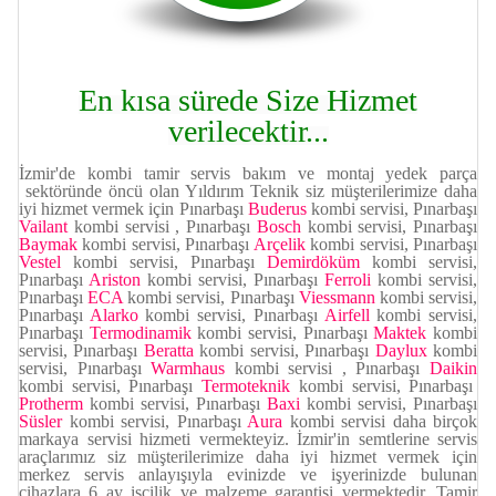
En kısa sürede Size Hizmet
verilecektir...
İzmir'de kombi tamir servis bakım ve montaj yedek parça
sektöründe öncü olan Yıldırım Teknik siz müşterilerimize daha
iyi hizmet vermek için Pınarbaşı
Buderus
kombi servisi, Pınarbaşı
Vailant
kombi servisi , Pınarbaşı
Bosch
kombi servisi, Pınarbaşı
Baymak
kombi servisi, Pınarbaşı
Arçelik
kombi servisi, Pınarbaşı
Vestel
kombi servisi,
Pınarbaşı
Demirdöküm
kombi servisi,
Pınarbaşı
Ariston
kombi servisi, Pınarbaşı
Ferroli
kombi servisi,
Pınarbaşı
ECA
kombi servisi, Pınarbaşı
Viessmann
kombi servisi,
Pınarbaşı
Alarko
kombi servisi, Pınarbaşı
Airfell
kombi servisi,
Pınarbaşı
Termodinamik
kombi servisi, Pınarbaşı
Maktek
kombi
servisi, Pınarbaşı
Beratta
kombi servisi, Pınarbaşı
Daylux
kombi
servisi, Pınarbaşı
Warmhaus
kombi servisi
, Pınarbaşı
Daikin
kombi servisi, Pınarbaşı
Termoteknik
kombi servisi, Pınarbaşı
Protherm
kombi servisi, Pınarbaşı
Baxi
kombi servisi, Pınarbaşı
Süsler
kombi servisi, Pınarbaşı
Aura
kombi servisi daha birçok
markaya servisi hizmeti vermekteyiz. İzmir'in semtlerine servis
araçlarımız siz müşterilerimize daha iyi hizmet vermek için
merkez servis anlayışıyla evinizde ve işyerinizde bulunan
cihazlara 6 ay işçilik ve malzeme garantisi vermektedir. Tamir