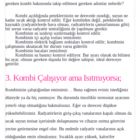
gereken kombi bakımında takip edilmesi gereken adımlar nelerdir?
Kombi açıldığında peteklerinizin ne derecede ısındığı, suyun ne
kadar sıcak aktığı kontrol edilir. Eğer kombiden değil, peteklerden
kaynaklı (radyatörlerde hava olması, radyatörlerin çamurlanması gibi)
bir sorun varsa radyatör temizliğinin de yapılması gerekir.
Kombinin su sızdırıp sızdırmadığı kontrol edilir.
Kombinin içi açılıp tozları temizlenir.
Kombinin elektrik bağlantı noktaları kontrol edilir; kombinin
çalışmasını aksatacak bir durum varsa giderilir.
Kombinin bacaları temizlenir.
Kombinin su basıncı kontrol ediliyor. Bar ayarı olarak da bilinen
bu ayar, olması gereken dışında bir değere sahipse, ideal dereceye
getirilir.
3. Kombi Çalışıyor ama Isıtmıyorsa;
Kombinizin çalıştığından eminsiniz… Buna rağmen eviniz istediğiniz
düzeyde ya da hiç ısınmıyor. Bu durumda öncelikle termostat ayarının
yeterli olup olmadığına bakmalısınız. Eğer ısı derecesi düşükse
yükseltebilirsiniz. Radyatörlerin giriş-çıkış vanalarının kapalı olması da
sıcak suyun tesisat içerisinde dolaşmasına ve cihazın ısıtma görevini
yerine getirmesine engel olur. Bu nedenle radyatör vanalarının açık
olduğundan emin olmalısınız. Sıcaklık ayarı yüksek, kalorifer