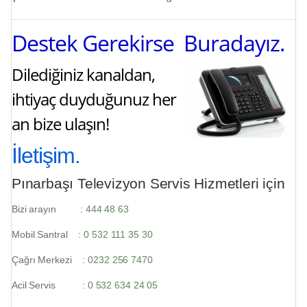
Destek Gerekirse Buradayız.
Dilediğiniz kanaldan,
ihtiyaç duyduğunuz her
an bize ulaşın!
İletişim.
Pınarbaşı Televizyon Servis Hizmetleri için
Bizi arayın :
444 48 63
Mobil Santral :
0 532 111 35 30
Çağrı Merkezi :
0232 256 7470
Acil Servis :
0 532 634 24 05