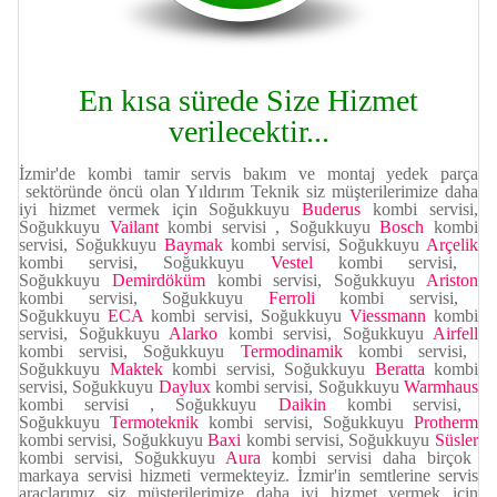
En kısa sürede Size Hizmet
verilecektir...
İzmir'de kombi tamir servis bakım ve montaj yedek parça
sektöründe öncü olan Yıldırım Teknik siz müşterilerimize daha
iyi hizmet vermek için Soğukkuyu
Buderus
kombi servisi,
Soğukkuyu
Vailant
kombi servisi , Soğukkuyu
Bosch
kombi
servisi, Soğukkuyu
Baymak
kombi servisi, Soğukkuyu
Arçelik
kombi servisi, Soğukkuyu
Vestel
kombi servisi,
Soğukkuyu
Demirdöküm
kombi servisi, Soğukkuyu
Ariston
kombi servisi, Soğukkuyu
Ferroli
kombi servisi,
Soğukkuyu
ECA
kombi servisi, Soğukkuyu
Viessmann
kombi
servisi, Soğukkuyu
Alarko
kombi servisi, Soğukkuyu
Airfell
kombi servisi, Soğukkuyu
Termodinamik
kombi servisi,
Soğukkuyu
Maktek
kombi servisi, Soğukkuyu
Beratta
kombi
servisi, Soğukkuyu
Daylux
kombi servisi, Soğukkuyu
Warmhaus
kombi servisi
, Soğukkuyu
Daikin
kombi servisi,
Soğukkuyu
Termoteknik
kombi servisi, Soğukkuyu
Protherm
kombi servisi, Soğukkuyu
Baxi
kombi servisi, Soğukkuyu
Süsler
kombi servisi, Soğukkuyu
Aura
kombi servisi daha birçok
markaya servisi hizmeti vermekteyiz. İzmir'in semtlerine servis
araçlarımız siz müşterilerimize daha iyi hizmet vermek için