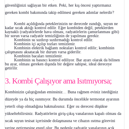
güvenliğinizi sağlayan bir etken. Peki, her kış öncesi yaptırmanız
gereken kombi bakımında takip edilmesi gereken adımlar nelerdir?
Kombi açıldığında peteklerinizin ne derecede ısındığı, suyun ne
kadar sıcak aktığı kontrol edilir. Eğer kombiden değil, peteklerden
kaynaklı (radyatörlerde hava olması, radyatörlerin çamurlanması gibi)
bir sorun varsa radyatör temizliğinin de yapılması gerekir.
Kombinin su sızdırıp sızdırmadığı kontrol edilir.
Kombinin içi açılıp tozları temizlenir.
Kombinin elektrik bağlantı noktaları kontrol edilir; kombinin
çalışmasını aksatacak bir durum varsa giderilir.
Kombinin bacaları temizlenir.
Kombinin su basıncı kontrol ediliyor. Bar ayarı olarak da bilinen
bu ayar, olması gereken dışında bir değere sahipse, ideal dereceye
getirilir.
3. Kombi Çalışıyor ama Isıtmıyorsa;
Kombinizin çalıştığından eminsiniz… Buna rağmen eviniz istediğiniz
düzeyde ya da hiç ısınmıyor. Bu durumda öncelikle termostat ayarının
yeterli olup olmadığına bakmalısınız. Eğer ısı derecesi düşükse
yükseltebilirsiniz. Radyatörlerin giriş-çıkış vanalarının kapalı olması da
sıcak suyun tesisat içerisinde dolaşmasına ve cihazın ısıtma görevini
yerine getirmesine engel olur. Bu nedenle radyatör vanalarının açık