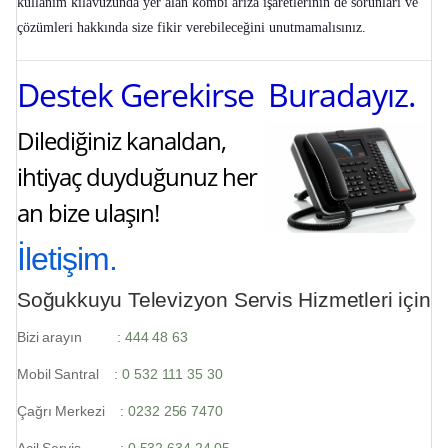
kullanım kılavuzunda yer alan
kombi arıza işaretlerinin
de sorunları ve
çözümleri hakkında size fikir verebileceğini unutmamalısınız.
Destek Gerekirse Buradayız.
Dilediğiniz kanaldan,
ihtiyaç duyduğunuz her
an bize ulaşın!
İletişim.
Soğukkuyu Televizyon Servis Hizmetleri için
Bizi arayın :
444 48 63
Mobil Santral :
0 532 111 35 30
Çağrı Merkezi :
0232 256 7470