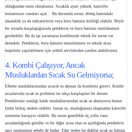
olduğundan emin olmalısınız. Sıcaklık ayarı yüksek, kalorifer
tesisatınızın vanaları açık… Bu durumda sorun; dönüş hattındaki
tıkanıklık ya da radyatörlerin veya boru hattının kirliliği olabilir. Böyle
bir sorunla karşılaştığınızda peteklerin ve boru hattının temizlenmesi
gerekebilir. Bu da işe yaramazsa kombinizde teknik bir sorun var
demektir. Peteklerin, boru hattının temizlenmesi ve teknik arıza
tespitinin yapılabilmesi için yetkili servislerden yardım alabilirsiniz.
4. Kombi Çalışıyor, Ancak
Musluklardan Sıcak Su Gelmiyorsa;
Elbette musluklarınızdan sıcacık su akması da kombiniz görevi.
Kombi
arızalarında sıcak su problemi
ise sıkça karşılaşılan bir durum.
Petekleriniz ısındığı halde musluklarınızdan sıcak su akmıyorsa bunun
farklı birkaç nedeni olabilir. Isınan su, musluğunuza ulaşmadan kalorifer
sistemine karışıyor olabilir. Bu sorun genellikle üç yollu vana
arızalandığında görülür ve bir diğer arıza olan su açıldığında peteklerin
aşırı ısınmasının sebebi de budur. Eğer neden bu değilse sıcak su hattına