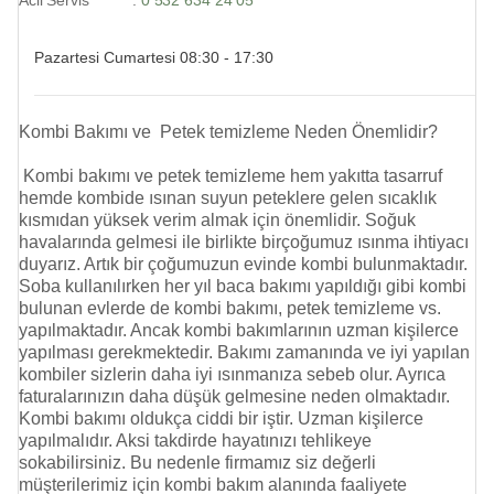
Acil Servis :
0 532 634 24 05
Pazartesi Cumartesi 08:30 - 17:30
Kombi Bakımı ve Petek temizleme Neden Önemlidir?
Kombi bakımı ve
petek temizleme
hem yakıtta tasarruf
hemde kombide ısınan suyun peteklere gelen sıcaklık
kısmıdan yüksek verim almak için önemlidir. Soğuk
havalarında gelmesi ile birlikte birçoğumuz ısınma ihtiyacı
duyarız. Artık bir çoğumuzun evinde kombi bulunmaktadır.
Soba kullanılırken her yıl baca bakımı yapıldığı gibi kombi
bulunan evlerde de kombi bakımı,
petek temizleme
vs.
yapılmaktadır. Ancak kombi bakımlarının uzman kişilerce
yapılması gerekmektedir. Bakımı zamanında ve iyi yapılan
kombiler sizlerin daha iyi ısınmanıza sebeb olur. Ayrıca
faturalarınızın daha düşük gelmesine neden olmaktadır.
Kombi bakımı oldukça ciddi bir iştir. Uzman kişilerce
yapılmalıdır. Aksi takdirde hayatınızı tehlikeye
sokabilirsiniz. Bu nedenle firmamız siz değerli
müşterilerimiz için kombi bakım alanında faaliyete