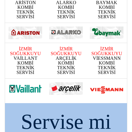
ARİSTON
ALARKO
BAYMAK
KOMBİ
KOMBİ
KOMBİ
TEKNİK
TEKNİK
TEKNİK
SERVİSİ
SERVİSİ
SERVİSİ
İZMİR
İZMİR
İZMİR
SOĞUKKUYU
SOĞUKKUYU
SOĞUKKUYU
VAİLLANT
ARÇELİK
VİESSMANN
KOMBİ
KOMBİ
KOMBİ
TEKNİK
TEKNİK
TEKNİK
SERVİSİ
SERVİSİ
SERVİSİ
Servise mi