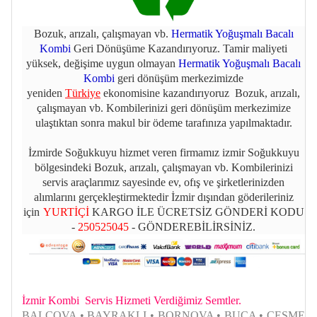
Bozuk, arızalı, çalışmayan vb.
Hermatik Yoğuşmalı Bacalı
Kombi
Geri Dönüşüme Kazandırıyoruz. Tamir maliyeti
yüksek, değişime uygun olmayan
Hermatik Yoğuşmalı Bacalı
Kombi
geri dönüşüm merkezimizde
yeniden
Türkiye
ekonomisine kazandırıyoruz Bozuk, arızalı,
çalışmayan vb. Kombilerinizi geri dönüşüm merkezimize
ulaştıktan sonra makul bir ödeme tarafınıza yapılmaktadır.
İzmirde Soğukkuyu hizmet veren firmamız izmir Soğukkuyu
bölgesindeki Bozuk, arızalı, çalışmayan vb. Kombilerinizi
servis araçlarımız sayesinde ev, ofış ve şirketlerinizden
alımlarını gerçekleştirmektedir İzmir dışından göderileriniz
için
YURTİÇİ
KARGO İLE ÜCRETSİZ GÖNDERİ KODU
-
250525045
- GÖNDEREBİLİRSİNİZ.
İzmir Kombi Servis Hizmeti Verdiğimiz Semtler.
BALÇOVA • BAYRAKLI • BORNOVA • BUCA • CEŞME