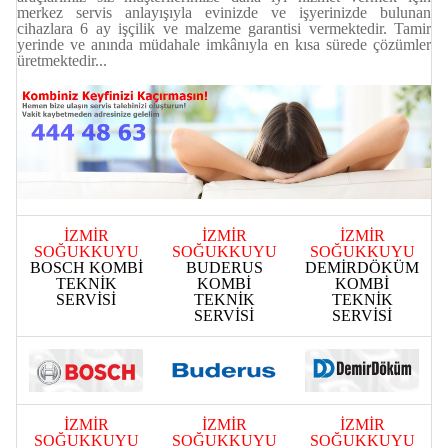
merkez servis anlayışıyla evinizde ve işyerinizde bulunan
cihazlara 6 ay işçilik ve malzeme garantisi vermektedir. Tamir
yerinde ve anında müdahale imkânıyla en kısa sürede çözümler
üretmektedir...
İZMİR
İZMİR
İZMİR
SOĞUKKUYU
SOĞUKKUYU
SOĞUKKUYU
BOSCH KOMBİ
BUDERUS
DEMİRDÖKÜM
TEKNİK
KOMBİ
KOMBİ
SERVİSİ
TEKNİK
TEKNİK
SERVİSİ
SERVİSİ
İZMİR
İZMİR
İZMİR
SOĞUKKUYU
SOĞUKKUYU
SOĞUKKUYU