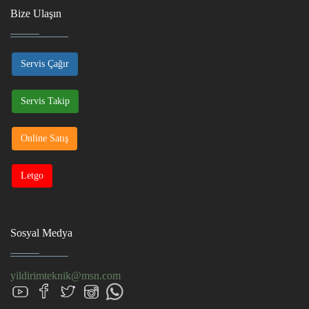
Bize Ulaşın
Servis Çağır
Servis Takip
Online Satış
Letgo
Sosyal Medya
yildirimteknik@msn.com