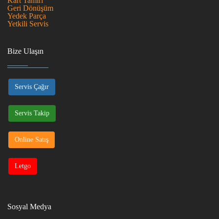
Kart Tamiri
Geri Dönüşüm
Yedek Parça
Yetkili Servis
Bize Ulaşın
Servis Çağır
Servis Takip
Online Satış
Letgo
Sosyal Medya