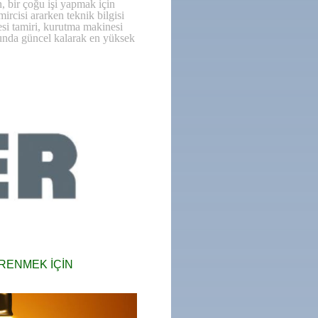
, bir çoğu işi yapmak için
rcisi ararken teknik bilgisi
esi tamiri, kurutma makinesi
usunda güncel kalarak en yüksek
ĞRENMEK İÇİN