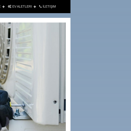
E
EV ALETLERI
İLETIŞIM