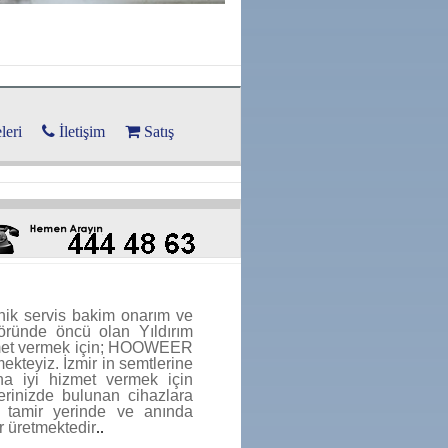
leri
İletişim
Satış
knik servis bakim onarım ve
öründe öncü olan Yıldırım
met vermek i
çin; HOOWEER
ekteyiz. İzmir in semtlerine
aha iyi hizmet vermek için
erinizde bulunan cihazlara
r tamir yerinde ve anında
 üretmektedir
..