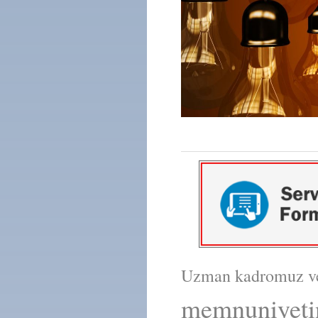
Uzman kadromuz ve 
memnuniyetin