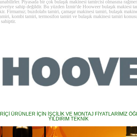
abilirler. Piyasada bir çok bulaşık makinesi tamircisi olmasına rağmen
zveriye sahip değildir. Bu yüzden İzmir'de Hooweer bulaşık makiesi tami
ekir. Firmamız; buzdolabı tamiri, çamaşır makinesi tamiri, bulaşık makin
n tamiri, kombi tamiri, termosifon tamiri ve bulaşık makinesi tamiri kon
sahiptir.
RİÇİ ÜRÜNLER İÇİN İŞÇİLİK VE MONTAJ FİYATLARİMİZ Ö
YILDIRIM TEKNİK