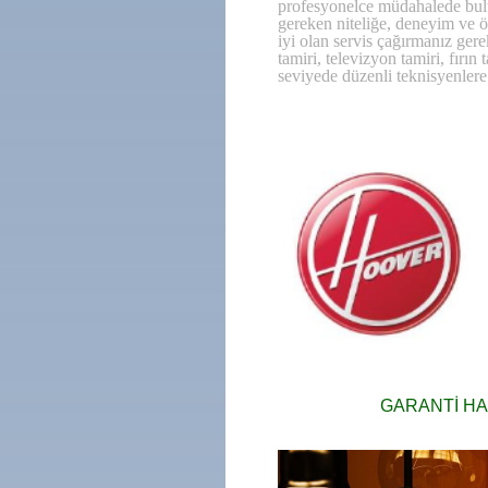
profesyonelce müdahalede bulun
gereken niteliğe, deneyim ve ö
iyi olan servis çağırmanız ger
tamiri, televizyon tamiri, fırı
seviyede düzenli teknisyenlere 
GARANTİ HA