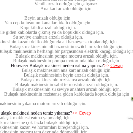
Ventil arızalı olduğu için çalışmaz.
Ana kart arızalı olduğu için.
Beyin arızalı olduğu için.
Yan cep kutusunun kanalları tıkalı olduğu için.
Kapı kilidi arızalı olduğu için.
ile giden kablolarda çıkmış ya da kopukluk olduğu için.
Su seviye anahtarı arızalı olduğu için.
inesinin kazanı delik olduğunda alt hazneye su toplandığı için.
Bulaşık makinesinin alt haznesinin switch arızalı olduğu için.
ulaşık makinesinin herhangi bir parçasından elektrik kaçağı olduğu içi
Bulaşık makinesinin pompa motoru arızalı olduğu için.
Bulaşık makinesinin pompa motorunda tıkalı olduğu için.
Hooweer Bulaşık makinesi neden ısıtma yapmaz?
>>
Cevap
Bulaşık makinesinin ana kart arızalı olduğu için.
Bulaşık makinesinin beyin arızalı olduğu için.
Bulaşık makinesinin rezistansı arızalı olduğu için.
Bulaşık makinesinin sabit termostatı arızalı olduğu için.
Bulaşık makinesinin su seviye anahtarı arızalı olduğu için.
Bulaşık makinesinin rezistansa giden kablolarda kopuk olduğu için
makinesinin yıkama motoru arızalı olduğu için.
laşık makinesi neden temiz yıkamaz?
>>
Cevap
ulaşık makinesi ısıtma yapmadığı için.
k makinesine çok fazla bulaşık atıldığı için.
kinesinin kazan ve hortumları kireçlendiği için.
akinesinin motoru tam devrinde dönmediği için.