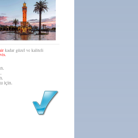
ir
kadar güzel ve kaliteli
vis.
in.
.
n.
u için.