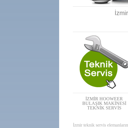
İzmi
İZMİR HOOWEER
BULAŞIK MAKİNESİ
TEKNİK SERVİS
İzmir teknik servis elemanları