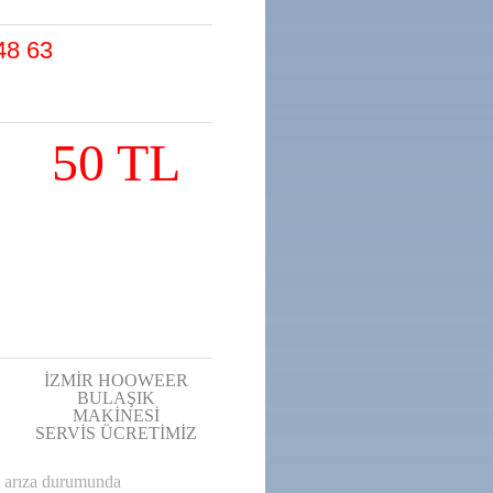
48 63
50 TL
İZMİR HOOWEER
BULAŞIK
MAKİNESİ
SERVİS ÜCRETİMİZ
ne arıza durumunda