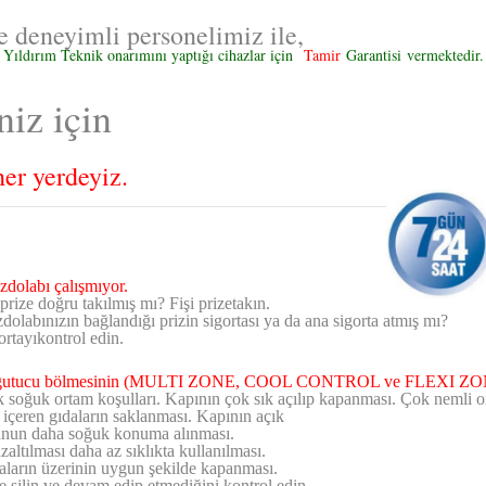
deneyimli personelimiz ile,
Yıldırım Teknik onarımını yaptığı cihazlar için
Tamir
Garantisi
vermektedir.
iz için
er yerdeyiz.
zdolabı çalışmıyor.
 prize doğru takılmış mı? Fişi prizetakın.
dolabınızın bağlandığı prizin sigortası ya da ana sigorta atmış mı?
ortayıkontrol edin.
ğutucu bölmesinin (MULTI ZONE, COOL CONTROL ve FLEXI ZONE)
 soğuk ortam koşulları. Kapının çok sık açılıp kapanması. Çok nemli o
ı içeren gıdaların saklanması. Kapının açık
unun daha soğuk
konuma alınması.
altılması daha az sıklıkta kullanılması.
aların üzerinin uygun şekilde kapanması.
e silin ve devam edip etmediğini kontrol edin.