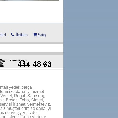
leri
İletişim
Satış
ntajı yedek parça
lerimize daha iyi hizmet
, Vestel, Regal, Samsung,
it, Bosch, Teba, Simtel,
servisi hizmeti vermekteyiz.
siz müşterilerimize daha iyi
nizde ve işyerinizde
ermektedir. Tamir yerinde