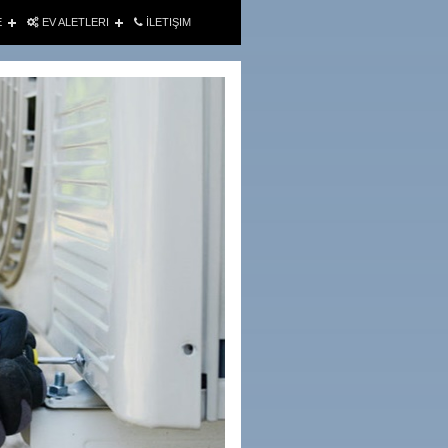
E
EV ALETLERI
İLETIŞIM