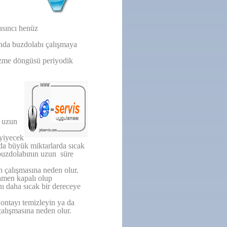
asıncı henüz
unda buzdolabı çalışmaya
özme döngüsü periyodik
a uzun
 yiyecek
da büyük miktarlarda sıcak
 buzdolabının uzun süre
n çalışmasına neden olur.
mamen kapalı olup
nı daha sıcak bir dereceye
Contayı temizleyin ya da
çalışmasına neden olur.