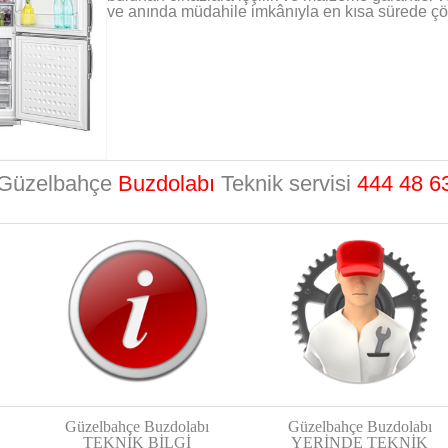
ve anında müdahile imkânıyla en kısa sürede çö
Güzelbahçe
Buzdolabı
Teknik servisi
444 48 6
Güzelbahçe Buzdolabı
Güzelbahçe Buzdolabı
TEKNİK BİLGİ
YERİNDE TEKNİK