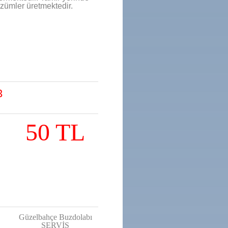
zümler üretmektedir.
3
50 TL
Güzelbahçe Buzdolabı
SERVİS