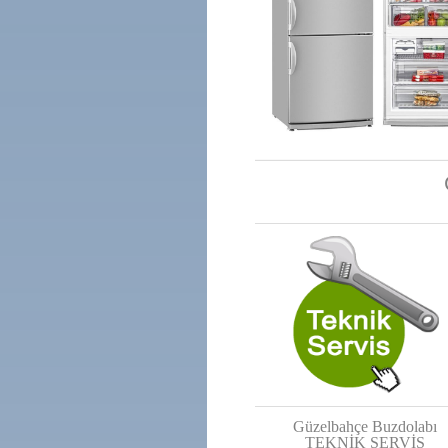
Güzelbahçe Buzdolabı
TEKNİK SERVİS