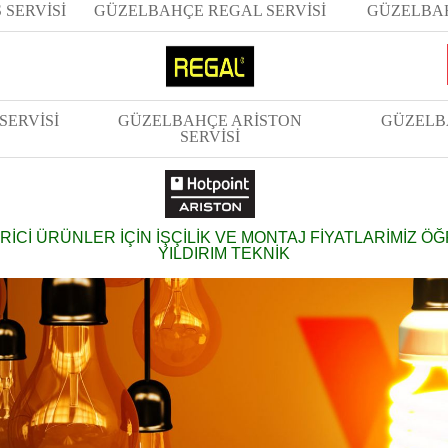
SERVİSİ
GÜZELBAHÇE REGAL SERVİSİ
GÜZELBAH
SERVİSİ
GÜZELBAHÇE ARİSTON
GÜZELB
SERVİSİ
RİCİ ÜRÜNLER İÇİN İŞÇİLİK VE MONTAJ FİYATLARİMİZ Ö
YILDIRIM TEKNİK