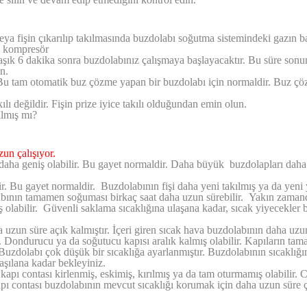
eya fişin çıkarılıp takılmasında buzdolabı soğutma sistemindeki gazın b
n kompresör
laşık 6 dakika sonra buzdolabınız çalışmaya başlayacaktır. Bu süre son
n.
Bu tam otomatik buz çözme yapan bir buzdolabı için normaldir. Buz ç
kılı değildir. Fişin prize iyice takılı olduğundan emin olun.
ılmış mı?
un çalışıyor.
daha geniş olabilir. Bu gayet normaldir. Daha büyük buzdolapları dah
ir. Bu gayet normaldir. Buzdolabının fişi daha yeni takılmış ya da yeni
bının tamamen soğuması birkaç saat daha uzun sürebilir. Yakın zaman
labilir. Güvenli saklama sıcaklığına ulaşana kadar, sıcak yiyecekler
da uzun süre açık kalmıştır. İçeri giren sıcak hava buzdolabının daha uzu
. Dondurucu ya da soğutucu kapısı aralık kalmış olabilir. Kapıların ta
Buzdolabı çok düşük bir sıcaklığa ayarlanmıştır. Buzdolabının sıcaklığı
aşılana kadar bekleyiniz.
pı contası kirlenmiş, eskimiş, kırılmış ya da tam oturmamış olabilir. 
apı contası buzdolabının mevcut sıcaklığı korumak için daha uzun süre 