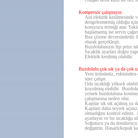
Kompresör çalışmıyor
.
Ani elektrik kesilmesinde v
dengelenmemiş olduğu içi
koruyucu termiği atar. Yak
başlamamış ise servis çağırı
Buz çözme devresindedir. 
olarak gerçekleşir.
Buzdolabınızın fişi prize ta
Sıcaklık ayarları doğru yap
Elektrik kesilmiş olabilir.
Buzdolabı çok sık ya da çok uz
Yeni ürününüz, eskisinden 
süre çalışır.
Oda sıcaklığı yüksek olabil
koyulmuş olabilir. Buzdola
yemek buzdolabına konmuş o
çalışmasına neden olur.
Kapılar sık sık açılmış ya 
Kapıları daha seyrek açınız
olmadığını kontrol ediniz. 
ayarlayın ve bu sıcaklığa ul
Soğutucu ya da dondurucu ka
değiştirin. Hasarlı/kopuk k