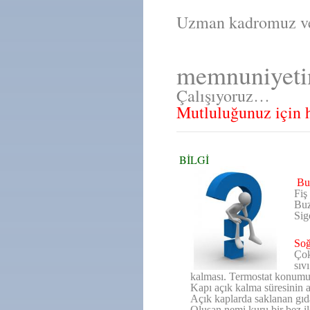
Uzman kadromuz ve 
memnuniyetin
Çalışıyoruz…
Mutluluğunuz için h
BİLGİ
Bu
Fiş
Buz
Sig
So
Çok
sıv
kalması. Termostat konum
Kapı açık kalma süresinin az
Açık kaplarda saklanan gıd
Oluşan nemi kuru bir bez il