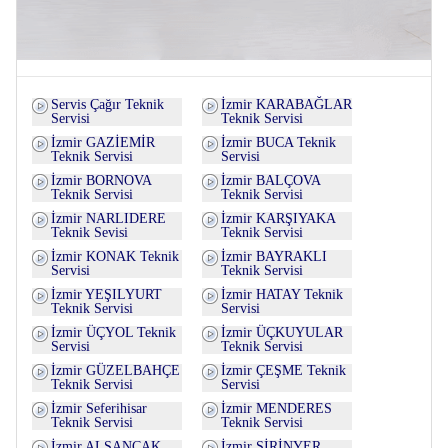
Servis Çağır Teknik
İzmir KARABAĞLAR
Servisi
Teknik Servisi
İzmir GAZİEMİR
İzmir BUCA Teknik
Teknik Servisi
Servisi
İzmir BORNOVA
İzmir BALÇOVA
Teknik Servisi
Teknik Servisi
İzmir NARLIDERE
İzmir KARŞIYAKA
Teknik Sevisi
Teknik Servisi
İzmir KONAK Teknik
İzmir BAYRAKLI
Servisi
Teknik Servisi
İzmir YEŞILYURT
İzmir HATAY Teknik
Teknik Servisi
Servisi
İzmir ÜÇYOL Teknik
İzmir ÜÇKUYULAR
Servisi
Teknik Servisi
İzmir GÜZELBAHÇE
İzmir ÇEŞME Teknik
Teknik Servisi
Servisi
İzmir Seferihisar
İzmir MENDERES
Teknik Servisi
Teknik Servisi
İzmir ALSANCAK
İzmir ŞİRİNYER