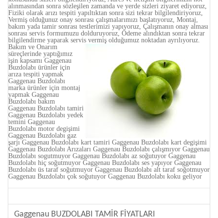
alınmasından sonra sözleşilen zamanda ve yerde sizleri ziyaret ediyoruz,
Fiziki olarak arızı tespiti yapıltıktan sonra sizi tekrar bilgilendiriyoruz,
Vermiş olduğunuz onay sonrası çalışmalarımızı başlatıyoruz, Montaj,
bakım yada tamir sonrası testlerimizi yapıyoruz, Çalışmanın onay alması
sonrası servis formumuzu dolduruyoruz, Ödeme alındıktan sonra tekrar
bilgilendirme yaparak servis vermiş olduğumuz noktadan ayrılıyoruz.
Bakım ve Onarım
süreçlerinde yaptığımız
işin kapsamı Gaggenau
Buzdolabı ürünler için
arıza tespiti yapmak
Gaggenau Buzdolabı
marka ürünler için montaj
yapmak Gaggenau
Buzdolabı bakım
Gaggenau Buzdolabı tamiri
Gaggenau Buzdolabı yedek
temini Gaggenau
Buzdolabı motor degişimi
Gaggenau Buzdolabı gaz
şarjı Gaggenau Buzdolabı kart tamiri Gaggenau Buzdolabı kart degişimi
Gaggenau Buzdolabı Arızaları Gaggenau Buzdolabı çalışmıyor Gaggenau
Buzdolabı sogutmuyor Gaggenau Buzdolabı az soğutuyor Gaggenau
Buzdolabı hiç soğutmuyor Gaggenau Buzdolabı ses yapıyor Gaggenau
Buzdolabı üs taraf soğutmuyor Gaggenau Buzdolabı alt taraf soğotmuyor
Gaggenau Buzdolabı çok soğutuyor Gaggenau Buzdolabı koku geliyor
Gaggenau BUZDOLABI TAMİR FİYATLARI