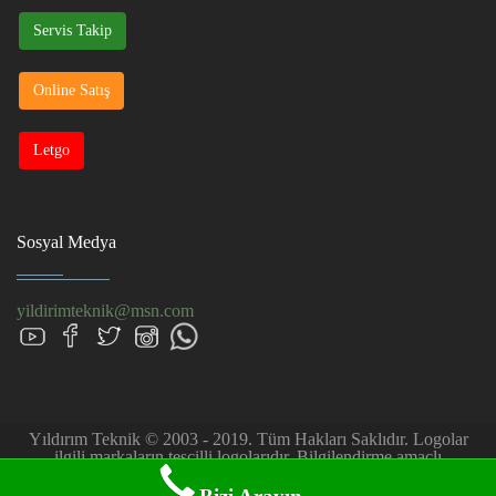
Servis Takip
Online Satış
Letgo
Sosyal Medya
yildirimteknik@msn.com
Yıldırım Teknik © 2003 - 2019. Tüm Hakları Saklıdır. Logolar
ilgili markaların tescilli logolarıdır. Bilgilendirme amaçlı
kullanılmıştır. Firmamız müşteri talebi üzerine özel servis hizmeti
sağlar.