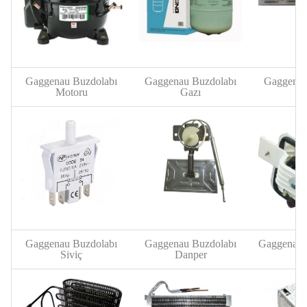
Gaggenau Buzdolabı
Gaggenau Buzdolabı
Gaggenau
Motoru
Gazı
K
Gaggenau Buzdolabı
Gaggenau Buzdolabı
Gaggenau 
Siviç
Danper
F