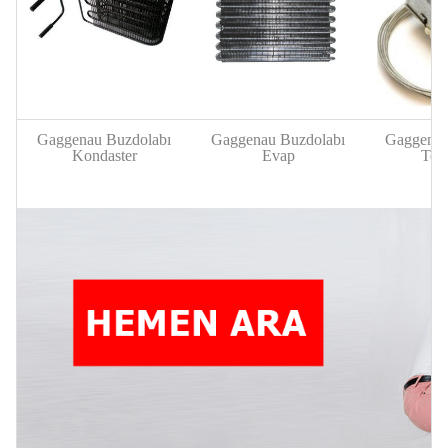
Gaggenau Buzdolabı
Gaggenau Buzdolabı
Gaggenau
Kondaster
Evap
Ter