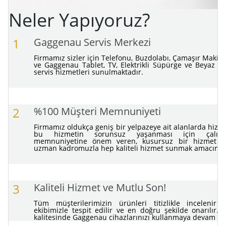
Neler Yapıyoruz?
1
Gaggenau Servis Merkezi
Firmamız sizler için Telefonu, Buzdolabı, Çamaşır Makine
ve Gaggenau Tablet, TV, Elektrikli Süpürge ve Beyaz Eş
servis hizmetleri sunulmaktadır.
2
%100 Müşteri Memnuniyeti
Firmamız oldukça geniş bir yelpazeye ait alanlarda hizme
bu hizmetin sorunsuz yaşanması için çalışma
memnuniyetine önem veren, kusursuz bir hizmet s
uzman kadromuzla hep kaliteli hizmet sunmak amacımız
3
Kaliteli Hizmet ve Mutlu Son!
Tüm müşterilerimizin ürünleri titizlikle incelenir
ekibimizle tespit edilir ve en doğru şekilde onarılır. B
kalitesinde Gaggenau cihazlarınızı kullanmaya devam ed