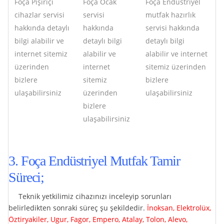
Foça Pişiriçi
Foça Ocak
Foça Endüstriyel
cihazlar servisi
servisi
mutfak hazırlık
hakkında detaylı
hakkında
servisi hakkında
bilgi alabilir ve
detaylı bilgi
detaylı bilgi
internet sitemiz
alabilir ve
alabilir ve internet
üzerinden
internet
sitemiz üzerinden
bizlere
sitemiz
bizlere
ulaşabilirsiniz
üzerinden
ulaşabilirsiniz
bizlere
ulaşabilirsiniz
3. Foça Endüstriyel Mutfak Tamir
Süreci;
Teknik yetkilimiz cihazınızı inceleyip sorunları
belirledikten sonraki süreç şu şekildedir.
İnoksan, Elektrolüx,
Öztiryakiler, Ugur, Fagor, Empero, Atalay, Tolon, Alevo,