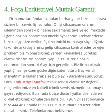
4. Foça Endüstriyel Mutfak Garanti;
Firmamız tarafından sunulan herhangi bir hizmet sonrası
sizlere bir servis fişi sunulur. O fişi cihazınızın onarım
işleminden sonraki bir sene saklamanız tavsiye edilmektedir.
Eğer cihazınız onarımdan önceki aynı sorunu tekrar ederse
bize ulaşıp size verilen fiş üzerindeki numarayı söylediğiniz
takdirde arkadaşlarımız gelip cihazınızı kontrol eder ve eğer
problem bizim onardığımız yerden kaynaklıysa ücretsiz
olarak cihazınızın onarımı yapılır. Bu süreç cihazın
onarımından sonraki 6 ay için geçerlidir. Biz firma olarak
yaptığımız işe özen gösterdiğimizden ötürü 6 ay kendi
insiyatifimizi kullanarak size bu 6 aylık garantiyi sunuyoruz.
Foça
Endüstriyel Mutfak
teknik servisi olarak siz değerli
müşterilerimize en kaliteli teknik servis hizmetini sunmaya
gayret ediyoruz. Bu sırada bütçe dostu fiyatlandırmada en
dikkat ettiğimiz konulardan birisidir. 7 gün 24 saat boyunca
bize
444 48 63
yada
0532 111 3530
numaraları üzerinden
ulaşabilirsiniz. Telefonlarınızı bekliyoruz.