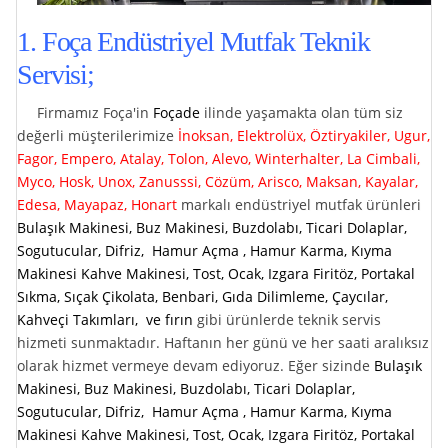
1. Foça Endüstriyel Mutfak Teknik
Servisi;
Firmamız Foça'in
Foçade
ilinde yaşamakta olan tüm siz
değerli müşterilerimize
İnoksan, Elektrolüx, Öztiryakiler, Ugur,
Fagor, Empero, Atalay, Tolon, Alevo, Winterhalter, La Cimbali,
Myco, Hosk, Unox, Zanusssi, Cözüm, Arisco, Maksan, Kayalar,
Edesa, Mayapaz, Honart
markalı endüstriyel mutfak ürünleri
Bulaşık Makinesi, Buz Makinesi, Buzdolabı, Ticari Dolaplar,
Sogutucular, Difriz, Hamur Açma , Hamur Karma, Kıyma
Makinesi Kahve Makinesi, Tost, Ocak, Izgara Firitöz, Portakal
Sıkma, Sıçak Çikolata, Benbari, Gıda Dilimleme, Çaycılar,
Kahveçi Takımları, ve fırın
gibi ürünlerde teknik servis
hizmeti sunmaktadır. Haftanın her günü ve her saati aralıksız
olarak hizmet vermeye devam ediyoruz. Eğer sizinde
Bulaşık
Makinesi, Buz Makinesi, Buzdolabı, Ticari Dolaplar,
Sogutucular, Difriz, Hamur Açma , Hamur Karma, Kıyma
Makinesi Kahve Makinesi, Tost, Ocak, Izgara Firitöz, Portakal