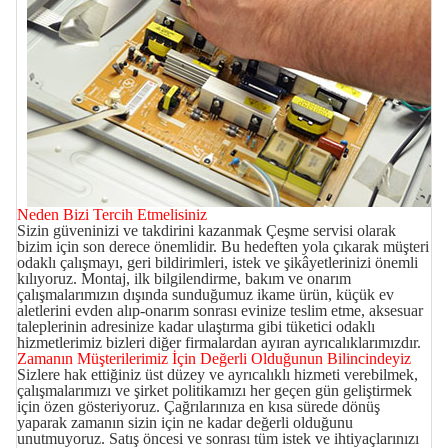
Neden Bizi Tercih Etmelisiniz
Sizin güveninizi ve takdirini kazanmak Çeşme
servisi
olarak
bizim için son derece önemlidir. Bu hedeften yola çıkarak müşteri
odaklı çalışmayı, geri bildirimleri, istek ve şikâyetlerinizi önemli
kılıyoruz. Montaj, ilk bilgilendirme, bakım ve onarım
çalışmalarımızın dışında sunduğumuz ikame ürün, küçük ev
aletlerini evden alıp-onarım sonrası evinize teslim etme, aksesuar
taleplerinin adresinize kadar ulaştırma gibi tüketici odaklı
hizmetlerimiz bizleri diğer firmalardan ayıran ayrıcalıklarımızdır.
Zamanın Müşterilerimiz İçin Değerli Olduğunun Bilincindeyiz
Sizlere hak ettiğiniz üst düzey ve ayrıcalıklı hizmeti verebilmek,
çalışmalarımızı ve şirket politikamızı her geçen gün geliştirmek
için özen gösteriyoruz. Çağrılarınıza en kısa sürede dönüş
yaparak zamanın sizin için ne kadar değerli olduğunu
unutmuyoruz. Satış öncesi ve sonrası tüm istek ve ihtiyaçlarınızı