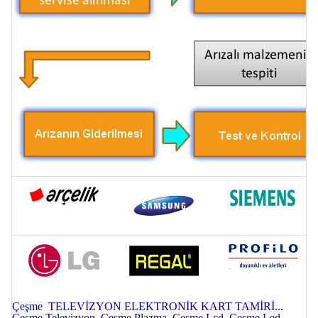
Çeşme TELEVİZYON ELEKTRONİK KART TAMİRİ...
Çeşme Televizyon, Çeşme Plazma, Çeşme Lcd, Çeşme Led,