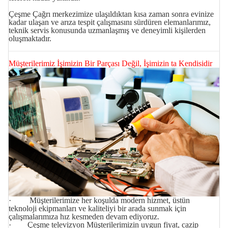
Çeşme Çağrı merkezimize ulaşıldıktan kısa zaman sonra evinize
kadar ulaşan ve arıza tespit çalışmasını sürdüren elemanlarımız,
teknik servis konusunda uzmanlaşmış ve deneyimli kişilerden
oluşmaktadır.
Müşterilerimiz İşimizin Bir Parçası Değil, İşimizin ta Kendisidir
· Müşterilerimize her koşulda modern hizmet, üstün
teknoloji ekipmanları ve kaliteliyi bir arada sunmak için
çalışmalarımıza hız kesmeden devam ediyoruz.
· Çeşme televizyon Müşterilerimizin uygun fiyat, cazip