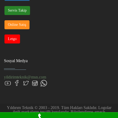
Servis Takip
Online Satış
Letgo
Sosyal Medya
yildirimteknik@msn.com
Yıldırım Teknik © 2003 - 2019. Tüm Hakları Saklıdır. Logolar
ilgili markaların tescilli logolarıdır. Bilgilendirme amaçlı
kullanılmıştır. Firmamız müşteri talebi üzerine özel servis hizmeti