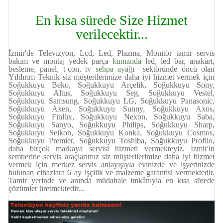
En kısa sürede Size Hizmet
verilecektir...
İzmir'de Televizyon, Lcd, Led, Plazma, Monitör tamir servis
bakım ve montaj yedek parça
kumanda
led, led bar, anakart,
besleme, panel, t-con,
tv sehpa ayağ
ı sektöründe öncü olan
Yıldırım Teknik siz müşterilerimize daha iyi hizmet vermek için
Soğukkuyu Beko, Soğukkuyu Arçelik, Soğukkuyu Sony,
Soğukkuyu Altus, Soğukkuyu Seg, Soğukkuyu Vestel,
Soğukkuyu Samsung, Soğukkuyu LG, Soğukkuyu Panasonic,
Soğukkuyu Axen, Soğukkuyu Sunny, Soğukkuyu Axos,
Soğukkuyu Finlüx, Soğukkuyu Nexon, Soğukkuyu Saba,
Soğukkuyu Sanyo, Soğukkuyu Philips, Soğukkuyu Sharp,
Soğukkuyu Seikon, Soğukkuyu Konka, Soğukkuyu Cosmos,
Soğukkuyu Premier, Soğukkuyu Toshiba, Soğukkuyu Profilo,
daha birçok markaya servisi hizmeti vermekteyiz. İzmir'in
semtlerine servis araçlarımız siz müşterilerimize daha iyi hizmet
vermek için merkez servis anlayışıyla evinizde ve işyerinizde
bulunan cihazlara 6 ay işçilik ve malzeme garantisi vermektedir.
Tamir yerinde ve anında müdahale imkânıyla en kısa sürede
çözümler üretmektedir...