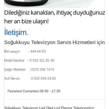
Dilediğiniz kanaldan, ihtiyaç duyduğunuz
her an bize ulaşın!
İletişim.
Soğukkuyu Televizyon Servis Hizmetleri için
Bizi arayın :
444 48 63
Mobil Santral :
0 532 111 35 30
Çağrı Merkezi :
0232 256 7470
Acil Servis :
0 532 634 24 05
Pazartesi Cumartesi 08:30 - 17:30
Soğukkuyu Televizyon Led Oled Lcd Plazma Televizyonlrın