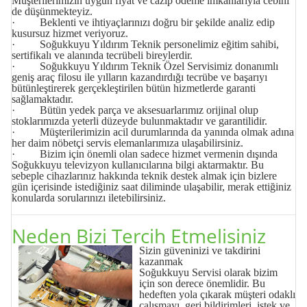
Müşterilerimizin uygun fiyat ve cazip ödeme imkânlarıyla cebini
de düşünmekteyiz.
· Beklenti ve ihtiyaçlarınızı doğru bir şekilde analiz edip
kusursuz hizmet veriyoruz.
· Soğukkuyu Yıldırım Teknik personelimiz eğitim sahibi,
sertifikalı ve alanında tecrübeli bireylerdir.
· Soğukkuyu Yıldırım Teknik Özel Servisimiz donanımlı
geniş araç filosu ile yılların kazandırdığı tecrübe ve başarıyı
bütünleştirerek gerçekleştirilen bütün hizmetlerde garanti
sağlamaktadır.
· Bütün yedek parça ve aksesuarlarımız orijinal olup
stoklarımızda yeterli düzeyde bulunmaktadır ve garantilidir.
· Müşterilerimizin acil durumlarında da yanında olmak adına
her daim nöbetçi servis elemanlarımıza ulaşabilirsiniz.
· Bizim için önemli olan sadece hizmet vermenin dışında
Soğukkuyu televizyon kullanıcılarına bilgi aktarmaktır. Bu
sebeple cihazlarınız hakkında teknik destek almak için bizlere
gün içerisinde istediğiniz saat diliminde ulaşabilir, merak ettiğiniz
konularda sorularınızı iletebilirsiniz.
Neden Bizi Tercih Etmelisiniz
Sizin güveninizi ve takdirini
kazanmak
Soğukkuyu
Servisi
olarak bizim
için son derece önemlidir. Bu
hedeften yola çıkarak müşteri odaklı
çalışmayı, geri bildirimleri, istek ve