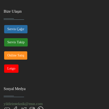
Bize Ulaşın
Servis Çağır
Servis Takip
Online Satış
Letgo
Sosyal Medya
yildirimteknik@msn.com