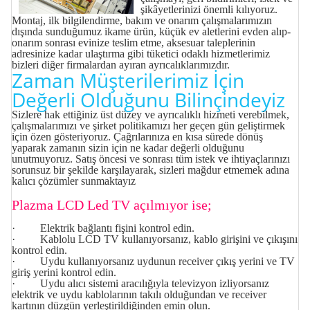
şikâyetlerinizi önemli kılıyoruz.
Montaj, ilk bilgilendirme, bakım ve onarım çalışmalarımızın
dışında sunduğumuz ikame ürün, küçük ev aletlerini evden alıp-
onarım sonrası evinize teslim etme, aksesuar taleplerinin
adresinize kadar ulaştırma gibi tüketici odaklı hizmetlerimiz
bizleri diğer firmalardan ayıran ayrıcalıklarımızdır.
Zaman Müşterilerimiz İçin
Değerli Olduğunu Bilinçindeyiz
Sizlere hak ettiğiniz üst düzey ve ayrıcalıklı hizmeti verebilmek,
çalışmalarımızı ve şirket politikamızı her geçen gün geliştirmek
için özen gösteriyoruz. Çağrılarınıza en kısa sürede dönüş
yaparak zamanın sizin için ne kadar değerli olduğunu
unutmuyoruz. Satış öncesi ve sonrası tüm istek ve ihtiyaçlarınızı
sorunsuz bir şekilde karşılayarak, sizleri mağdur etmemek adına
kalıcı çözümler sunmaktayız
Plazma LCD Led TV açılmıyor ise;
· Elektrik bağlantı fişini kontrol edin.
· Kablolu LCD TV kullanıyorsanız, kablo girişini ve çıkışını
kontrol edin.
· Uydu kullanıyorsanız uydunun receiver çıkış yerini ve TV
giriş yerini kontrol edin.
· Uydu alıcı sistemi aracılığıyla televizyon izliyorsanız
elektrik ve uydu kablolarının takılı olduğundan ve receiver
kartının düzgün yerleştirildiğinden emin olun.