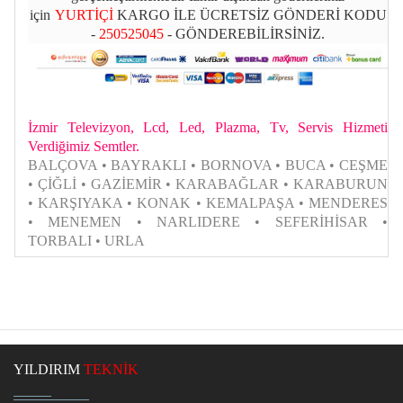
için
YURTİÇİ
KARGO İLE ÜCRETSİZ GÖNDERİ KODU
-
250525045
- GÖNDEREBİLİRSİNİZ.
İzmir Televizyon, Lcd, Led, Plazma, Tv, Servis Hizmeti
Verdiğimiz Semtler.
BALÇOVA • BAYRAKLI • BORNOVA • BUCA • CEŞME
• ÇİĞLİ • GAZİEMİR • KARABAĞLAR • KARABURUN
• KARŞIYAKA • KONAK • KEMALPAŞA • MENDERES
• MENEMEN • NARLIDERE • SEFERİHİSAR •
TORBALI • URLA
YILDIRIM
TEKNİK