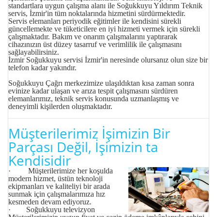
standartlara uygun çalışma alanı ile Soğukkuyu Yıldırım Teknik
servis, İzmir'in tüm noktalarında hizmetini sürdürmektedir.
Servis elemanları periyodik eğitimler ile kendisini sürekli
güncellemekte ve tüketicilere en iyi hizmeti vermek için sürekli
çalışmaktadır. Bakım ve onarım çalışmalarını yaptırarak
cihazınızın üst düzey tasarruf ve verimlilik ile çalışmasını
sağlayabilirsiniz.
İzmir Soğukkuyu servisi
İzmir'in neresinde olursanız olun size bir
telefon kadar yakındır.
Soğukkuyu Çağrı merkezimize ulaşıldıktan kısa zaman sonra
evinize kadar ulaşan ve arıza tespit çalışmasını sürdüren
elemanlarımız, teknik servis konusunda uzmanlaşmış ve
deneyimli kişilerden oluşmaktadır.
Müşterilerimiz İşimizin Bir
Parçası Değil, İşimizin ta
Kendisidir
· Müşterilerimize her koşulda
modern hizmet, üstün teknoloji
ekipmanları ve kaliteliyi bir arada
sunmak için çalışmalarımıza hız
kesmeden devam ediyoruz.
· Soğukkuyu televizyon