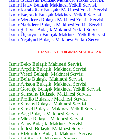
İzmir Hatay
Bulaşık
Makinesi Yetkili Servisi.
İzmir Karabağlar
Bulaşık
r Makinesi Yetkili Servisi.
İzmir Bayraklı
Bulaşık
Makinesi Yetkili Servisi.
İzmir Menderes
Bulaşık
Makinesi Yetkili Servisi.
İzmir Narlıdere
Bulaşık
Makinesi Yetkili Servisi.
İzmir Şirinyer
Bulaşık
Makinesi Yetkili Servisi.
İzmir Üçkuyular
Bulaşık
Makinesi Yetkili Servisi.
İzmir Yeşilyurt
Bulaşık
Makinesi Yetkili Servisi.
HİZMET VERDİGİMİZ MARKALAR
İzmir Beko Bulaşık Makinesi Servisi.
İzmir Arçelik
Bulaşık
Makinesi Servisi.
İzmir Vestel
Bulaşık
Makinesi Servisi.
İzmir Bohs
Bulaşık
Makinesi Servisi.
İzmir Ariston
Bulaşık
Makinesi Servisi.
İzmir Gorenje
Bulaşık
Makinesi Yetkili Servisi.
İzmir Samsung
Bulaşık
Makinesi Servisi.
İzmir Profilo
Bulaşık
r Makinesi Servisi.
İzmir Simens
Bulaşık
Makinesi Servisi.
İzmir Simtel
Bulaşık
Makinesi Yetkili Servisi.
İzmir Aeg
Bulaşık
Makinesi Servisi
.
İzmir Miele
Bulaşık
Makinesi Servisi
.
İzmir Altus
Bulaşık
Makinesi Servisi
İzmir İndesit
Bulaşık
Makinesi Servisi
İzmir Elektrolux
Bulaşık
Makinesi Servisi
İzmir Lg
Bulaşık
Makinesi Servisi