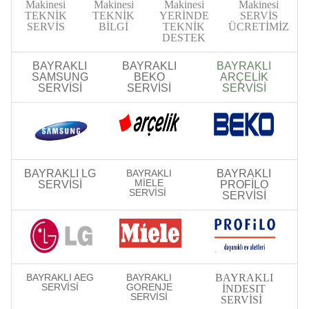
Makinesi
Makinesi
Makinesi
Makinesi
TEKNİK
TEKNİK
YERİNDE
SERVİS
SERVİS
BİLGİ
TEKNİK
ÜCRETİMİZ
DESTEK
BAYRAKLI
BAYRAKLI
BAYRAKLI
SAMSUNG
BEKO
ARÇELİK
SERVİSİ
SERVİSİ
SERVİSİ
BAYRAKLI LG
BAYRAKLI
BAYRAKLI
MİELE
SERVİSİ
PROFİLO
SERVİSİ
SERVİSİ
BAYRAKLI AEG
BAYRAKLI
BAYRAKLI
SERVİSİ
GORENJE
İNDESIT
SERVİSİ
SERVİSİ