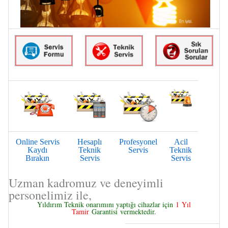
Online Servis
Hesaplı
Profesyonel
Acil
Kaydı
Teknik
Servis
Teknik
Bırakın
Servis
Servis
Uzman kadromuz ve deneyimli
personelimiz ile,
Yıldırım Teknik onarımını yaptığı cihazlar için
1 Yıl
Tamir
Garantisi
vermektedir.