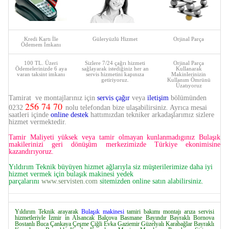
Kredi Kartı İle
Güleryüzlü Hizmet
Orjinal Parça
Ödemem İmkanı
100 TL. Üzeri
Sizlere 7/24 çağrı hizmeti
Orjinal Parça
Ödemelerinizde 6 aya
sağlayarak istediğiniz her an
Kullanarak
varan taksint imkanı
servis hizmetini kapınıza
Makinlerinizin
getiriyoruz.
Kullanım Ömrünü
Üzatıyoruz
Tamirat ve montajlarınız için
servis çağır
veya
iletişim
bölümünden
256 74 70
0232
nolu telefondan bize ulaşabilirsiniz. Ayrıca mesai
saatleri içinde
online destek
hattımızdan tekniker arkadaşlarımız sizlere
hizmet vermektedir.
Tamir Maliyeti yüksek veya tamir olmayan kunlanmadıgınız Bulaşık
makilerinizi geri dönüşüm merkezimizde Türkiye ekonimisine
kazandırıyoruz.
Yıldırım Teknik büyüyen hizmet ağlarıyla siz müşterilerimize daha iyi
hizmet vermek için bulaşık makinesi yedek
parçalarını
www.servisten.com
sitemizden online satın alabilirsiniz.
Yıldırım Teknik arayarak
Bulaşık makinesi
tamiri bakımı montajı arıza servisi
hizmetleriyle İzmir in Alsancak Balçova Basmane Bayındır Bayraklı Bornova
Bostanlı Buca Çankaya Çeşme Çiğli Evka Gaziemir Güzelyalı Karabağlar Bayraklı