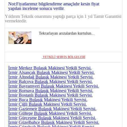
Not:Fiyatlarımız bilgilendirme amaçlıdır kesin fiyat
yapılan inceleme sonucu verilir
.
Yıldırım Teknik onarımını yaptığı parça için
1 yıl Tamir Garantisi
vermektedir.
Tekrarlayan arızalardan kurtulun...
YETKİLİ SERVİS BÖLGELERİ
İzmir Merkez Bulaşık Makinesi Yetkili Servisi.
İzmir Alsançak
Bulaşık
Makinesi Yetkili Servisi.
İzmir Altındağ
Bulaşık
Makinesi Yetkili Servisi.
İzmir Balçova
Bulaşık
Makinesi Yetkili Servisi.
İzmir Bayramyeri
Bulaşık
Makinesi Yetkili Servisi.
İzmir Bornava
Bulaşık
Makinesi Yetkili Servisi.
İzmir Bostanlı
Bulaşık
Makinesi Yetkili Servisi.
İzmir Buca
Bulaşık
Makinesi Yetkili Servisi.
İzmir Çiğli
Bulaşık
Makinesi Yetkili Servisi.
İzmir Gaziemeir
Bulaşık
Makinesi Yetkili Servisi.
İzmir Gültepe
Bulaşık
Makinesi Yetkili Servisi.
İzmir Gürçeşme
Bulaşık
Makinesi Yetkili Servisi.
İzmir Güzelbahçe
Bulaşık
Makinesi Yetkili Servisi.
İzmir Güzelyalı
Bulaşık
Makinesi Yetkili Servisi.