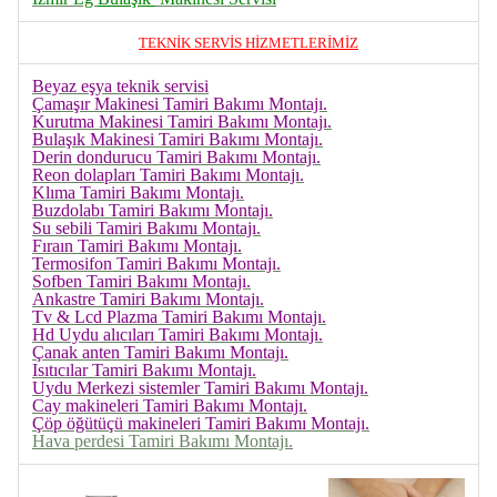
TEKNİK SERVİS HİZMETLERİMİZ
Beyaz eşya teknik servisi
Çamaşır Makinesi Tamiri Bakımı Montajı.
Kurutma Makinesi Tamiri Bakımı Montajı.
Bulaşık Makinesi Tamiri Bakımı Montajı.
Derin dondurucu Tamiri Bakımı Montajı.
Reon dolapları Tamiri Bakımı Montajı.
Klıma Tamiri Bakımı Montajı.
Buzdolabı Tamiri Bakımı Montajı.
Su sebili Tamiri Bakımı Montajı.
Fıraın Tamiri Bakımı Montajı.
Termosifon Tamiri Bakımı Montajı.
Sofben Tamiri Bakımı Montajı.
Ankastre Tamiri Bakımı Montajı.
Tv & Lcd Plazma Tamiri Bakımı Montajı.
Hd Uydu alıcıları Tamiri Bakımı Montajı.
Çanak anten Tamiri Bakımı Montajı.
Isıtıcılar Tamiri Bakımı Montajı.
Uydu Merkezi sistemler Tamiri Bakımı Montajı.
Cay makineleri Tamiri Bakımı Montajı.
Çöp öğütüçü makineleri Tamiri Bakımı Montajı.
Hava perdesi Tamiri Bakımı Montajı.