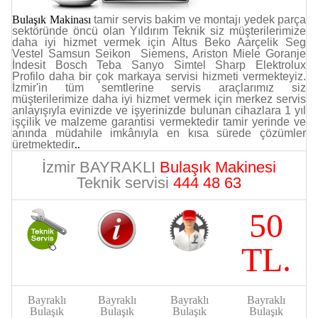
Bulaşık Makinası
tamir servis bakim ve montajı yedek parça
sektöründe öncü olan Yıldırım Teknik siz müşterilerimize
daha iyi hizmet vermek i
çin Altus Beko Aarçelik Seg
Vestel Samsun Seikon Siemens, Ariston Miele Goranje
İndesit Bosch Teba Sanyo Simtel Sharp Elektrolux
Profilo daha bir çok markaya servisi hizmeti vermekteyiz.
İzmir'in tüm semtlerine servis araçlarımız siz
müşterilerimize daha iyi hizmet vermek için merkez servis
anlayışıyla evinizde ve işyerinizde bulunan cihazlara 1 yıl
işçilik ve malzeme garantisi vermektedir tamir yerinde ve
anında müdahile imkânıyla en kısa sürede çözümler
üretmektedir
..
İzmir BAYRAKLI
Bulaşık Makinesi
Teknik servisi
444 48 63
50
TL.
Bayraklı
Bayraklı
Bayraklı
Bayraklı
Bulaşık
Bulaşık
Bulaşık
Bulaşık