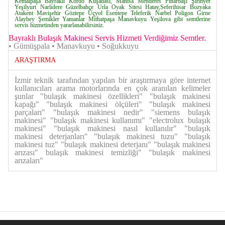
Kemalpaşa Bayraklı Kordo Kuşadası, Manisa Menderes Pınarbaşı Şirinyer
Yeşilyurt Narlıdere Güzelbahçe Urla Oyak Sitesi Hatay,Seferihisar Bozyaka
Atakent Mavişehir Göztepe Üçyol Esentepe Teleferik Narbel Poligon Girne
Alaybey Şemikler Yamanlar Mithatpaşa Manavkuyu Yeşilova gibi semtlerine
servis hizmetinden yararlanabilirsiniz.
Bayraklı Bulaşık Makinesi Servis Hizmeti Verdiğimiz Semtler.
• Gümüşpala • Manavkuyu • Soğukkuyu
ARAŞTIRMA
İzmir teknik tarafından yapılan bir araştırmaya göre internet
kullanıcıları arama motorlarında en çok aranılan kelimeler
şunlar "bulaşık makinesi özellikleri" "bulaşık makinesi
kapağı" "bulaşık makinesi ölçüleri" "bulaşık makinesi
parçaları" "bulaşık makinesi nedir" "siemens bulaşık
makinesi" "bulaşık makinesi kullanımı" "electrolux bulaşık
makinesi" "bulaşık makinesi nasıl kullanılır" "bulaşık
makinesi deterjanları" "bulaşık makinesi tuzu" "bulaşık
makinesi tuz" "bulaşık makinesi deterjanı" "bulaşık makinesi
arızası" bulaşık makinesi temizliği" "bulaşık makinesi
arızaları"