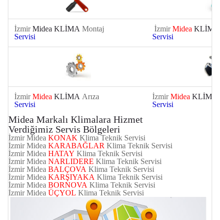
İzmir
Midea KLİMA
Montaj
İzmir
Midea
KLİMA
Servisi
Servisi
İzmir
Midea
KLİMA
Arıza
İzmir
Midea
KLİMA
Servisi
Servisi
Midea Markalı Klimalara Hizmet
Verdiğimiz Servis Bölgeleri
İzmir Midea
KONAK
Klima Teknik Servisi
İzmir Midea
KARABAĞLAR
Klima Teknik Servisi
İzmir Midea
HATAY
Klima Teknik Servisi
İzmir Midea
NARLIDERE
Klima Teknik Servisi
İzmir
Midea
BALÇOVA
Klima Teknik Servisi
İzmir
Midea
KARŞIYAKA
Klima Teknik Servisi
İzmir
Midea
BORNOVA
Klima Teknik Servisi
İzmir
Midea
ÜÇYOL
Klima Teknik Servisi