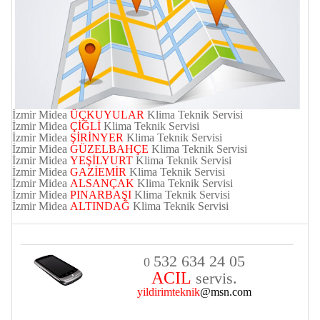
İzmir
Midea
ÜÇKUYULAR
Klima Teknik Servisi
İzmir
Midea
ÇİĞLİ
Klima Teknik Servisi
İzmir
Midea
ŞİRİNYER
Klima Teknik Servisi
İzmir
Midea
GÜZELBAHÇE
Klima Teknik Servisi
İzmir
Midea
YEŞİLYURT
Klima Teknik Servisi
İzmir
Midea
GAZİEMİR
Klima Teknik Servisi
İzmir
Midea
ALSANÇAK
Klima Teknik Servisi
İzmir
Midea
PINARBAŞI
Klima Teknik Servisi
İzmir
Midea
ALTINDAĞ
Klima Teknik Servisi
532 634 24 05
0
ACIL
servis.
yildirimteknik
@msn.com