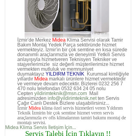
İzmir'de Merkez
Midea
Klima Servisi olarak Tamir
Bakım Montaj Yedek Parça sektöründe hizmet
vermekteyiz. İzmir'in bir çok semtine en kısa sürede
donanımlı araçlarımızla ve deneyimli Yetkili Servis
anlayışıyla hizmetveren Teknisyen Tekniker ve
stajyerlerimizle siz değerli müşterilerimize hizmet
vermekten mutluluk ve memnuniyet
duymaktayız
YILDIRM TEKNİK
Kurumsal kimliğiyle
yıllardır
Midea
markalı ürünlere hizmet vermektedir
ve vermeye devam edecektir. Bizlerei 0232 256 7
470 nolu telefondan 0532 634 24 05 nolu
Cepten
yildirimteknik@msn.com
Mail
adresimizden
info@yildirimteknik.net
ten Servis
Çağır Canlı Destek Bizlere ulaşabilirsiniz...
İzmir
Midea
klima özel servis hizmetleri veren Yıldırım
Teknik İzmirin bir çok semtine hizmet veren servis
araçlarımızla ev ofis klimalarının tamiri bakımı montaj de
montajı servisi.
Midea Klima Servis İletişim İçin...
Servis Talebi İçin Tıklayın !!