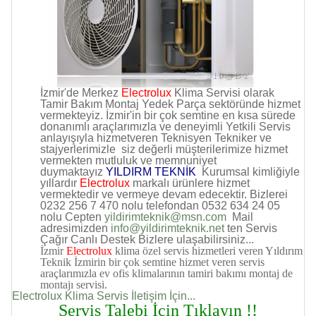
İzmir'de Merkez
Electrolux
Klima Servisi olarak
Tamir Bakım Montaj Yedek Parça sektöründe hizmet
vermekteyiz. İzmir'in bir çok semtine en kısa sürede
donanımlı araçlarımızla ve deneyimli Yetkili Servis
anlayışıyla hizmetveren Teknisyen Tekniker ve
stajyerlerimizle siz değerli müşterilerimize hizmet
vermekten mutluluk ve memnuniyet
duymaktayız
YILDIRM TEKNİK
Kurumsal kimliğiyle
yıllardır
Electrolux
markalı ürünlere hizmet
vermektedir ve vermeye devam edecektir. Bizlerei
0232 256 7 470 nolu telefondan 0532 634 24 05
nolu Cepten
yildirimteknik@msn.com
Mail
adresimizden
info@yildirimteknik.net
ten Servis
Çağır Canlı Destek Bizlere ulaşabilirsiniz...
İzmir
Electrolux
klima özel servis hizmetleri veren Yıldırım
Teknik İzmirin bir çok semtine hizmet veren servis
araçlarımızla ev ofis klimalarının tamiri bakımı montaj de
montajı servisi.
Electrolux Klima Servis İletişim İçin...
Servis Talebi İçin Tıklayın !!