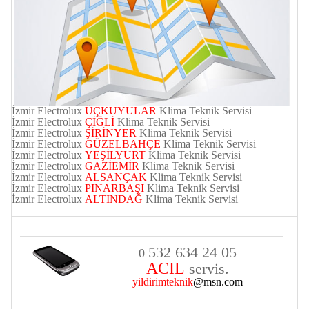
İzmir
Electrolux
ÜÇKUYULAR
Klima Teknik Servisi
İzmir
Electrolux
ÇİĞLİ
Klima Teknik Servisi
İzmir
Electrolux
ŞİRİNYER
Klima Teknik Servisi
İzmir
Electrolux
GÜZELBAHÇE
Klima Teknik Servisi
İzmir
Electrolux
YEŞİLYURT
Klima Teknik Servisi
İzmir
Electrolux
GAZİEMİR
Klima Teknik Servisi
İzmir
Electrolux
ALSANÇAK
Klima Teknik Servisi
İzmir
Electrolux
PINARBAŞI
Klima Teknik Servisi
İzmir
Electrolux
ALTINDAĞ
Klima Teknik Servisi
532 634 24 05
0
ACIL
servis.
yildirimteknik
@msn.com